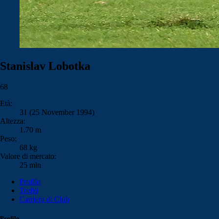
Stanislav Lobotka
68
Età:
31 (25 November 1994)
Altezza:
1.70 m
Peso:
68 kg
Valore di mercato:
25 mln
Profilo
Trofei
Carriera di Club
Profilo