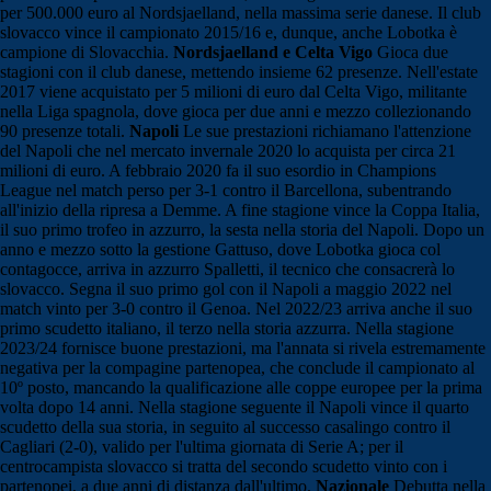
per 500.000 euro al Nordsjaelland, nella massima serie danese. Il club
slovacco vince il campionato 2015/16 e, dunque, anche Lobotka è
campione di Slovacchia.
Nordsjaelland e Celta Vigo
Gioca due
stagioni con il club danese, mettendo insieme 62 presenze. Nell'estate
2017 viene acquistato per 5 milioni di euro dal Celta Vigo, militante
nella Liga spagnola, dove gioca per due anni e mezzo collezionando
90 presenze totali.
Napoli
Le sue prestazioni richiamano l'attenzione
del Napoli che nel mercato invernale 2020 lo acquista per circa 21
milioni di euro. A febbraio 2020 fa il suo esordio in Champions
League nel match perso per 3-1 contro il Barcellona, subentrando
all'inizio della ripresa a Demme. A fine stagione vince la Coppa Italia,
il suo primo trofeo in azzurro, la sesta nella storia del Napoli. Dopo un
anno e mezzo sotto la gestione Gattuso, dove Lobotka gioca col
contagocce, arriva in azzurro Spalletti, il tecnico che consacrerà lo
slovacco. Segna il suo primo gol con il Napoli a maggio 2022 nel
match vinto per 3-0 contro il Genoa. Nel 2022/23 arriva anche il suo
primo scudetto italiano, il terzo nella storia azzurra. Nella stagione
2023/24 fornisce buone prestazioni, ma l'annata si rivela estremamente
negativa per la compagine partenopea, che conclude il campionato al
10º posto, mancando la qualificazione alle coppe europee per la prima
volta dopo 14 anni. Nella stagione seguente il Napoli vince il quarto
scudetto della sua storia, in seguito al successo casalingo contro il
Cagliari (2-0), valido per l'ultima giornata di Serie A; per il
centrocampista slovacco si tratta del secondo scudetto vinto con i
partenopei, a due anni di distanza dall'ultimo.
Nazionale
Debutta nella