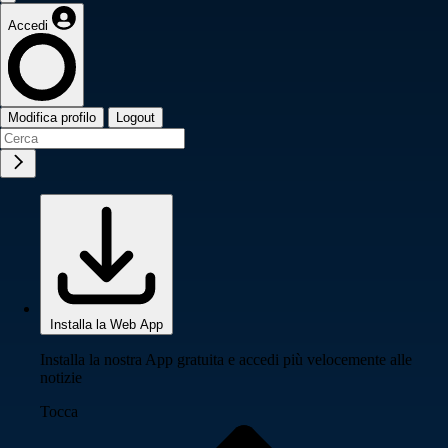
Accedi
Modifica profilo
Logout
Installa la Web App
Installa la nostra App gratuita e accedi più velocemente alle
notizie
Tocca