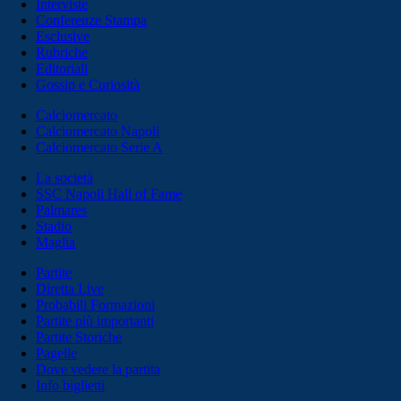
Interviste
Conferenze Stampa
Esclusive
Rubriche
Editoriali
Gossip e Curiosità
Calciomercato
Calciomercato Napoli
Calciomercato Serie A
La società
SSC Napoli Hall of Fame
Palmares
Stadio
Maglia
Partite
Diretta Live
Probabili Formazioni
Partite più importanti
Partite Storiche
Pagelle
Dove vedere la partita
Info biglietti