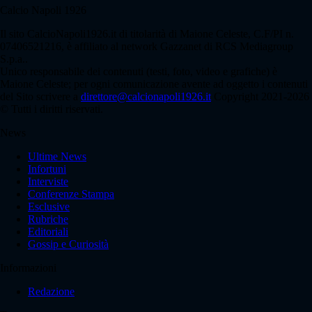
Calcio Napoli 1926
Il sito CalcioNapoli1926.it di titolarità di Maione Celeste, C.F/PI n.
07406521216, è affiliato al network Gazzanet di RCS Mediagroup
S.p.a..
Unico responsabile dei contenuti (testi, foto, video e grafiche) è
Maione Celeste; per ogni comunicazione avente ad oggetto i contenuti
del Sito scrivere a
direttore@calcionapoli1926.it
Copyright 2021-2026
© Tutti i diritti riservati.
News
Ultime News
Infortuni
Interviste
Conferenze Stampa
Esclusive
Rubriche
Editoriali
Gossip e Curiosità
Informazioni
Redazione