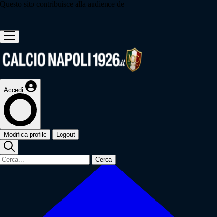
Questo sito contribuisce alla audience de
Accedi
Modifica profilo
Logout
Cerca