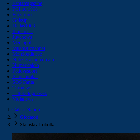
Fantamagazine
FCInter1908
Forzaroma
Golssip
Hellas1903
Ilmilanista
Juvenews
Mediagol
Milanistichannel
Mondoudinese
Notiziecalciomercato
Numericalcio
Padovasport
Pianetamilan
SOS Fanta
Toronews
Tuttobolognaweb
Violanews
Calcio Napoli
Giocatori
Stanislav Lobotka