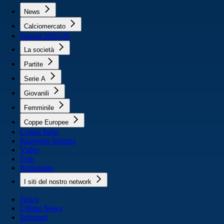
News
Calciomercato
Napoli 2025/26
La società
Partite
Serie A
Giovanili
Femminile
Coppe Europee
Coppa Italia
Rassegna Stampa
Video
Foto
Redazione
I siti del nostro network
News
Ultime News
Infortuni