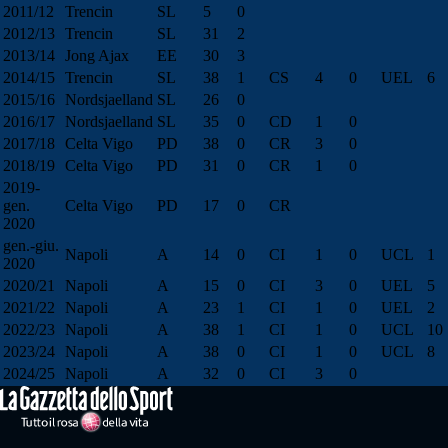
2011/12
Trencin
SL
5
0
2012/13
Trencin
SL
31
2
2013/14
Jong Ajax
EE
30
3
2014/15
Trencin
SL
38
1
CS
4
0
UEL
6
2015/16
Nordsjaelland
SL
26
0
2016/17
Nordsjaelland
SL
35
0
CD
1
0
2017/18
Celta Vigo
PD
38
0
CR
3
0
2018/19
Celta Vigo
PD
31
0
CR
1
0
2019-
gen.
Celta Vigo
PD
17
0
CR
2020
gen.-giu.
Napoli
A
14
0
CI
1
0
UCL
1
2020
2020/21
Napoli
A
15
0
CI
3
0
UEL
5
2021/22
Napoli
A
23
1
CI
1
0
UEL
2
2022/23
Napoli
A
38
1
CI
1
0
UCL
10
2023/24
Napoli
A
38
0
CI
1
0
UCL
8
2024/25
Napoli
A
32
0
CI
3
0