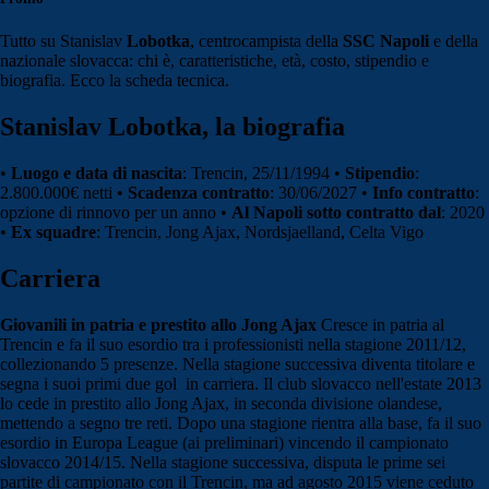
Tutto su Stanislav
Lobotka
, centrocampista della
SSC Napoli
e della
nazionale slovacca: chi è, caratteristiche, età, costo, stipendio e
biografia. Ecco la scheda tecnica.
Stanislav Lobotka, la biografia
•
Luogo e data di nascita
: Trencin, 25/11/1994 •
Stipendio
:
2.800.000€ netti •
Scadenza contratto
: 30/06/2027 •
Info contratto
:
opzione di rinnovo per un anno •
Al Napoli sotto contratto dal
: 2020
•
Ex squadre
: Trencin, Jong Ajax, Nordsjaelland, Celta Vigo
Carriera
Giovanili in patria e prestito allo Jong Ajax
Cresce in patria al
Trencin e fa il suo esordio tra i professionisti nella stagione 2011/12,
collezionando 5 presenze. Nella stagione successiva diventa titolare e
segna i suoi primi due gol in carriera. Il club slovacco nell'estate 2013
lo cede in prestito allo Jong Ajax, in seconda divisione olandese,
mettendo a segno tre reti. Dopo una stagione rientra alla base, fa il suo
esordio in Europa League (ai preliminari) vincendo il campionato
slovacco 2014/15. Nella stagione successiva, disputa le prime sei
partite di campionato con il Trencin, ma ad agosto 2015 viene ceduto