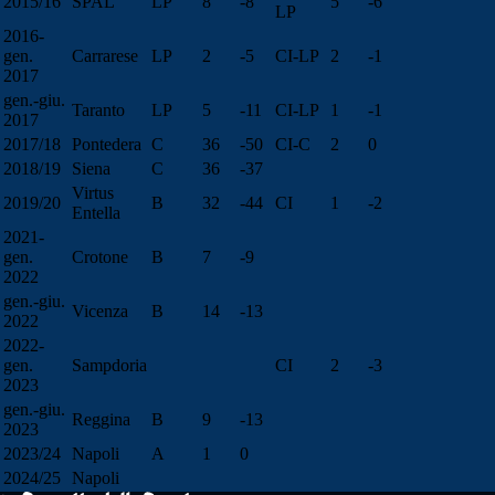
2015/16
SPAL
LP
8
-8
5
-6
LP
2016-
gen.
Carrarese
LP
2
-5
CI-LP
2
-1
2017
gen.-giu.
Taranto
LP
5
-11
CI-LP
1
-1
2017
2017/18
Pontedera
C
36
-50
CI-C
2
0
2018/19
Siena
C
36
-37
Virtus
2019/20
B
32
-44
CI
1
-2
Entella
2021-
gen.
Crotone
B
7
-9
2022
gen.-giu.
Vicenza
B
14
-13
2022
2022-
gen.
Sampdoria
CI
2
-3
2023
gen.-giu.
Reggina
B
9
-13
2023
2023/24
Napoli
A
1
0
2024/25
Napoli