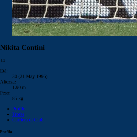
Nikita Contini
14
Età:
30 (21 May 1996)
Altezza:
1.90 m
Peso:
85 kg
Profilo
Trofei
Carriera di Club
Profilo