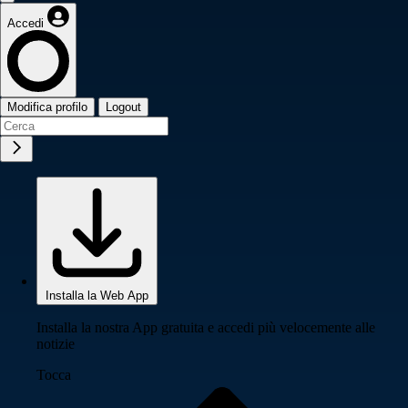
Accedi
Modifica profilo
Logout
Installa la Web App
Installa la nostra App gratuita e accedi più velocemente alle
notizie
Tocca