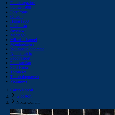
Fantamagazine
FCInter1908
Forzaroma
Golssip
Hellas1903
Ilmilanista
Juvenews
Mediagol
Milanistichannel
Mondoudinese
Notiziecalciomercato
Numericalcio
Padovasport
Pianetamilan
SOS Fanta
Toronews
Tuttobolognaweb
Violanews
Calcio Napoli
Giocatori
Nikita Contini