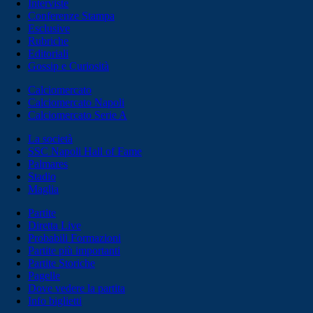
Interviste
Conferenze Stampa
Esclusive
Rubriche
Editoriali
Gossip e Curiosità
Calciomercato
Calciomercato Napoli
Calciomercato Serie A
La società
SSC Napoli Hall of Fame
Palmares
Stadio
Maglia
Partite
Diretta Live
Probabili Formazioni
Partite più importanti
Partite Storiche
Pagelle
Dove vedere la partita
Info biglietti