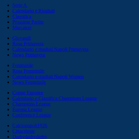
Serie A
Calendario e Risultati
Classifica
Prossime Partite
Marcatori
Giovanili
Rosa Primavera
Calendario e risultati Napoli Primavera
News Primavera
Femminile
Rosa Femminile
Calendario e risultati Napoli Women
News Femminile
Coppe Europee
Calendario e Classifica Champions League
Champions League
Europa League
Conference League
Calcionapoli1926
Cittaceleste
Derbyderbyderby