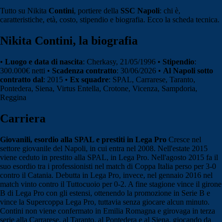
Tutto su Nikita
Contini
, portiere della
SSC Napoli
: chi è,
caratteristiche, età, costo, stipendio e biografia. Ecco la scheda tecnica.
Nikita Contini, la biografia
•
Luogo e data di nascita
: Cherkasy, 21/05/1996 •
Stipendio
:
300.000€ netti •
Scadenza contratto
: 30/06/2026 •
Al Napoli sotto
contratto dal
: 2015 •
Ex squadre
: SPAL, Carrarese, Taranto,
Pontedera, Siena, Virtus Entella, Crotone, Vicenza, Sampdoria,
Reggina
Carriera
Giovanili, esordio alla SPAL e prestiti in Lega Pro
Cresce nel
settore giovanile del Napoli, in cui entra nel 2008. Nell'estate 2015
viene ceduto in prestito alla SPAL, in Lega Pro. Nell'agosto 2015 fa il
suo esordio tra i professionisti nel match di Coppa Italia perso per 3-0
contro il Catania. Debutta in Lega Pro, invece, nel gennaio 2016 nel
match vinto contro il Tuttocuoio per 0-2. A fine stagione vince il girone
B di Lega Pro con gli estensi, ottenendo la promozione in Serie B e
vince la Supercoppa Lega Pro, tuttavia senza giocare alcun minuto.
Contini non viene confermato in Emilia Romagna e girovaga in terza
serie alla Carrarese, al Taranto, al Pontedera e al Siena, giocando da