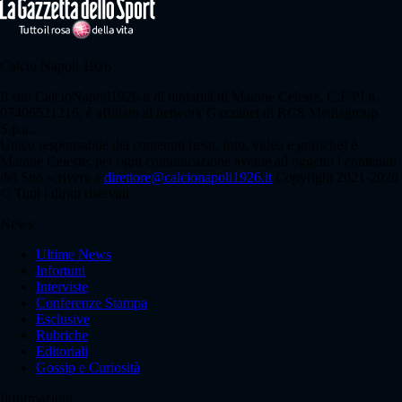
Calcio Napoli 1926
Il sito CalcioNapoli1926.it di titolarità di Maione Celeste, C.F/PI n.
07406521216, è affiliato al network Gazzanet di RCS Mediagroup
S.p.a..
Unico responsabile dei contenuti (testi, foto, video e grafiche) è
Maione Celeste; per ogni comunicazione avente ad oggetto i contenuti
del Sito scrivere a
direttore@calcionapoli1926.it
Copyright 2021-2026
© Tutti i diritti riservati.
News
Ultime News
Infortuni
Interviste
Conferenze Stampa
Esclusive
Rubriche
Editoriali
Gossip e Curiosità
Informazioni