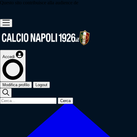
Questo sito contribuisce alla audience de
Accedi
Modifica profilo
Logout
Cerca