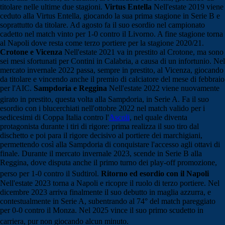
titolare nelle ultime due stagioni.
Virtus Entella
Nell'estate 2019 viene
ceduto alla Virtus Entella, giocando la sua prima stagione in Serie B e
soprattutto da titolare. Ad agosto fa il suo esordio nel campionato
cadetto nel match vinto per 1-0 contro il Livorno. A fine stagione torna
al Napoli dove resta come terzo portiere per la stagione 2020/21.
Crotone e Vicenza
Nell'estate 2021 va in prestito al Crotone, ma sono
sei mesi sfortunati per Contini in Calabria, a causa di un infortunio. Nel
mercato invernale 2022 passa, sempre in prestito, al Vicenza, giocando
da titolare e vincendo anche il premio di calciatore del mese di febbraio
per l'AIC.
Sampdoria e Reggina
Nell'estate 2022 viene nuovamente
girato in prestito, questa volta alla Sampdoria, in Serie A.
Fa il suo
esordio con i blucerchiati nell'ottobre 2022 nel match valido per i
sedicesimi di Coppa Italia contro l'
Ascoli
, nel quale diventa
protagonista durante i tiri di rigore: prima realizza il suo tiro dal
dischetto e poi para il rigore decisivo al portiere dei marchigiani,
permettendo così alla Sampdoria di conquistare l'accesso agli ottavi di
finale. Durante il mercato invernale 2023, scende in Serie B alla
Reggina, dove disputa anche il primo turno dei play-off promozione,
perso per 1-0 contro il Sudtirol.
Ritorno ed esordio con il Napoli
Nell'estate 2023 torna a Napoli e ricopre il ruolo di terzo portiere. Nel
dicembre 2023 arriva finalmente il suo debutto in maglia azzurra, e
contestualmente in Serie A, subentrando al 74° del match pareggiato
per 0-0 contro il Monza. Nel 2025 vince il suo primo scudetto in
carriera, pur non giocando alcun minuto.