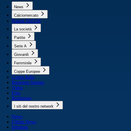
News
Calciomercato
Napoli 2025/26
La società
Partite
Serie A
Giovanili
Femminile
Coppe Europee
Coppa Italia
Rassegna Stampa
Video
Foto
Redazione
I siti del nostro network
News
Ultime News
Infortuni