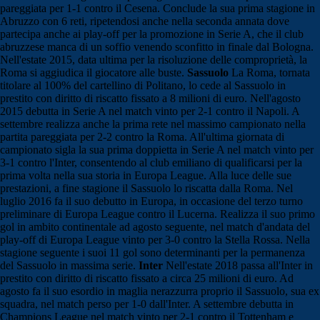
pareggiata per 1-1 contro il Cesena. Conclude la sua prima stagione in
Abruzzo con 6 reti, ripetendosi anche nella seconda annata dove
partecipa anche ai play-off per la promozione in Serie A, che il club
abruzzese manca di un soffio venendo sconfitto in finale dal Bologna.
Nell'estate 2015, data ultima per la risoluzione delle comproprietà, la
Roma si aggiudica il giocatore alle buste.
Sassuolo
La Roma, tornata
titolare al 100% del cartellino di Politano, lo cede al Sassuolo in
prestito con diritto di riscatto fissato a 8 milioni di euro. Nell'agosto
2015 debutta in Serie A nel match vinto per 2-1 contro il Napoli. A
settembre realizza anche la prima rete nel massimo campionato nella
partita pareggiata per 2-2 contro la Roma. All'ultima giornata di
campionato sigla la sua prima doppietta in Serie A nel match vinto per
3-1 contro l'Inter, consentendo al club emiliano di qualificarsi per la
prima volta nella sua storia in Europa League. Alla luce delle sue
prestazioni, a fine stagione il Sassuolo lo riscatta dalla Roma. Nel
luglio 2016 fa il suo debutto in Europa, in occasione del terzo turno
preliminare di Europa League contro il Lucerna. Realizza il suo primo
gol in ambito continentale ad agosto seguente, nel match d'andata del
play-off di Europa League vinto per 3-0 contro la Stella Rossa. Nella
stagione seguente i suoi 11 gol sono determinanti per la permanenza
del Sassuolo in massima serie.
Inter
Nell'estate 2018 passa all'Inter in
prestito con diritto di riscatto fissato a circa 25 milioni di euro. Ad
agosto fa il suo esordio in maglia nerazzurra proprio il Sassuolo, sua ex
squadra, nel match perso per 1-0 dall'Inter. A settembre debutta in
Champions League nel match vinto per 2-1 contro il Tottenham e