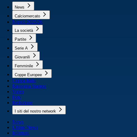
News
Calciomercato
Napoli 2025/26
La società
Partite
Serie A
Giovanili
Femminile
Coppe Europee
Coppa Italia
Rassegna Stampa
Video
Foto
Redazione
I siti del nostro network
News
Ultime News
Infortuni