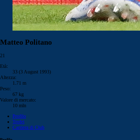
Matteo Politano
21
Età:
33 (3 August 1993)
Altezza:
1.71 m
Peso:
67 kg
Valore di mercato:
10 mln
Profilo
Trofei
Carriera di Club
Profilo