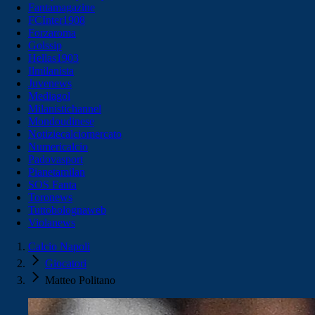
Fantamagazine
FCInter1908
Forzaroma
Golssip
Hellas1903
Ilmilanista
Juvenews
Mediagol
Milanistichannel
Mondoudinese
Notiziecalciomercato
Numericalcio
Padovasport
Pianetamilan
SOS Fanta
Toronews
Tuttobolognaweb
Violanews
Calcio Napoli
Giocatori
Matteo Politano