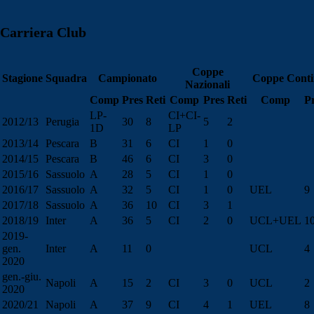
Carriera Club
Coppe
Stagione
Squadra
Campionato
Coppe Conti
Nazionali
Comp
Pres
Reti
Comp
Pres
Reti
Comp
P
LP-
CI+CI-
2012/13
Perugia
30
8
5
2
1D
LP
2013/14
Pescara
B
31
6
CI
1
0
2014/15
Pescara
B
46
6
CI
3
0
2015/16
Sassuolo
A
28
5
CI
1
0
2016/17
Sassuolo
A
32
5
CI
1
0
UEL
9
2017/18
Sassuolo
A
36
10
CI
3
1
2018/19
Inter
A
36
5
CI
2
0
UCL+UEL
1
2019-
gen.
Inter
A
11
0
UCL
4
2020
gen.-giu.
Napoli
A
15
2
CI
3
0
UCL
2
2020
2020/21
Napoli
A
37
9
CI
4
1
UEL
8