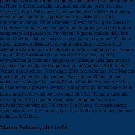
panchina azzurra di Antonio Conte, già allenatore di Politano ai tempi
dell'Inter. A differenza della parentesi meneghina, però, il tecnico
leccese conferma l'attaccante come uno dei pilastri della sua squadra,
elogiandone soprattutto l'applicazione e lo spirito di sacrificio
dimostrati in campo. Chiude l'annata collezionando 3 gol e 5 assist in
39 presenze complessive, risultando uno dei protagonisti del trionfo in
campionato dei partenopei, che vincono il quarto scudetto della loro
storia; l'esterno si laurea così per la seconda volta campione d'Italia in
maglia azzurra, a distanza di due anni dall'ultimo successo. Il 23
settembre 2025 rinnova ufficialmente il proprio contratto con il Napoli
fino al 2028.
Nazionale
Nel novembre 2016 riceve la prima
convocazione in nazionale maggiore in occasione della gara contro il
Liechtenstein, valida per le qualificazioni al Mondiale 2018, ma il CT
Ventura non lo schiera. Nel maggio 2018 lo fa debuttare il CT Mancini
(anch'egli al debutto sulla panchina Azzurra) con l'Italia nel match
amichevole vinto per 2-1 contro l'Arabia Saudita. A novembre 2018,
alla sua seconda presenza, realizza il suo primo gol in nazionale, nella
partita amichevole vinta per 1-0 contro gli USA. T
orna in nazionale
nel maggio 2021, segnando la sua prima doppietta in azzurro
nell’amichevole vinta per 7-0 contro San Marino. Successivamente
viene inserito tra i pre-convocati per Euro 2020, ma non viene incluso
nella lista definitiva.
Matteo Politano, altri trofei