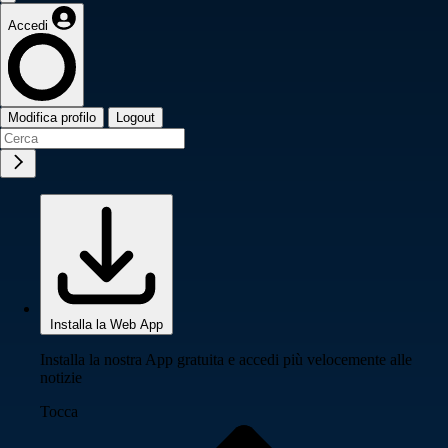
Accedi
Modifica profilo
Logout
Installa la Web App
Installa la nostra App gratuita e accedi più velocemente alle
notizie
Tocca