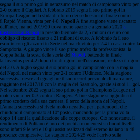
segna il suo primo gol in nerazzurro nel match di campionato vinto per
2-0 contro il Cagliari. A febbraio 2019 segna il suo primo gol in
Europa League nella sfida di ritorno dei sedicesimi di finale contro
il Rapid Vienna, vinta per 4-0.
Napoli
A fine stagione viene riscattato
dall'Inter, ma nel 2019/20 trova meno spazio e a gennaio 2020
si
trasferisce al Napoli
in prestito biennale da 2,5 milioni di euro con
obbligo di riscatto fissato a 21 milioni di euro. A febbraio fa il suo
esordio con gli azzurri in Serie nel match vinto per 2-4 in casa contro la
Sampdoria. A giugno vince il suo primo trofeo da professionista: la
Coppa Italia, la sesta della storia del
Napoli
, battendo in finale
la Juventus per 4-2 dopo i tiri di rigore: nell'occasione, realizza il rigore
del 2-0.
A luglio segna il suo primo gol in campionato con la maglia
del Napoli nel match vinto per 2-1 contro l'Udinese. Nella stagione
successiva riesce ad eguagliare il suo record personale di marcature,
raggiunto nel 2017/18 con la maglia del Sassuolo, grazie ai suoi 11 gol.
Nel settembre 2022 segna il suo primo gol in Champions League nel
match vinto per 0-3 contro i Rangers. A fine stagione si aggiudica il
primo scudetto della sua carriera, il terzo della storia del Napoli.
L'annata successiva si rivela molto negativa per i partenopei, che
chiudono il campionato al 10º posto, mancando per la prima volta
dopo 14 anni la qualificazione alle coppe europee. Ciò nonostante, il
rendimento di Politano è uno dei pochi a mantenersi su buoni livelli:
sono infatti 9 le reti e 10 gli assist realizzati dall'esterno italiano in 48
presenze complessive. La stagione 2024/25 vede l'arrivo sulla