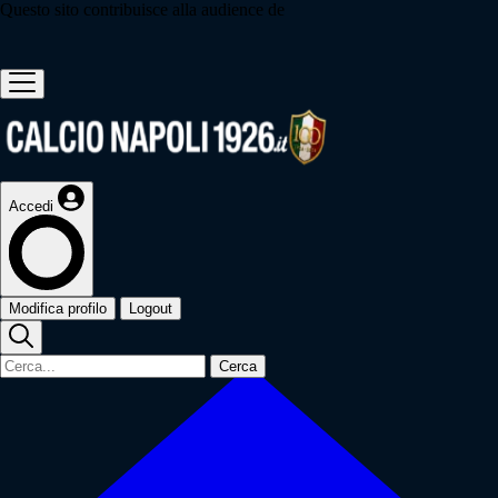
Questo sito contribuisce alla audience de
Accedi
Modifica profilo
Logout
Cerca