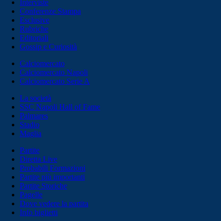
Interviste
Conferenze Stampa
Esclusive
Rubriche
Editoriali
Gossip e Curiosità
Calciomercato
Calciomercato Napoli
Calciomercato Serie A
La società
SSC Napoli Hall of Fame
Palmares
Stadio
Maglia
Partite
Diretta Live
Probabili Formazioni
Partite più importanti
Partite Storiche
Pagelle
Dove vedere la partita
Info biglietti