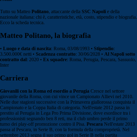
Tutto su Matteo
Politano
, attaccante della
SSC Napoli
e della
nazionale italiana: chi è, caratteristiche, età, costo, stipendio e biografia.
Ecco la scheda tecnica.
Matteo Politano, la biografia
•
Luogo e data di nascita
: Roma, 03/08/1993 •
Stipendio
:
3.500.000€ netti •
Scadenza contratto
: 30/06/2028 •
Al Napoli sotto
contratto dal
: 2020 •
Ex squadre
: Roma, Perugia, Pescara, Sassuolo,
Inter
Carriera
Giovanili con la Roma ed esordio a Perugia
Cresce nel settore
giovanile della Roma, con cui vince un Campionato Allievi nel 2010.
Nelle due stagioni successive con la Primavera giallorossa conquista il
Campionato e la Coppa Italia di categoria. Nell'estate 2012 passa in
prestito al Perugia in Lega Pro Prima Divisione, dove esordisce tra i
professionisti segnando ben 8 reti, ma il club umbro perde il primo
turno dei play-off promozione contro il Pisa.
Pescara
Nell'estate 2013
passa al Pescara, in Serie B, con la formula della comproprietà. Nel
settembre 2013 segna il suo primo gol in Serie B nella partita