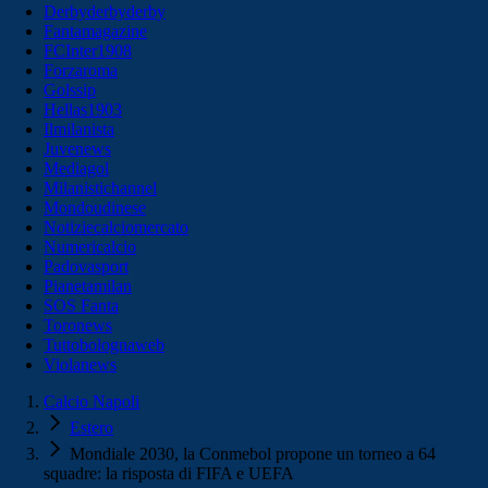
Derbyderbyderby
Fantamagazine
FCInter1908
Forzaroma
Golssip
Hellas1903
Ilmilanista
Juvenews
Mediagol
Milanistichannel
Mondoudinese
Notiziecalciomercato
Numericalcio
Padovasport
Pianetamilan
SOS Fanta
Toronews
Tuttobolognaweb
Violanews
Calcio Napoli
Estero
Mondiale 2030, la Conmebol propone un torneo a 64
squadre: la risposta di FIFA e UEFA