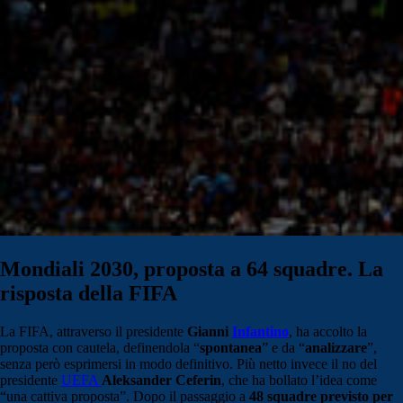
Mondiali 2030, proposta a 64 squadre. La
risposta della FIFA
La FIFA, attraverso il presidente
Gianni
Infantino
, ha accolto la
proposta con cautela, definendola “
spontanea
” e da “
analizzare
”,
senza però esprimersi in modo definitivo. Più netto invece il no del
presidente
UEFA
Aleksander Ceferin
, che ha bollato l’idea come
“una cattiva proposta”. Dopo il passaggio a
48 squadre previsto per