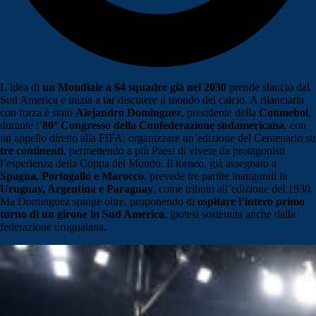
L’idea di
un Mondiale a 64 squadre già nel 2030
prende slancio dal
Sud America e inizia a far discutere il mondo del calcio. A rilanciarla
con forza è stato
Alejandro Dominguez
, presidente della
Conmebol
,
durante l’
80° Congresso della Confederazione sudamericana
, con
un appello diretto alla FIFA: organizzare un’edizione del Centenario su
tre continenti
, permettendo a più Paesi di vivere da protagonisti
l’esperienza della Coppa del Mondo. Il torneo, già assegnato a
Spagna, Portogallo e Marocco
, prevede tre partite inaugurali in
Uruguay, Argentina e Paraguay
, come tributo all’edizione del 1930.
Ma Dominguez spinge oltre, proponendo di
ospitare l’intero primo
turno di un girone in Sud America
, ipotesi sostenuta anche dalla
federazione uruguaiana.