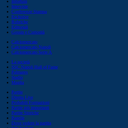
Infortuni
Interviste
Conferenze Stampa
Esclusive
Rubriche
Editoriali
Gossip e Curiosità
Calciomercato
Calciomercato Napoli
Calciomercato Serie A
La società
SSC Napoli Hall of Fame
Palmares
Stadio
Maglia
Partite
Diretta Live
Probabili Formazioni
Partite più importanti
Partite Storiche
Pagelle
Dove vedere la partita