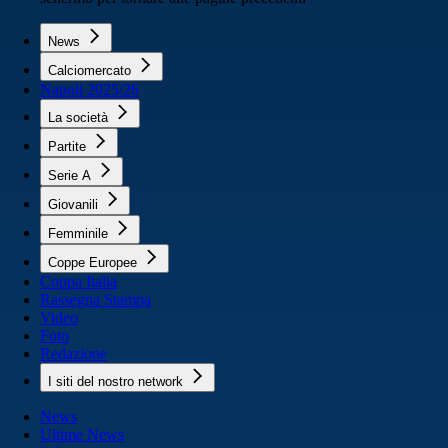
News
Calciomercato
Napoli 2025/26
La società
Partite
Serie A
Giovanili
Femminile
Coppe Europee
Coppa Italia
Rassegna Stampa
Video
Foto
Redazione
I siti del nostro network
News
Ultime News