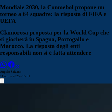
Mondiale 2030, la Conmebol propone un
torneo a 64 squadre: la risposta di FIFA e
UEFA
Clamorosa proposta per la World Cup che
si giocherà in Spagna, Portogallo e
Marocco. La risposta degli enti
responsabili non si è fatta attendere
Angelo Salzano
11 aprile 2025 - 15:31