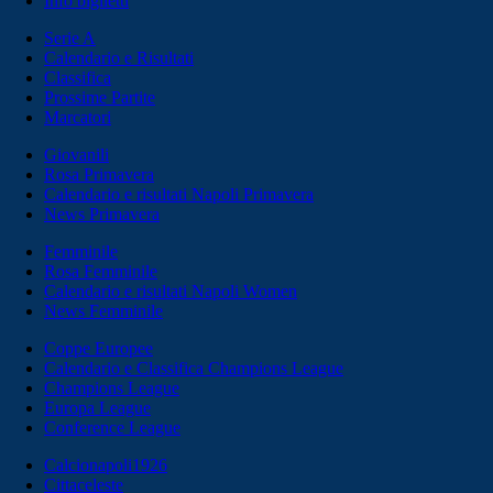
Info biglietti
Serie A
Calendario e Risultati
Classifica
Prossime Partite
Marcatori
Giovanili
Rosa Primavera
Calendario e risultati Napoli Primavera
News Primavera
Femminile
Rosa Femminile
Calendario e risultati Napoli Women
News Femminile
Coppe Europee
Calendario e Classifica Champions League
Champions League
Europa League
Conference League
Calcionapoli1926
Cittaceleste