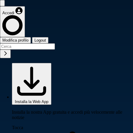
Accedi
Modifica profilo
Logout
Installa la Web App
Installa la nostra App gratuita e accedi più velocemente alle
notizie
Tocca