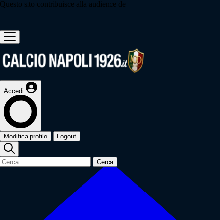
Questo sito contribuisce alla audience de
Accedi
Modifica profilo
Logout
Cerca