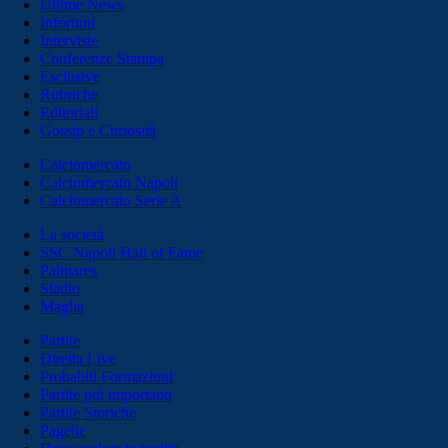
Ultime News
Infortuni
Interviste
Conferenze Stampa
Esclusive
Rubriche
Editoriali
Gossip e Curiosità
Calciomercato
Calciomercato Napoli
Calciomercato Serie A
La società
SSC Napoli Hall of Fame
Palmares
Stadio
Maglia
Partite
Diretta Live
Probabili Formazioni
Partite più importanti
Partite Storiche
Pagelle