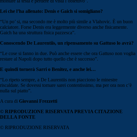
montare la testa e perdere di vista l’obiettivo”.
Lei che l’ha allenato: Denis e Gaich si somigliano?
“Un po’ si, ma secondo me è molto più simile a Vlahovic. È un buon
calciatore. Forse Denis era leggermente diverso anche fisicamente.
Gaich ha una struttura fisica pazzesca”.
Conoscendo De Laurentiis, un ripensamento su Gattuso lo avrà?
“Le cose si fanno in due. Può anche essere che ora Gattuso non voglia
restare al Napoli dopo tutto quello che è successo”.
E quindi tornerà Sarri o Benitez, e anche lei…
“Lo ripeto sempre, a De Laurentiis non piacciono le minestre
riscaldate. Se dovessi tornare sarei contentissimo, ma per ora non c’è
nulla sul piatto”.
A cura di
Giovanni Frezzetti
© RIPRODUZIONE RISERVATA PREVIA CITAZIONE
DELLA FONTE
© RIPRODUZIONE RISERVATA