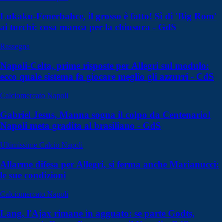
Lukaku-Fenerbahce, il grosso è fatto! Sì di 'Big Rom'
ai turchi: cosa manca per la chiusura - GdS
Rassegna
Napoli-Celta, prime risposte per Allegri sul modulo:
ecco quale sistema fa giocare meglio gli azzurri - CdS
Calciomercato Napoli
Gabriel Jesus, Manna sogna il colpo da Centenario!
Napoli meta gradita al brasiliano - GdS
Ultimissime Calcio Napoli
Allarme difesa per Allegri, si ferma anche Marianucci:
le sue condizioni
Calciomercato Napoli
Lang, l'Ajax rimane in agguato: se parte Godts,