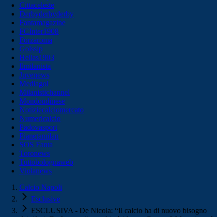
Cittaceleste
Derbyderbyderby
Fantamagazine
FCInter1908
Forzaroma
Golssip
Hellas1903
Ilmilanista
Juvenews
Mediagol
Milanistichannel
Mondoudinese
Notiziecalciomercato
Numericalcio
Padovasport
Pianetamilan
SOS Fanta
Toronews
Tuttobolognaweb
Violanews
Calcio Napoli
Esclusive
ESCLUSIVA - De Nicola: “Il calcio ha di nuovo bisogno