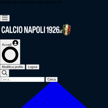
Questo sito contribuisce alla audience de
Accedi
Modifica profilo
Logout
Cerca