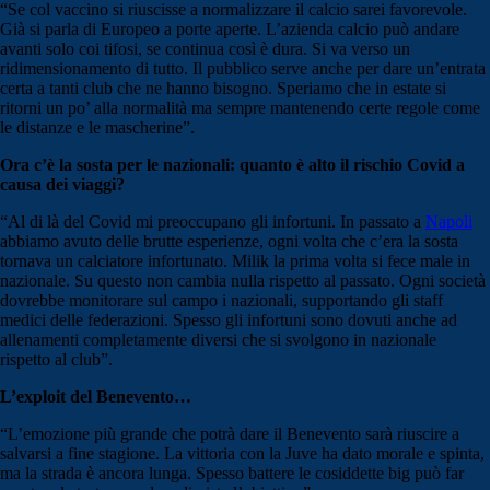
“Se col vaccino si riuscisse a normalizzare il calcio sarei favorevole.
Già si parla di Europeo a porte aperte. L’azienda calcio può andare
avanti solo coi tifosi, se continua così è dura. Si va verso un
ridimensionamento di tutto. Il pubblico serve anche per dare un’entrata
certa a tanti club che ne hanno bisogno. Speriamo che in estate si
ritorni un po’ alla normalità ma sempre mantenendo certe regole come
le distanze e le mascherine”.
Ora c’è la sosta per le nazionali: quanto è alto il rischio Covid a
causa dei viaggi?
“Al di là del Covid mi preoccupano gli infortuni. In passato a
Napoli
abbiamo avuto delle brutte esperienze, ogni volta che c’era la sosta
tornava un calciatore infortunato. Milik la prima volta si fece male in
nazionale. Su questo non cambia nulla rispetto al passato. Ogni società
dovrebbe monitorare sul campo i nazionali, supportando gli staff
medici delle federazioni. Spesso gli infortuni sono dovuti anche ad
allenamenti completamente diversi che si svolgono in nazionale
rispetto al club”.
L’exploit del Benevento…
“L’emozione più grande che potrà dare il Benevento sarà riuscire a
salvarsi a fine stagione. La vittoria con la Juve ha dato morale e spinta,
ma la strada è ancora lunga. Spesso battere le cosiddette big può far