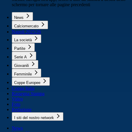
schermo per tornare alle pagine precedenti
News
Calciomercato
Napoli 2025/26
La società
Partite
Serie A
Giovanili
Femminile
Coppe Europee
Coppa Italia
Rassegna Stampa
Video
Foto
Redazione
I siti del nostro network
News