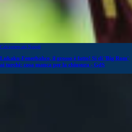
Calciomercato Napoli
Lukaku-Fenerbahce, il grosso è fatto! Sì di 'Big Rom'
ai turchi: cosa manca per la chiusura - GdS