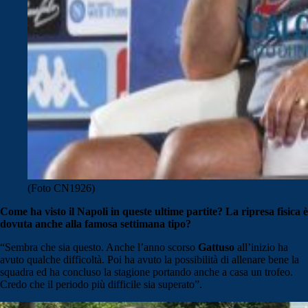
(Foto CN1926)
Come ha visto il Napoli in queste ultime partite? La ripresa fisica è
dovuta anche alla famosa settimana tipo?
“Sembra che sia questo. Anche l’anno scorso
Gattuso
all’inizio ha
avuto qualche difficoltà. Poi ha avuto la possibilità di allenare bene la
squadra ed ha concluso la stagione portando anche a casa un trofeo.
Credo che il periodo più difficile sia superato”.