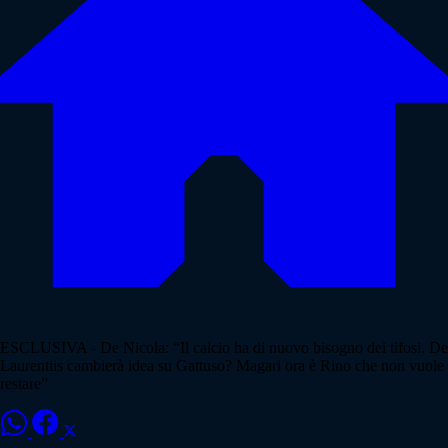
ESCLUSIVA - De Nicola: “Il calcio ha di nuovo bisogno dei tifosi. De
Laurentiis cambierà idea su Gattuso? Magari ora è Rino che non vuole
restare”