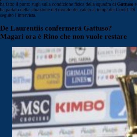
ha fatto il punto sugli sulla condizione fisica della squadra di
Gattuso
e
ha parlato della situazione del mondo del calcio ai tempi del Covid. Di
seguito l’intervista.
De Laurentiis confermerà Gattuso?
Magari ora è Rino che non vuole restare