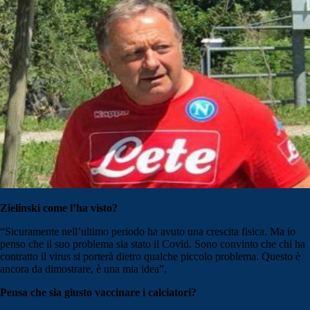
Zielinski come l’ha visto?
“Sicuramente nell’ultimo periodo ha avuto una crescita fisica. Ma io
penso che il suo problema sia stato il Covid. Sono convinto che chi ha
contratto il virus si porterà dietro qualche piccolo problema. Questo è
ancora da dimostrare, è una mia idea”.
Pensa che sia giusto vaccinare i calciatori?