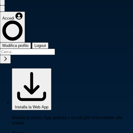
Accedi
Modifica profilo
Logout
Installa la Web App
Installa la nostra App gratuita e accedi più velocemente alle
notizie
Tocca