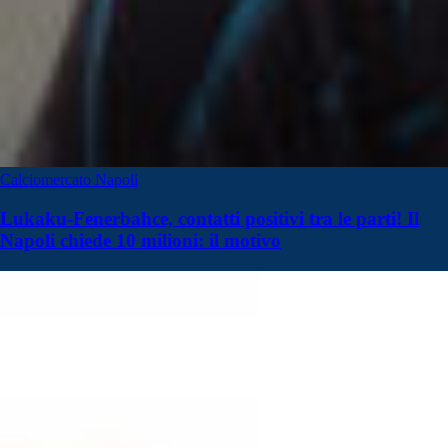
Calciomercato Napoli
Lukaku-Fenerbahce, contatti positivi tra le parti! Il
Napoli chiede 10 milioni: il motivo