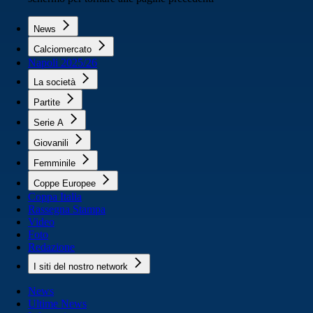
News
Calciomercato
Napoli 2025/26
La società
Partite
Serie A
Giovanili
Femminile
Coppe Europee
Coppa Italia
Rassegna Stampa
Video
Foto
Redazione
I siti del nostro network
News
Ultime News