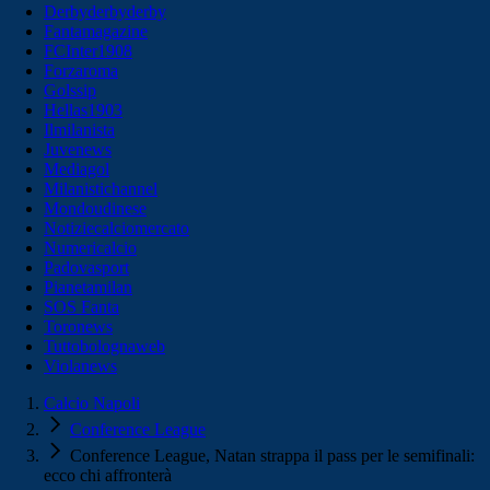
Derbyderbyderby
Fantamagazine
FCInter1908
Forzaroma
Golssip
Hellas1903
Ilmilanista
Juvenews
Mediagol
Milanistichannel
Mondoudinese
Notiziecalciomercato
Numericalcio
Padovasport
Pianetamilan
SOS Fanta
Toronews
Tuttobolognaweb
Violanews
Calcio Napoli
Conference League
Conference League, Natan strappa il pass per le semifinali:
ecco chi affronterà