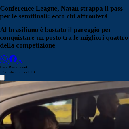
Conference League, Natan strappa il pass
per le semifinali: ecco chi affronterà
Al brasiliano è bastato il pareggio per
conquistare un posto tra le migliori quattro
della competizione
Luca Buonincontri
17 aprile 2025 - 21:10