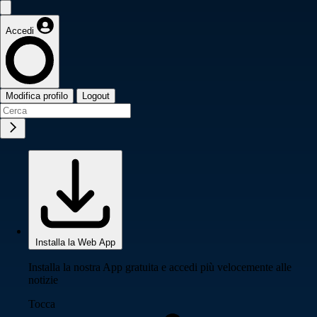
Accedi
Modifica profilo
Logout
Installa la Web App
Installa la nostra App gratuita e accedi più velocemente alle
notizie
Tocca