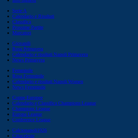
Info biglietti
Serie A
Calendario e Risultati
Classifica
Prossime Partite
Marcatori
Giovanili
Rosa Primavera
Calendario e risultati Napoli Primavera
News Primavera
Femminile
Rosa Femminile
Calendario e risultati Napoli Women
News Femminile
Coppe Europee
Calendario e Classifica Champions League
Champions League
Europa League
Conference League
Calcionapoli1926
Cittaceleste