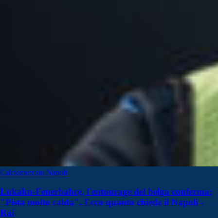
Calciomercato Napoli
Lukaku-Fenerbahce, l'entourage del belga conferma:
"Pista molto calda". Ecco quanto chiede il Napoli -
Rai