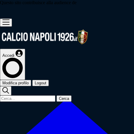
Questo sito contribuisce alla audience de
Accedi
Modifica profilo
Logout
Cerca