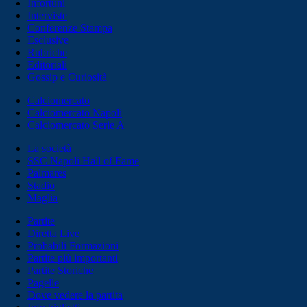
Infortuni
Interviste
Conferenze Stampa
Esclusive
Rubriche
Editoriali
Gossip e Curiosità
Calciomercato
Calciomercato Napoli
Calciomercato Serie A
La società
SSC Napoli Hall of Fame
Palmares
Stadio
Maglia
Partite
Diretta Live
Probabili Formazioni
Partite più importanti
Partite Storiche
Pagelle
Dove vedere la partita