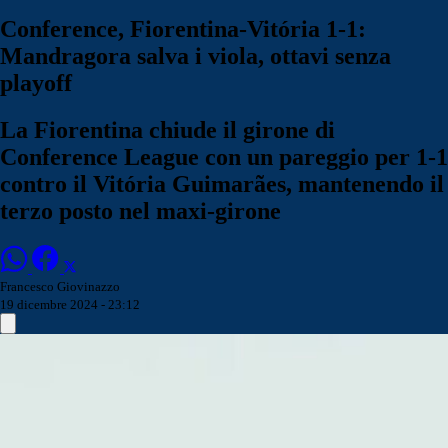
Conference, Fiorentina-Vitória 1-1:
Mandragora salva i viola, ottavi senza
playoff
La Fiorentina chiude il girone di
Conference League con un pareggio per 1-1
contro il Vitória Guimarães, mantenendo il
terzo posto nel maxi-girone
Francesco Giovinazzo
19 dicembre 2024 - 23:12