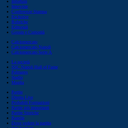
Infortuni
Interviste
Conferenze Stampa
Esclusive
Rubriche
Editoriali
Gossip e Curiosità
Calciomercato
Calciomercato Napoli
Calciomercato Serie A
La società
SSC Napoli Hall of Fame
Palmares
Stadio
Maglia
Partite
Diretta Live
Probabili Formazioni
Partite più importanti
Partite Storiche
Pagelle
Dove vedere la partita