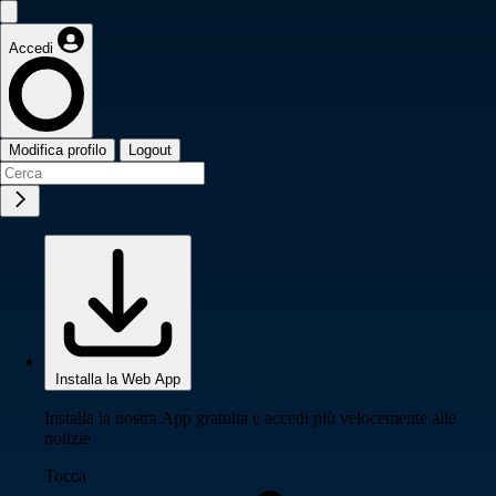
Accedi
Modifica profilo
Logout
Installa la Web App
Installa la nostra App gratuita e accedi più velocemente alle
notizie
Tocca