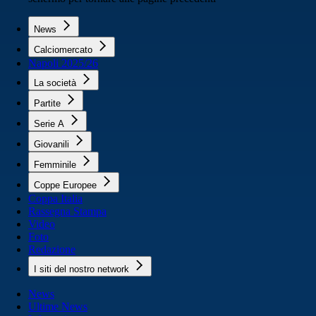
News
Calciomercato
Napoli 2025/26
La società
Partite
Serie A
Giovanili
Femminile
Coppe Europee
Coppa Italia
Rassegna Stampa
Video
Foto
Redazione
I siti del nostro network
News
Ultime News