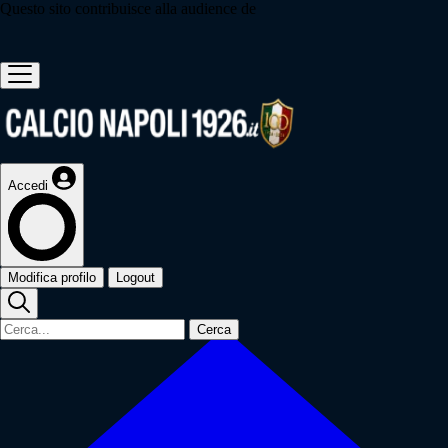
Questo sito contribuisce alla audience de
Accedi
Modifica profilo
Logout
Cerca