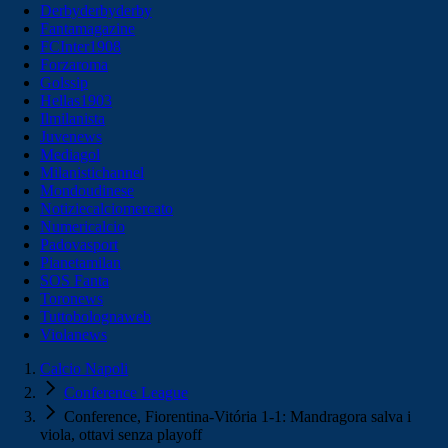
Derbyderbyderby
Fantamagazine
FCInter1908
Forzaroma
Golssip
Hellas1903
Ilmilanista
Juvenews
Mediagol
Milanistichannel
Mondoudinese
Notiziecalciomercato
Numericalcio
Padovasport
Pianetamilan
SOS Fanta
Toronews
Tuttobolognaweb
Violanews
Calcio Napoli
Conference League
Conference, Fiorentina-Vitória 1-1: Mandragora salva i
viola, ottavi senza playoff