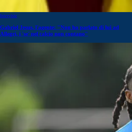
Interviste
Gabriel Jesus, l'agente: "Non ho parlato di lui ad
Allegri, i 'se' nel calcio non contano"