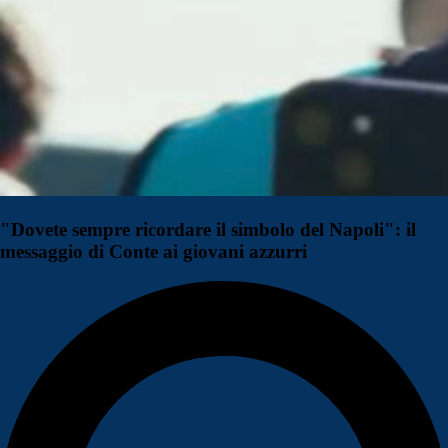
"Dovete sempre ricordare il simbolo del Napoli": il
messaggio di Conte ai giovani azzurri