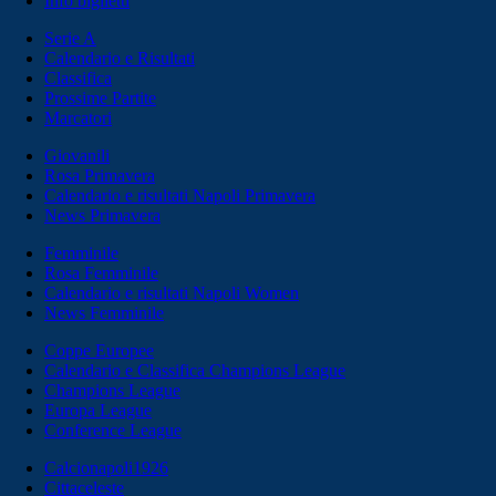
Info biglietti
Serie A
Calendario e Risultati
Classifica
Prossime Partite
Marcatori
Giovanili
Rosa Primavera
Calendario e risultati Napoli Primavera
News Primavera
Femminile
Rosa Femminile
Calendario e risultati Napoli Women
News Femminile
Coppe Europee
Calendario e Classifica Champions League
Champions League
Europa League
Conference League
Calcionapoli1926
Cittaceleste