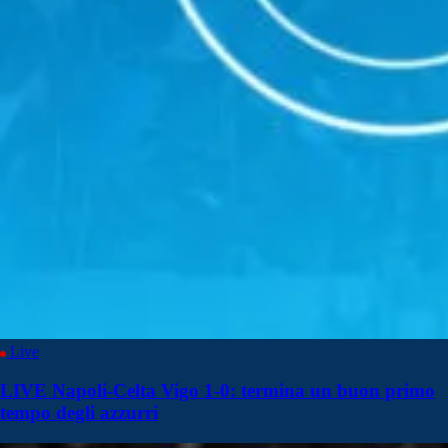
Live
LIVE Napoli-Celta Vigo 1-0: termina un buon primo
tempo degli azzurri