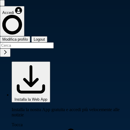
Accedi
Modifica profilo
Logout
Installa la Web App
Installa la nostra App gratuita e accedi più velocemente alle
notizie
Tocca