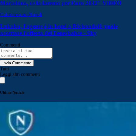
Maradona, ce la faremo per Euro 2032" VIDEO
Calciomercato Napoli
Lukaku, l'agente è in hotel a Rivisondoli: vuole
accettare l'offerta del Fenerbahce - Sky
Commenti
Invia Commento
Tutti
Leggi altri commenti
Ultime Notizie