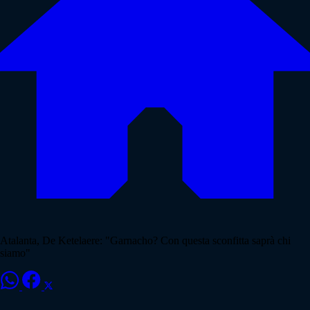
Atalanta, De Ketelaere: "Garnacho? Con questa sconfitta saprà chi
siamo"