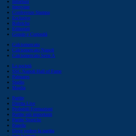
Infortuni
Interviste
Conferenze Stampa
Esclusive
Rubriche
Editoriali
Gossip e Curiosità
Calciomercato
Calciomercato Napoli
Calciomercato Serie A
La società
SSC Napoli Hall of Fame
Palmares
Stadio
Maglia
Partite
Diretta Live
Probabili Formazioni
Partite più importanti
Partite Storiche
Pagelle
Dove vedere la partita