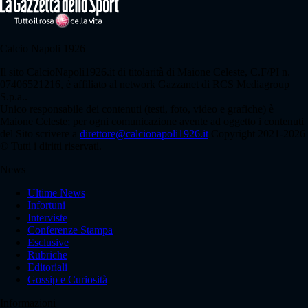
Calcio Napoli 1926
Il sito CalcioNapoli1926.it di titolarità di Maione Celeste, C.F/PI n.
07406521216, è affiliato al network Gazzanet di RCS Mediagroup
S.p.a..
Unico responsabile dei contenuti (testi, foto, video e grafiche) è
Maione Celeste; per ogni comunicazione avente ad oggetto i contenuti
del Sito scrivere a
direttore@calcionapoli1926.it
Copyright 2021-2026
© Tutti i diritti riservati.
News
Ultime News
Infortuni
Interviste
Conferenze Stampa
Esclusive
Rubriche
Editoriali
Gossip e Curiosità
Informazioni