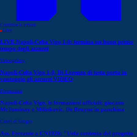
Continua la lettura
Live
LIVE Napoli-Celta Vigo 1-0: termina un buon primo
tempo degli azzurri
Videogallery
Napoli-Celta Vigo 1-0, Di Lorenzo di testa porta in
vantaggio gli azzurri VIDEO
Formazioni
Napoli-Celta Vigo, le formazioni ufficiali: giocano
McTominay e Milinkovic. De Bruyne in panchina
Castel di Sangro
Ass. Ferrante a CN1926: "Uefa contenta del progetto