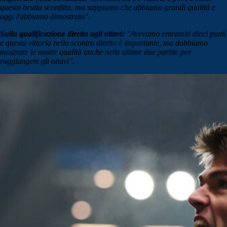
questa brutta sconfitta, ma sappiamo che abbiamo grandi qualità e
oggi l'abbiamo dimostrato".
Sulla qualificazione diretta agli ottavi:
"Avevamo entrambi dieci punti
e questa vittoria nello scontro diretto è importante, ma dobbiamo
mostrare le nostre qualità anche nelle ultime due partite per
raggiungere gli ottavi".