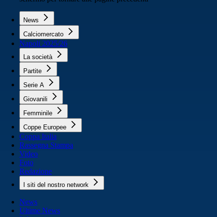
News
Calciomercato
Napoli 2025/26
La società
Partite
Serie A
Giovanili
Femminile
Coppe Europee
Coppa Italia
Rassegna Stampa
Video
Foto
Redazione
I siti del nostro network
News
Ultime News