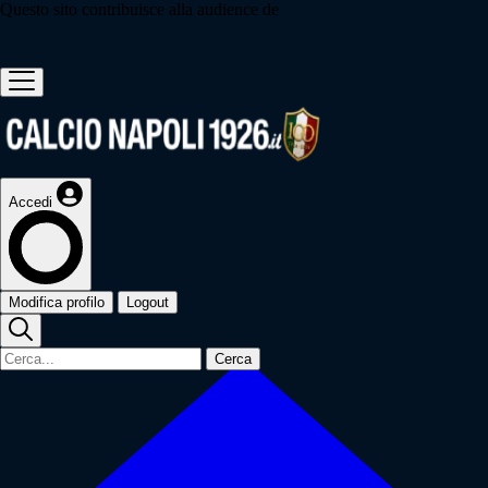
Questo sito contribuisce alla audience de
Accedi
Modifica profilo
Logout
Cerca