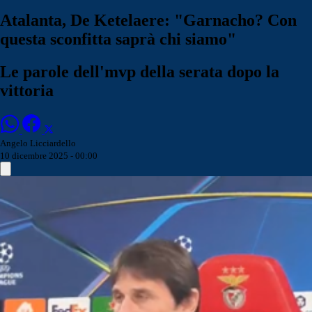
Atalanta, De Ketelaere: "Garnacho? Con
questa sconfitta saprà chi siamo"
Le parole dell'mvp della serata dopo la
vittoria
Angelo Licciardello
10 dicembre 2025 - 00:00