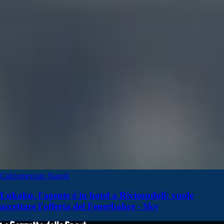
Calciomercato Napoli
Lukaku, l'agente è in hotel a Rivisondoli: vuole
accettare l'offerta del Fenerbahce - Sky