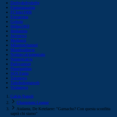
Derbyderbyderby
Fantamagazine
FCInter1908
Forzaroma
Golssip
Hellas1903
Ilmilanista
Juvenews
Mediagol
Milanistichannel
Mondoudinese
Notiziecalciomercato
Numericalcio
Padovasport
Pianetamilan
SOS Fanta
Toronews
Tuttobolognaweb
Violanews
Calcio Napoli
Champions League
Atalanta, De Ketelaere: "Garnacho? Con questa sconfitta
saprà chi siamo"