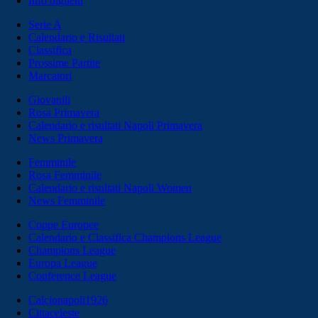
Info biglietti
Serie A
Calendario e Risultati
Classifica
Prossime Partite
Marcatori
Giovanili
Rosa Primavera
Calendario e risultati Napoli Primavera
News Primavera
Femminile
Rosa Femminile
Calendario e risultati Napoli Women
News Femminile
Coppe Europee
Calendario e Classifica Champions League
Champions League
Europa League
Conference League
Calcionapoli1926
Cittaceleste