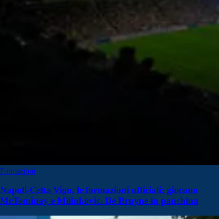
Formazioni
Napoli-Celta Vigo, le formazioni ufficiali: giocano
McTominay e Milinkovic. De Bruyne in panchina