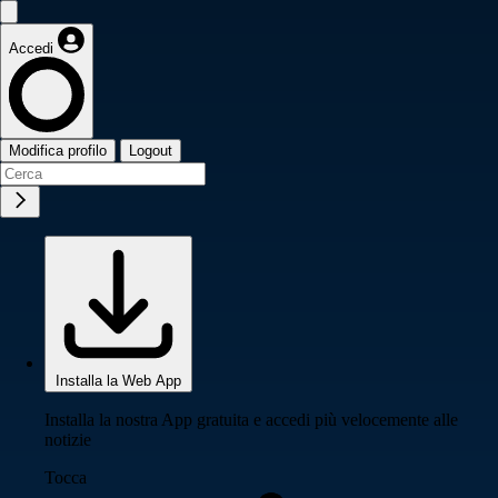
Accedi
Modifica profilo
Logout
Installa la Web App
Installa la nostra App gratuita e accedi più velocemente alle
notizie
Tocca