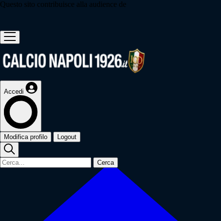
Questo sito contribuisce alla audience de
Accedi
Modifica profilo
Logout
Cerca