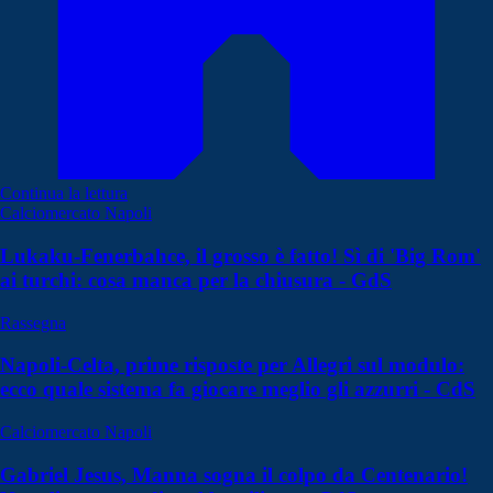
Continua la lettura
Calciomercato Napoli
Lukaku-Fenerbahce, il grosso è fatto! Sì di 'Big Rom'
ai turchi: cosa manca per la chiusura - GdS
Rassegna
Napoli-Celta, prime risposte per Allegri sul modulo:
ecco quale sistema fa giocare meglio gli azzurri - CdS
Calciomercato Napoli
Gabriel Jesus, Manna sogna il colpo da Centenario!