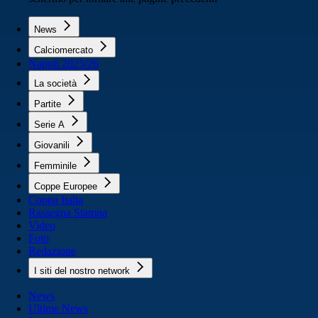
News
Calciomercato
Napoli 2025/26
La società
Partite
Serie A
Giovanili
Femminile
Coppe Europee
Coppa Italia
Rassegna Stampa
Video
Foto
Redazione
I siti del nostro network
News
Ultime News