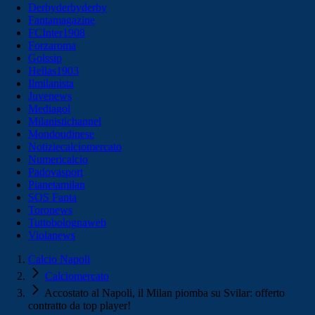
Derbyderbyderby
Fantamagazine
FCInter1908
Forzaroma
Golssip
Hellas1903
Ilmilanista
Juvenews
Mediagol
Milanistichannel
Mondoudinese
Notiziecalciomercato
Numericalcio
Padovasport
Pianetamilan
SOS Fanta
Toronews
Tuttobolognaweb
Violanews
Calcio Napoli
Calciomercato
Accostato al Napoli, il Milan piomba su Svilar: offerto
contratto da top player!