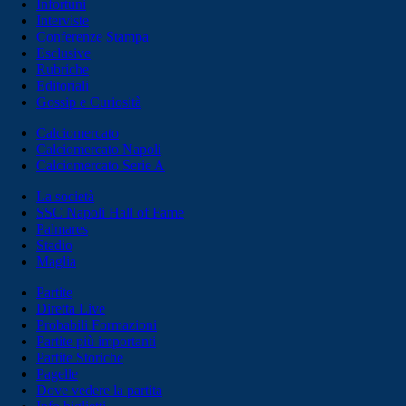
Infortuni
Interviste
Conferenze Stampa
Esclusive
Rubriche
Editoriali
Gossip e Curiosità
Calciomercato
Calciomercato Napoli
Calciomercato Serie A
La società
SSC Napoli Hall of Fame
Palmares
Stadio
Maglia
Partite
Diretta Live
Probabili Formazioni
Partite più importanti
Partite Storiche
Pagelle
Dove vedere la partita