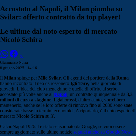
Accostato al Napoli, il Milan piomba su
Svilar: offerto contratto da top player!
Le ultime dal noto esperto di mercato
Nicolò Schira
Gianmarco Nurra
8 giugno 2025 - 14:16
Il
Milan
spinge per
Mile Svilar
. Gli agenti del portiere della
Roma
hanno incontrato il neo ds rossonero
Igli
Tare
, nella giornata di
giovedì. L'idea del club meneghino è quella di offrire al serbo,
accostato più volte anche al
Napoli
, un contratto quinquennale da
3,3
milioni di euro a stagione
. I giallorossi, d'altro canto, vorrebbero
mantenerlo, anche se le loro offerte di rinnovo fino al 2030 sono state
considerate basse in termini economici, A riportarlo, è il noto esperto di
mercato
Nicolò Schira
su
X
.
CalcioNapoli1926.it è stato selezionato da Google, se vuoi essere
sempre aggiornato sulle ultime notizie
seguici anche su Google News