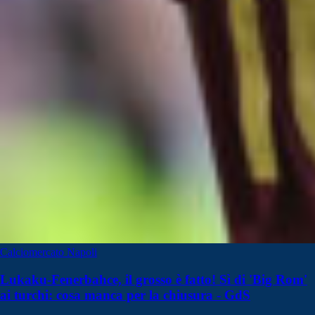
Calciomercato Napoli
Lukaku-Fenerbahce, il grosso è fatto! Sì di 'Big Rom'
ai turchi: cosa manca per la chiusura - GdS