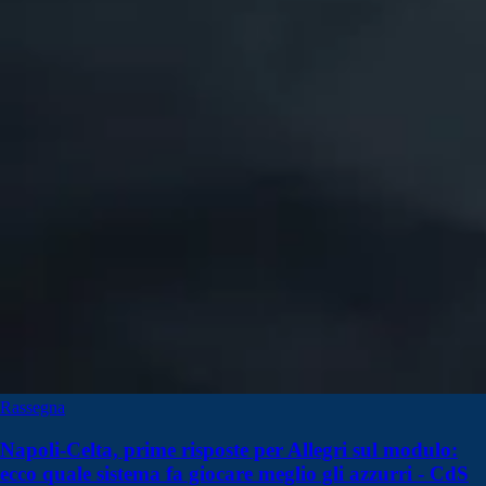
Rassegna
Napoli-Celta, prime risposte per Allegri sul modulo:
ecco quale sistema fa giocare meglio gli azzurri - CdS