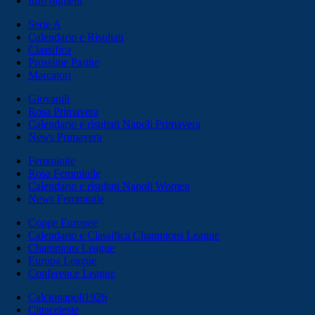
Info biglietti
Serie A
Calendario e Risultati
Classifica
Prossime Partite
Marcatori
Giovanili
Rosa Primavera
Calendario e risultati Napoli Primavera
News Primavera
Femminile
Rosa Femminile
Calendario e risultati Napoli Women
News Femminile
Coppe Europee
Calendario e Classifica Champions League
Champions League
Europa League
Conference League
Calcionapoli1926
Cittaceleste