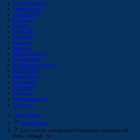
Derbyderbyderby
Fantamagazine
FCInter1908
Forzaroma
Golssip
Hellas1903
Ilmilanista
Juvenews
Mediagol
Milanistichannel
Mondoudinese
Notiziecalciomercato
Numericalcio
Padovasport
Pianetamilan
SOS Fanta
Toronews
Tuttobolognaweb
Violanews
Calcio Napoli
Calciomercato
Lucca, sirene portoghesi per l'attaccante: sondaggio del
Porto, i dettagli - SI