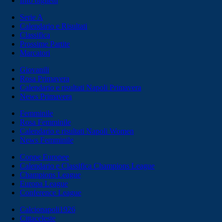
Info biglietti
Serie A
Calendario e Risultati
Classifica
Prossime Partite
Marcatori
Giovanili
Rosa Primavera
Calendario e risultati Napoli Primavera
News Primavera
Femminile
Rosa Femminile
Calendario e risultati Napoli Women
News Femminile
Coppe Europee
Calendario e Classifica Champions League
Champions League
Europa League
Conference League
Calcionapoli1926
Cittaceleste