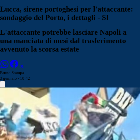
Lucca, sirene portoghesi per l'attaccante:
sondaggio del Porto, i dettagli - SI
L'attaccante potrebbe lasciare Napoli a
una manciata di mesi dal trasferimento
avvenuto la scorsa estate
Bruno Stampa
3 gennaio - 10:42