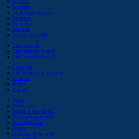
Infortuni
Interviste
Conferenze Stampa
Esclusive
Rubriche
Editoriali
Gossip e Curiosità
Calciomercato
Calciomercato Napoli
Calciomercato Serie A
La società
SSC Napoli Hall of Fame
Palmares
Stadio
Maglia
Partite
Diretta Live
Probabili Formazioni
Partite più importanti
Partite Storiche
Pagelle
Dove vedere la partita