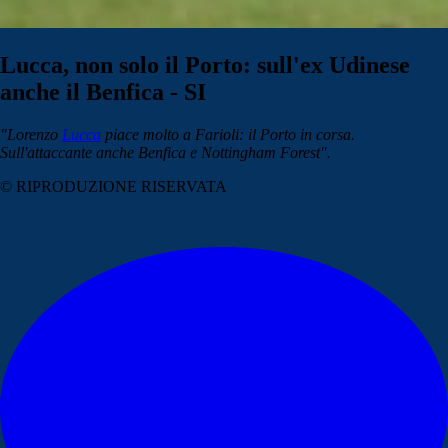
Lucca, non solo il Porto: sull'ex Udinese
anche il Benfica - SI
"Lorenzo
Lucca
piace molto a Farioli: il Porto in corsa.
Sull'attaccante anche Benfica e Nottingham Forest".
© RIPRODUZIONE RISERVATA