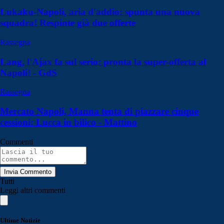
Lukaku-Napoli, aria d'addio: spunta una nuova
squadra! Respinte già due offerte
Rassegna
Lang, l'Ajax fa sul serio: pronta la super-offerta al
Napoli! - GdS
Rassegna
Mercato Napoli, Manna tenta di piazzare cinque
cessioni: Lucca in bilico - Mattino
Commenti
Invia Commento
Tutti
Leggi altri commenti
Ultime Notizie