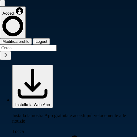
Accedi
Modifica profilo
Logout
Installa la Web App
Installa la nostra App gratuita e accedi più velocemente alle
notizie
Tocca