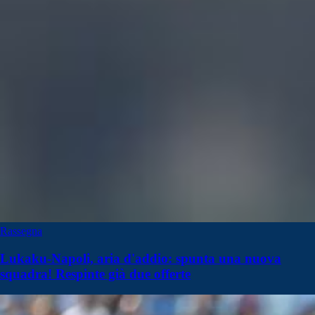
Rassegna
Lukaku-Napoli, aria d'addio: spunta una nuova
squadra! Respinte già due offerte