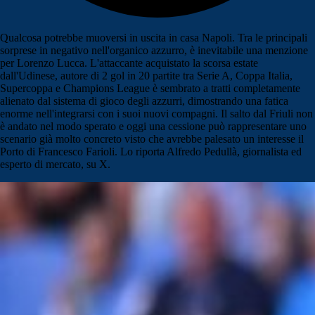
Qualcosa potrebbe muoversi in uscita in casa Napoli. Tra le principali
sorprese in negativo nell'organico azzurro, è inevitabile una menzione
per Lorenzo Lucca. L'attaccante acquistato la scorsa estate
dall'Udinese, autore di 2 gol in 20 partite tra Serie A, Coppa Italia,
Supercoppa e Champions League è sembrato a tratti completamente
alienato dal sistema di gioco degli azzurri, dimostrando una fatica
enorme nell'integrarsi con i suoi nuovi compagni. Il salto dal Friuli non
è andato nel modo sperato e oggi una cessione può rappresentare uno
scenario già molto concreto visto che avrebbe palesato un interesse il
Porto di Francesco Farioli. Lo riporta Alfredo Pedullà, giornalista ed
esperto di mercato, su X.