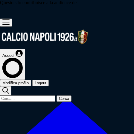
Questo sito contribuisce alla audience de
Accedi
Modifica profilo
Logout
Cerca