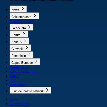
News
Calciomercato
Napoli 2025/26
La società
Partite
Serie A
Giovanili
Femminile
Coppe Europee
Coppa Italia
Rassegna Stampa
Video
Foto
Redazione
I siti del nostro network
News
Ultime News