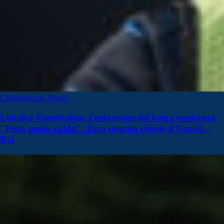
Calciomercato Napoli
Lukaku-Fenerbahce, l'entourage del belga conferma:
"Pista molto calda". Ecco quanto chiede il Napoli -
Rai