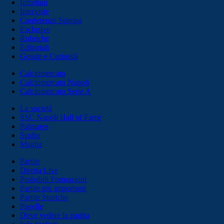
Infortuni
Interviste
Conferenze Stampa
Esclusive
Rubriche
Editoriali
Gossip e Curiosità
Calciomercato
Calciomercato Napoli
Calciomercato Serie A
La società
SSC Napoli Hall of Fame
Palmares
Stadio
Maglia
Partite
Diretta Live
Probabili Formazioni
Partite più importanti
Partite Storiche
Pagelle
Dove vedere la partita