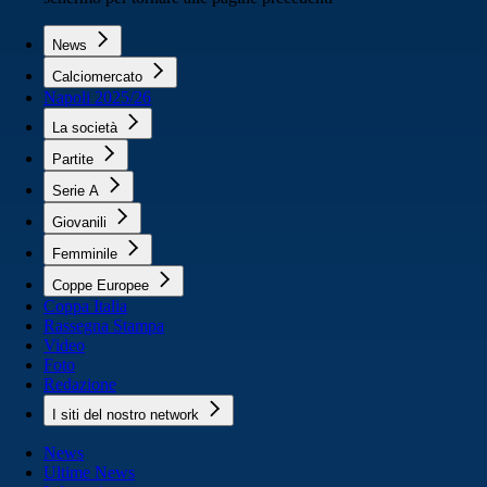
News
Calciomercato
Napoli 2025/26
La società
Partite
Serie A
Giovanili
Femminile
Coppe Europee
Coppa Italia
Rassegna Stampa
Video
Foto
Redazione
I siti del nostro network
News
Ultime News