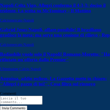
Napoli-Celta Vigo, Allegri conferma il 4-3-3: deciso il
tridente. La scelta su McTominay - Il Mattino
Calciomercato Napoli
Gabriel Jesus-Napoli, affare possibile! Il brasiliano
gradisce la meta: ma serve una cessione di rilievo - Rep
Calciomercato Napoli
Badiashile vuole solo il Napoli! Romano-Moretto: "Ha
rifiutato un'offerta dalla Premier"
Ultimissime Calcio Napoli
Anguissa, addio escluso. La Gazzetta mette in chiaro:
"Allegri è pazzo di lui!". Cosa filtra sul rinnovo
Commenti
Invia Commento