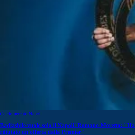
Calciomercato Napoli
Badiashile vuole solo il Napoli! Romano-Moretto: "Ha
rifiutato un'offerta dalla Premier"