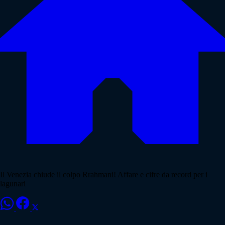
Il Venezia chiude il colpo Rrahmani! Affare e cifre da record per i
lagunari