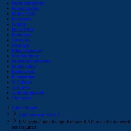
Derbyderbyderby
Fantamagazine
FCInter1908
Forzaroma
Golssip
Hellas1903
Ilmilanista
Juvenews
Mediagol
Milanistichannel
Mondoudinese
Notiziecalciomercato
Numericalcio
Padovasport
Pianetamilan
SOS Fanta
Toronews
Tuttobolognaweb
Violanews
Calcio Napoli
Calciomercato Serie A
Il Venezia chiude il colpo Rrahmani! Affare e cifre da record
per i lagunari