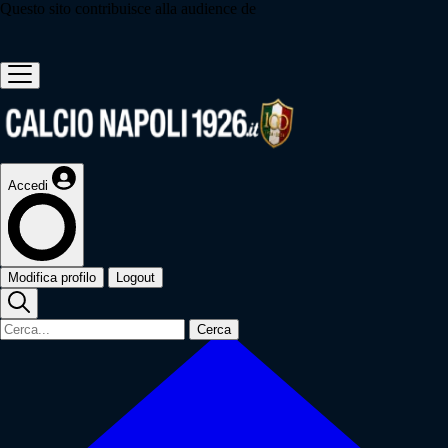
Questo sito contribuisce alla audience de
Accedi
Modifica profilo
Logout
Cerca