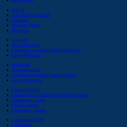
Info biglietti
Serie A
Calendario e Risultati
Classifica
Prossime Partite
Marcatori
Giovanili
Rosa Primavera
Calendario e risultati Napoli Primavera
News Primavera
Femminile
Rosa Femminile
Calendario e risultati Napoli Women
News Femminile
Coppe Europee
Calendario e Classifica Champions League
Champions League
Europa League
Conference League
Calcionapoli1926
Cittaceleste