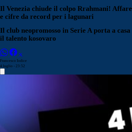
Il Venezia chiude il colpo Rrahmani! Affare
e cifre da record per i lagunari
Il club neopromosso in Serie A porta a casa
il talento kosovaro
Francesco Iodice
4 luglio - 23:52