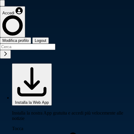
Accedi
Modifica profilo
Logout
Installa la Web App
Installa la nostra App gratuita e accedi più velocemente alle
notizie
Tocca