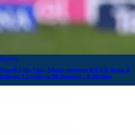
Rassegna
Napoli-Celta Vigo, Allegri conferma il 4-3-3: deciso il
tridente. La scelta su McTominay - Il Mattino