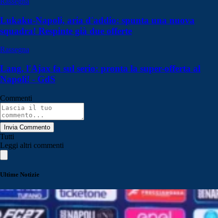
Rassegna
Lukaku-Napoli, aria d'addio: spunta una nuova
squadra! Respinte già due offerte
Rassegna
Lang, l'Ajax fa sul serio: pronta la super-offerta al
Napoli! - GdS
Commenti
Invia Commento
Tutti
Leggi altri commenti
Ultime Notizie