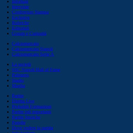
Infortuni
Interviste
Conferenze Stampa
Esclusive
Rubriche
Editoriali
Gossip e Curiosità
Calciomercato
Calciomercato Napoli
Calciomercato Serie A
La società
SSC Napoli Hall of Fame
Palmares
Stadio
Maglia
Partite
Diretta Live
Probabili Formazioni
Partite più importanti
Partite Storiche
Pagelle
Dove vedere la partita