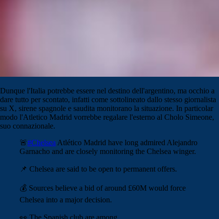
Dunque l'Italia potrebbe essere nel destino dell'argentino, ma occhio a
dare tutto per scontato, infatti come sottolineato dallo stesso giornalista
su X, sirene spagnole e saudita monitorano la situazione. In particolar
modo l'Atletico Madrid vorrebbe regalare l'esterno al Cholo Simeone,
suo connazionale.
🚨
#Chelsea
Atlético Madrid have long admired Alejandro
Garnacho and are closely monitoring the Chelsea winger.
📌 Chelsea are said to be open to permanent offers.
💰 Sources believe a bid of around £60M would force
Chelsea into a major decision.
👀 The Spanish club are among…