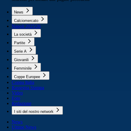
News
Calciomercato
Napoli 2025/26
La società
Partite
Serie A
Giovanili
Femminile
Coppe Europee
Coppa Italia
Rassegna Stampa
Video
Foto
Redazione
I siti del nostro network
News
Ultime News