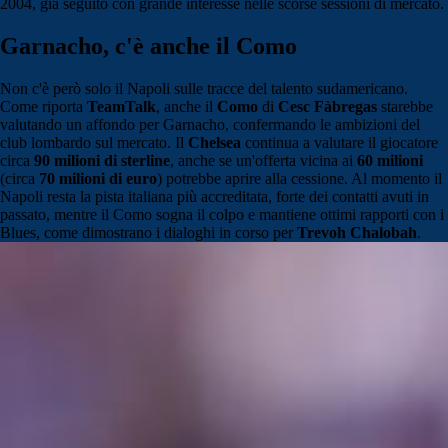
2004, già seguito con grande interesse nelle scorse sessioni di mercato.
Garnacho, c'è anche il Como
Non c'è però solo il Napoli sulle tracce del talento sudamericano.
Come riporta
TeamTalk
, anche il
Como
di
Cesc Fàbregas
starebbe
valutando un affondo per Garnacho, confermando le ambizioni del
club lombardo sul mercato. Il
Chelsea
continua a valutare il giocatore
circa
90 milioni di sterline
, anche se un'offerta vicina ai
60 milioni
(circa
70 milioni di euro
) potrebbe aprire alla cessione. Al momento il
Napoli resta la pista italiana più accreditata, forte dei contatti avuti in
passato, mentre il Como sogna il colpo e mantiene ottimi rapporti con i
Blues, come dimostrano i dialoghi in corso per
Trevoh Chalobah
.