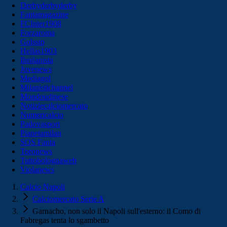
Derbyderbyderby
Fantamagazine
FCInter1908
Forzaroma
Golssip
Hellas1903
Ilmilanista
Juvenews
Mediagol
Milanistichannel
Mondoudinese
Notiziecalciomercato
Numericalcio
Padovasport
Pianetamilan
SOS Fanta
Toronews
Tuttobolognaweb
Violanews
Calcio Napoli
Calciomercato Serie A
Garnacho, non solo il Napoli sull'esterno: il Como di
Fabregas tenta lo sgambetto