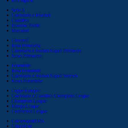
Info biglietti
Serie A
Calendario e Risultati
Classifica
Prossime Partite
Marcatori
Giovanili
Rosa Primavera
Calendario e risultati Napoli Primavera
News Primavera
Femminile
Rosa Femminile
Calendario e risultati Napoli Women
News Femminile
Coppe Europee
Calendario e Classifica Champions League
Champions League
Europa League
Conference League
Calcionapoli1926
Cittaceleste