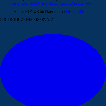
https://t.co/ziwtXYOjHG
pic.twitter.com/AsSc1EgMJv
— Ekrem KONUR (@Ekremkonur)
July 7, 2026
© RIPRODUZIONE RISERVATA