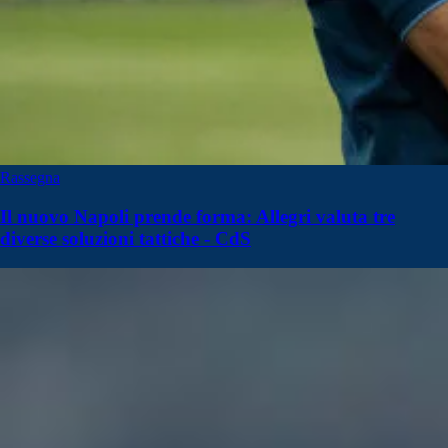
Rassegna
Il nuovo Napoli prende forma: Allegri valuta tre
diverse soluzioni tattiche - CdS