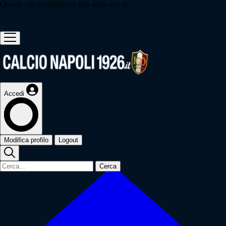
Questo sito contribuisce alla audience de
Accedi
Modifica profilo
Logout
Cerca