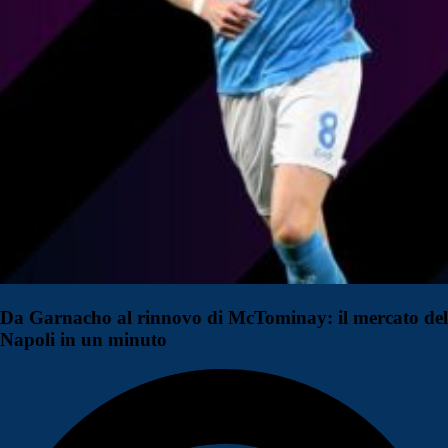
Da Garnacho al rinnovo di McTominay: il mercato del
Napoli in un minuto