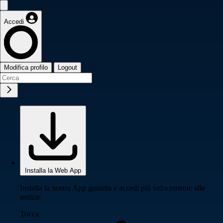
Accedi
Modifica profilo
Logout
Installa la Web App
Installa la nostra App gratuita e accedi più velocemente alle
notizie
Tocca