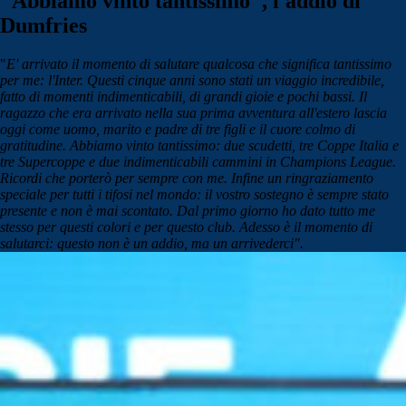
"Abbiamo vinto tantissimo", l'addio di
Dumfries
"
E' arrivato il momento di salutare qualcosa che significa tantissimo
per me: l'Inter. Questi cinque anni sono stati un viaggio incredibile,
fatto di momenti indimenticabili, di grandi gioie e pochi bassi. Il
ragazzo che era arrivato nella sua prima avventura all'estero lascia
oggi come uomo, marito e padre di tre figli e il cuore colmo di
gratitudine. Abbiamo vinto tantissimo: due scudetti, tre Coppe Italia e
tre Supercoppe e due indimenticabili cammini in Champions League.
Ricordi che porterò per sempre con me. Infine un ringraziamento
speciale per tutti i tifosi nel mondo: il vostro sostegno è sempre stato
presente e non è mai scontato. Dal primo giorno ho dato tutto me
stesso per questi colori e per questo club. Adesso è il momento di
salutarci: questo non è un addio, ma un arrivederci".