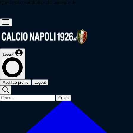
Questo sito contribuisce alla audience de
Accedi
Modifica profilo
Logout
Cerca