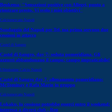
Beukema: "Sensazioni positive con Allegri, punto a
rientrare presto. Vi svelo i miei obiettivi"
Calciomercato Napoli
Sondaggio del Napoli per Tel, ma prima servono due
cessioni in attacco
Castel di Sangro
Castel di Sangro, day 7: seduta pomeridiana. Gli
azzurri abbandonano il campo: campo impraticabile!
Ultimissime Calcio Napoli
Castel di Sangro day 7, allenamento pomeridiano:
McTominay e Rafa Marin in gruppo
Calciomercato Napoli
Lukaku, la cessione potrebbe esserci entro il weekend:
interessa a diversi club - Rep