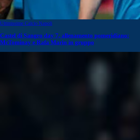
Ultimissime Calcio Napoli
Castel di Sangro day 7, allenamento pomeridiano:
McTominay e Rafa Marin in gruppo