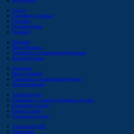
Info biglietti
Serie A
Calendario e Risultati
Classifica
Prossime Partite
Marcatori
Giovanili
Rosa Primavera
Calendario e risultati Napoli Primavera
News Primavera
Femminile
Rosa Femminile
Calendario e risultati Napoli Women
News Femminile
Coppe Europee
Calendario e Classifica Champions League
Champions League
Europa League
Conference League
Calcionapoli1926
Cittaceleste