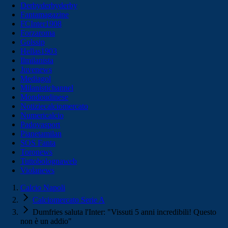
Derbyderbyderby
Fantamagazine
FCInter1908
Forzaroma
Golssip
Hellas1903
Ilmilanista
Juvenews
Mediagol
Milanistichannel
Mondoudinese
Notiziecalciomercato
Numericalcio
Padovasport
Pianetamilan
SOS Fanta
Toronews
Tuttobolognaweb
Violanews
Calcio Napoli
Calciomercato Serie A
Dumfries saluta l'Inter: "Vissuti 5 anni incredibili! Questo
non è un addio"