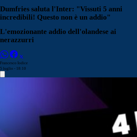
Dumfries saluta l'Inter: "Vissuti 5 anni
incredibili! Questo non è un addio"
L'emozionante addio dell'olandese ai
nerazzurri
Francesco Iodice
5 luglio - 18:10