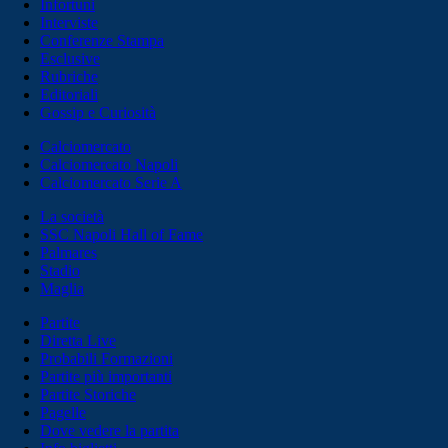
Infortuni
Interviste
Conferenze Stampa
Esclusive
Rubriche
Editoriali
Gossip e Curiosità
Calciomercato
Calciomercato Napoli
Calciomercato Serie A
La società
SSC Napoli Hall of Fame
Palmares
Stadio
Maglia
Partite
Diretta Live
Probabili Formazioni
Partite più importanti
Partite Storiche
Pagelle
Dove vedere la partita