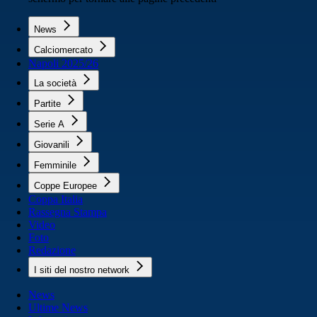
News
Calciomercato
Napoli 2025/26
La società
Partite
Serie A
Giovanili
Femminile
Coppe Europee
Coppa Italia
Rassegna Stampa
Video
Foto
Redazione
I siti del nostro network
News
Ultime News