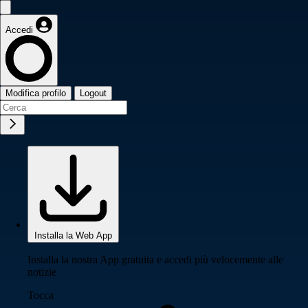
Accedi
Modifica profilo
Logout
Installa la Web App
Installa la nostra App gratuita e accedi più velocemente alle
notizie
Tocca