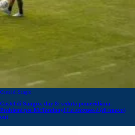
Castel di Sangro
Castel di Sangro, day 8: seduta pomeridiana.
Problemi per McTominay! Lo scozzese è (di nuovo)
out