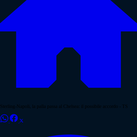
Sterling-Napoli, la palla passa al Chelsea: il possibile accordo - TS