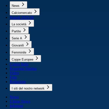
News
Calciomercato
Napoli 2025/26
La società
Partite
Serie A
Giovanili
Femminile
Coppe Europee
Coppa Italia
Rassegna Stampa
Video
Foto
Redazione
I siti del nostro network
News
Ultime News
Infortuni