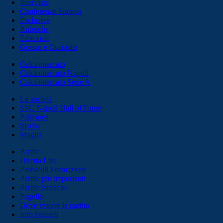
Interviste
Conferenze Stampa
Esclusive
Rubriche
Editoriali
Gossip e Curiosità
Calciomercato
Calciomercato Napoli
Calciomercato Serie A
La società
SSC Napoli Hall of Fame
Palmares
Stadio
Maglia
Partite
Diretta Live
Probabili Formazioni
Partite più importanti
Partite Storiche
Pagelle
Dove vedere la partita
Info biglietti