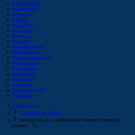
Fantamagazine
FCInter1908
Forzaroma
Golssip
Hellas1903
Ilmilanista
Juvenews
Mediagol
Milanistichannel
Mondoudinese
Notiziecalciomercato
Numericalcio
Padovasport
Pianetamilan
SOS Fanta
Toronews
Tuttobolognaweb
Violanews
Calcio Napoli
Calciomercato Napoli
Sterling-Napoli, la palla passa al Chelsea: il possibile
accordo - TS