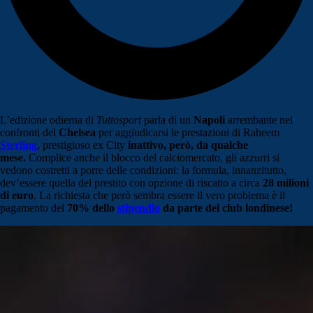
L’edizione odierna di
Tuttosport
parla di un
Napoli
arrembante nei
confronti del
Chelsea
per aggiudicarsi le prestazioni di Raheem
Sterling
, prestigioso ex City
inattivo, però, da qualche
mese.
Complice anche il blocco del calciomercato, gli azzurri si
vedono costretti a porre delle condizioni: la formula, innanzitutto,
dev’essere quella del prestito con opzione di riscatto a circa
28 milioni
di euro
. La richiesta che però sembra essere il vero problema è il
pagamento del
70% dello
stipendio
da parte del club londinese!