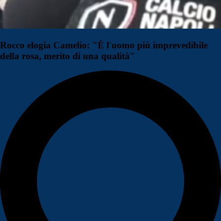
Rocco elogia Camelio: "È l'uomo più imprevedibile
della rosa, merito di una qualità"