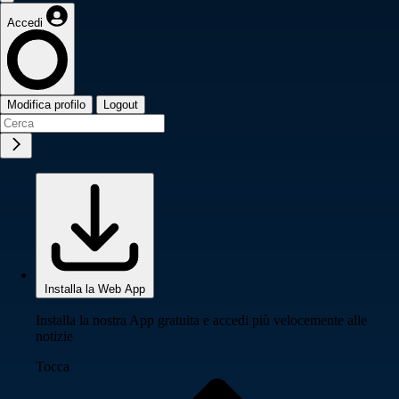
Accedi
Modifica profilo
Logout
Installa la Web App
Installa la nostra App gratuita e accedi più velocemente alle
notizie
Tocca