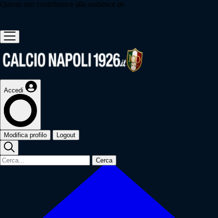
Questo sito contribuisce alla audience de
Accedi
Modifica profilo
Logout
Cerca