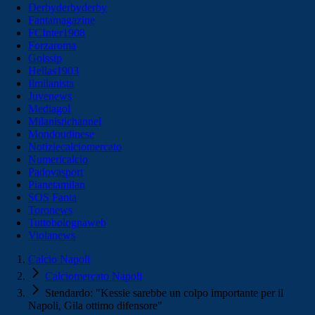
Derbyderbyderby
Fantamagazine
FCInter1908
Forzaroma
Golssip
Hellas1903
Ilmilanista
Juvenews
Mediagol
Milanistichannel
Mondoudinese
Notiziecalciomercato
Numericalcio
Padovasport
Pianetamilan
SOS Fanta
Toronews
Tuttobolognaweb
Violanews
Calcio Napoli
Calciomercato Napoli
Stendardo: "Kessie sarebbe un colpo importante per il
Napoli, Gila ottimo difensore"