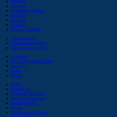
Infortuni
Interviste
Conferenze Stampa
Esclusive
Rubriche
Editoriali
Gossip e Curiosità
Calciomercato
Calciomercato Napoli
Calciomercato Serie A
La società
SSC Napoli Hall of Fame
Palmares
Stadio
Maglia
Partite
Diretta Live
Probabili Formazioni
Partite più importanti
Partite Storiche
Pagelle
Dove vedere la partita