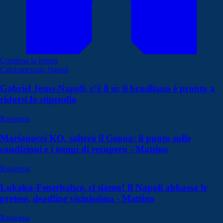
Continua la lettura
Calciomercato Napoli
Gabriel Jesus-Napoli, c’è il sì: il brasiliano è pronto a
ridursi lo stipendio
Rassegna
Marianucci KO, salterà il Genoa: il punto sulle
condizioni e i tempi di recupero - Mattino
Rassegna
Lukaku-Fenerbahce, ci siamo! Il Napoli abbassa le
pretese, deadline vicinissima - Mattino
Rassegna