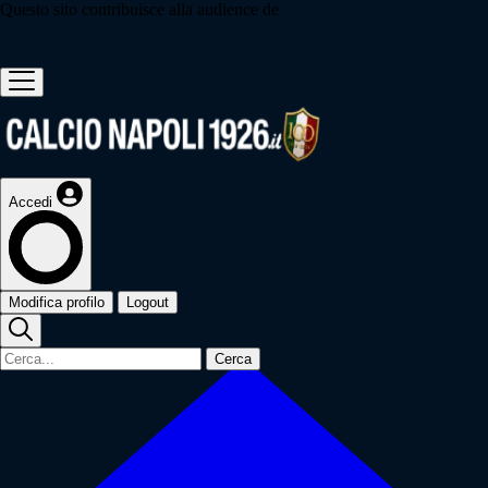
Questo sito contribuisce alla audience de
Accedi
Modifica profilo
Logout
Cerca