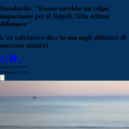
Stendardo: "Kessie sarebbe un colpo
importante per il Napoli, Gila ottimo
difensore"
L'ex calciatore dice la sua sugli obiettivi di
mercato azzurri
Samuele Di Pinto
30 giugno - 22:50