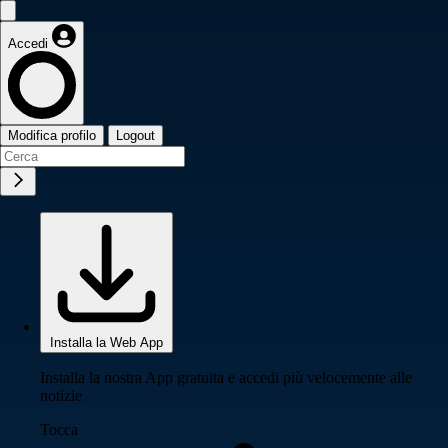
Accedi
Modifica profilo
Logout
Installa la Web App
Installa la nostra App gratuita e accedi più velocemente alle
notizie
Tocca