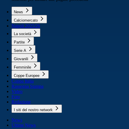
News
Calciomercato
Napoli 2025/26
La società
Partite
Serie A
Giovanili
Femminile
Coppe Europee
Coppa Italia
Rassegna Stampa
Video
Foto
Redazione
I siti del nostro network
News
Ultime News