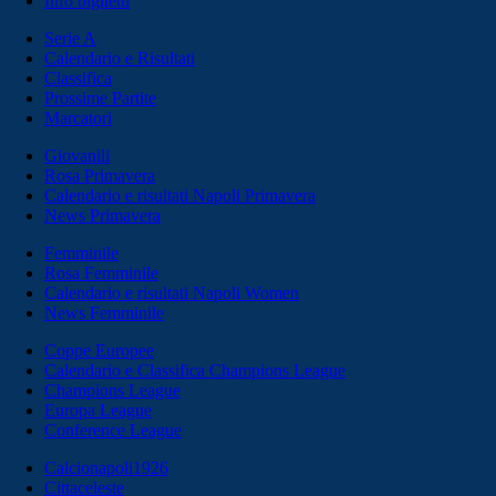
Info biglietti
Serie A
Calendario e Risultati
Classifica
Prossime Partite
Marcatori
Giovanili
Rosa Primavera
Calendario e risultati Napoli Primavera
News Primavera
Femminile
Rosa Femminile
Calendario e risultati Napoli Women
News Femminile
Coppe Europee
Calendario e Classifica Champions League
Champions League
Europa League
Conference League
Calcionapoli1926
Cittaceleste