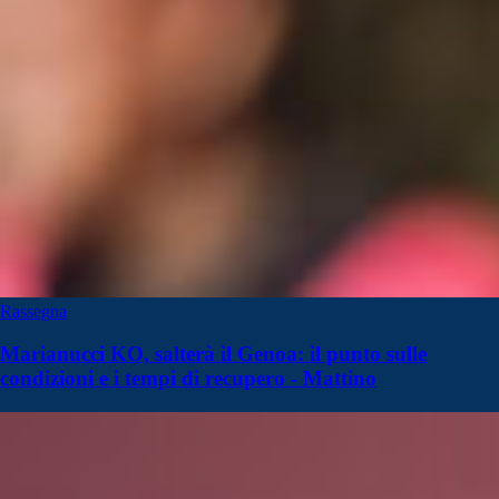
Rassegna
Marianucci KO, salterà il Genoa: il punto sulle
condizioni e i tempi di recupero - Mattino