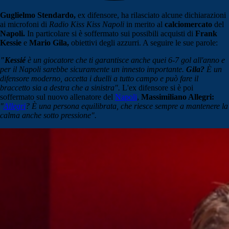
Guglielmo Stendardo,
ex difensore, ha rilasciato alcune dichiarazioni
ai microfoni di
Radio Kiss Kiss Napoli
in merito al
calciomercato
del
Napoli.
In particolare si è soffermato sui possibili acquisti di
Frank
Kessie
e
Mario Gila,
obiettivi degli azzurri. A seguire le sue parole:
"Kessié
è un giocatore che ti garantisce anche quei 6-7 gol all'anno e
per il Napoli sarebbe sicuramente un innesto importante.
Gila?
È un
difensore moderno, accetta i duelli a tutto campo e può fare il
braccetto sia a destra che a sinistra".
L'ex difensore si è poi
soffermato sul nuovo allenatore del
Napoli
,
Massimiliano Allegri:
"
Allegri
? È una persona equilibrata, che riesce sempre a mantenere la
calma anche sotto pressione".