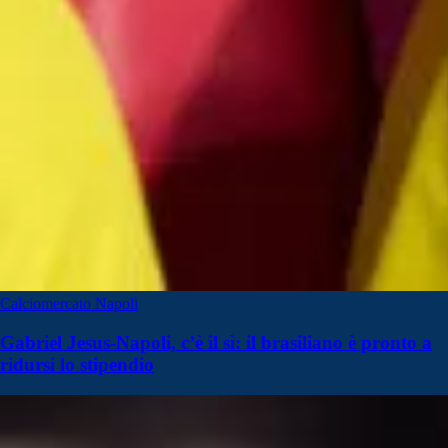
Calciomercato Napoli
Gabriel Jesus-Napoli, c’è il sì: il brasiliano è pronto a
ridursi lo stipendio