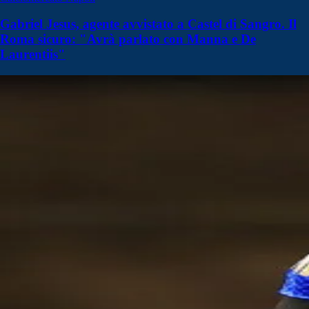
Gabriel Jesus, agente avvistato a Castel di Sangro. Il
Roma sicuro: "Avrà parlato con Manna e De
Laurentiis"