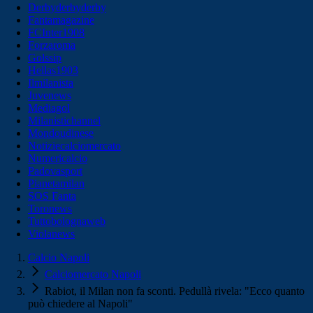
Derbyderbyderby
Fantamagazine
FCInter1908
Forzaroma
Golssip
Hellas1903
Ilmilanista
Juvenews
Mediagol
Milanistichannel
Mondoudinese
Notiziecalciomercato
Numericalcio
Padovasport
Pianetamilan
SOS Fanta
Toronews
Tuttobolognaweb
Violanews
Calcio Napoli
Calciomercato Napoli
Rabiot, il Milan non fa sconti. Pedullà rivela: "Ecco quanto
può chiedere al Napoli"