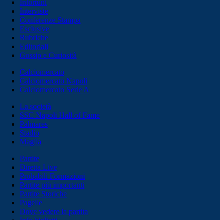
Infortuni
Interviste
Conferenze Stampa
Esclusive
Rubriche
Editoriali
Gossip e Curiosità
Calciomercato
Calciomercato Napoli
Calciomercato Serie A
La società
SSC Napoli Hall of Fame
Palmares
Stadio
Maglia
Partite
Diretta Live
Probabili Formazioni
Partite più importanti
Partite Storiche
Pagelle
Dove vedere la partita