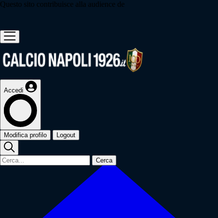
Questo sito contribuisce alla audience de
Accedi
Modifica profilo
Logout
Cerca