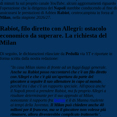
di minuti fa sul proprio canale
YouTube
, alcuni aggiornamenti riguardo
l'operazione che la dirigenza del
Napoli
starebbe conducendo al fine di
assicurarsi le prestazioni di Adrien
Rabiot
, centrocampista in forza al
Milan
, nella
stagione 2026/27
.
Rabiot, filo diretto con Allegri: ostacolo
economico da superare. La richiesta del
Milan
Di seguito, le dichiarazioni rilasciate da
Pedullà
via
YT
e riportate in
forma scritta dalla nostra redazione:
"In casa Milan siamo di fronte ad un fuggi-fuggi generale.
Anche su Rabiot posso raccontarvi che c'è un filo diretto
con Allegri e che c'è già un'apertura da parte del
giocatore a seguire il suo allenatore in capo al mondo
,
perché tra i due c'è un rapporto speciale.
All'epoca anche
il Napoli provò a prendere Rabiot, ma fu proprio Allegri a
risultare determinante per il suo approdo al Milan,
nonostante il rapporto fra
Rabiot
e il ds Manna risalente
ai tempi della Juventus.
Il Milan può chiedere anche 40
milioni per il francese, ma se il giocatore non volesse più
rimanere, allora diventerebbe complicato trattenerlo
".