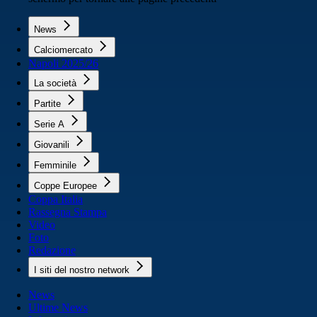
News
Calciomercato
Napoli 2025/26
La società
Partite
Serie A
Giovanili
Femminile
Coppe Europee
Coppa Italia
Rassegna Stampa
Video
Foto
Redazione
I siti del nostro network
News
Ultime News