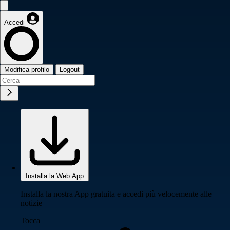
Accedi
Modifica profilo
Logout
Installa la Web App
Installa la nostra App gratuita e accedi più velocemente alle
notizie
Tocca