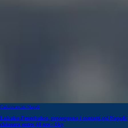
Calciomercato Napoli
Lukaku-Fenerbahce, proseguono i contatti col Napoli:
chiusura entro 48 ore - Sky