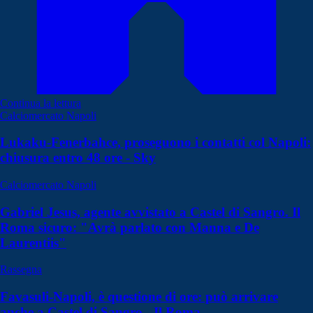
Continua la lettura
Calciomercato Napoli
Lukaku-Fenerbahce, proseguono i contatti col Napoli:
chiusura entro 48 ore - Sky
Calciomercato Napoli
Gabriel Jesus, agente avvistato a Castel di Sangro. Il
Roma sicuro: "Avrà parlato con Manna e De
Laurentiis"
Rassegna
Favasuli-Napoli, è questione di ore: può arrivare
anche a Castel di Sangro - Il Roma