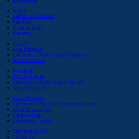
Info biglietti
Serie A
Calendario e Risultati
Classifica
Prossime Partite
Marcatori
Giovanili
Rosa Primavera
Calendario e risultati Napoli Primavera
News Primavera
Femminile
Rosa Femminile
Calendario e risultati Napoli Women
News Femminile
Coppe Europee
Calendario e Classifica Champions League
Champions League
Europa League
Conference League
Calcionapoli1926
Cittaceleste