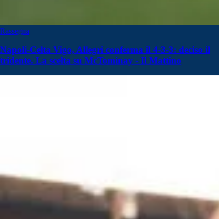
Rassegna
Napoli-Celta Vigo, Allegri conferma il 4-3-3: deciso il
tridente. La scelta su McTominay - Il Mattino