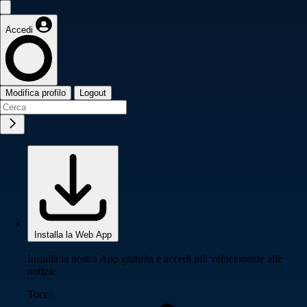
Accedi
Modifica profilo
Logout
Installa la Web App
Installa la nostra App gratuita e accedi più velocemente alle
notizie
Tocca