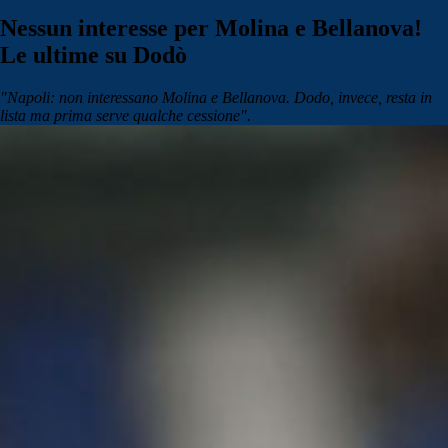
Nessun interesse per Molina e Bellanova!
Le ultime su Dodò
"
Napoli
: non interessano
Molina
e
Bellanova
.
Dodo
, invece, resta in
lista ma prima serve qualche cessione".