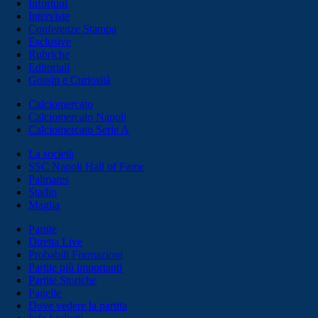
Infortuni
Interviste
Conferenze Stampa
Esclusive
Rubriche
Editoriali
Gossip e Curiosità
Calciomercato
Calciomercato Napoli
Calciomercato Serie A
La società
SSC Napoli Hall of Fame
Palmares
Stadio
Maglia
Partite
Diretta Live
Probabili Formazioni
Partite più importanti
Partite Storiche
Pagelle
Dove vedere la partita