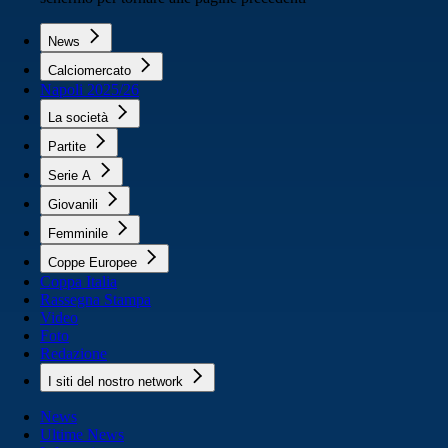
News
Calciomercato
Napoli 2025/26
La società
Partite
Serie A
Giovanili
Femminile
Coppe Europee
Coppa Italia
Rassegna Stampa
Video
Foto
Redazione
I siti del nostro network
News
Ultime News