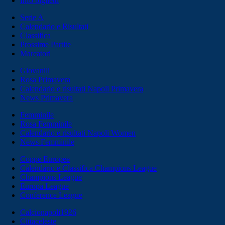
Info biglietti
Serie A
Calendario e Risultati
Classifica
Prossime Partite
Marcatori
Giovanili
Rosa Primavera
Calendario e risultati Napoli Primavera
News Primavera
Femminile
Rosa Femminile
Calendario e risultati Napoli Women
News Femminile
Coppe Europee
Calendario e Classifica Champions League
Champions League
Europa League
Conference League
Calcionapoli1926
Cittaceleste