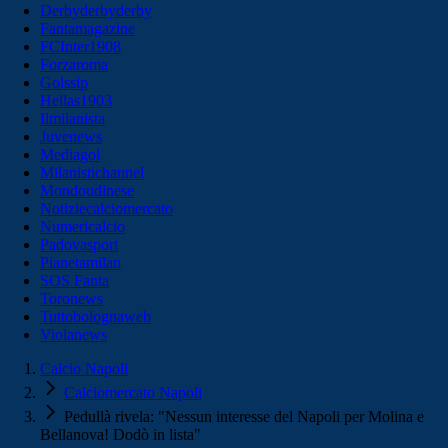
Derbyderbyderby
Fantamagazine
FCInter1908
Forzaroma
Golssip
Hellas1903
Ilmilanista
Juvenews
Mediagol
Milanistichannel
Mondoudinese
Notiziecalciomercato
Numericalcio
Padovasport
Pianetamilan
SOS Fanta
Toronews
Tuttobolognaweb
Violanews
Calcio Napoli
Calciomercato Napoli
Pedullà rivela: "Nessun interesse del Napoli per Molina e
Bellanova! Dodò in lista"