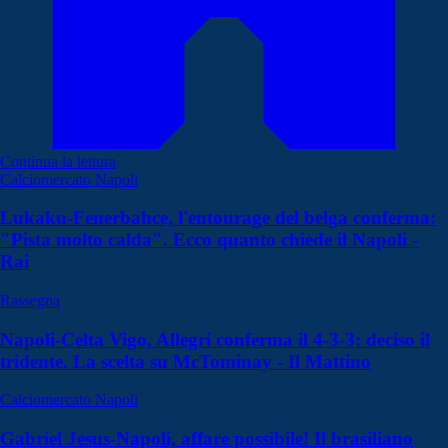
Continua la lettura
Calciomercato Napoli
Lukaku-Fenerbahce, l'entourage del belga conferma:
"Pista molto calda". Ecco quanto chiede il Napoli -
Rai
Rassegna
Napoli-Celta Vigo, Allegri conferma il 4-3-3: deciso il
tridente. La scelta su McTominay - Il Mattino
Calciomercato Napoli
Gabriel Jesus-Napoli, affare possibile! Il brasiliano