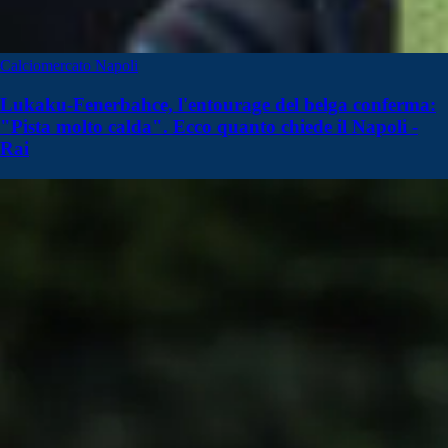
Calciomercato Napoli
Lukaku-Fenerbahce, l'entourage del belga conferma:
"Pista molto calda". Ecco quanto chiede il Napoli -
Rai