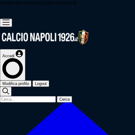
Questo sito contribuisce alla audience de
Accedi
Modifica profilo
Logout
Cerca