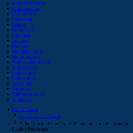
Derbyderbyderby
Fantamagazine
FCInter1908
Forzaroma
Golssip
Hellas1903
Ilmilanista
Juvenews
Mediagol
Milanistichannel
Mondoudinese
Notiziecalciomercato
Numericalcio
Padovasport
Pianetamilan
SOS Fanta
Toronews
Tuttobolognaweb
Violanews
Calcio Napoli
Calciomercato Napoli
Dalla Francia - Osimhen, il PSG spinge: contatti costanti tra
il club e l'entourage