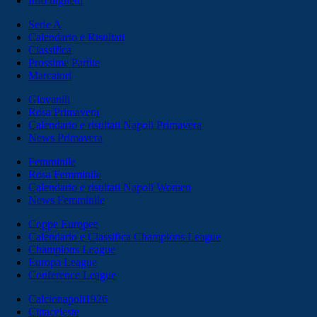
Info biglietti
Serie A
Calendario e Risultati
Classifica
Prossime Partite
Marcatori
Giovanili
Rosa Primavera
Calendario e risultati Napoli Primavera
News Primavera
Femminile
Rosa Femminile
Calendario e risultati Napoli Women
News Femminile
Coppe Europee
Calendario e Classifica Champions League
Champions League
Europa League
Conference League
Calcionapoli1926
Cittaceleste