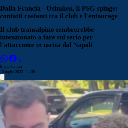
Dalla Francia - Osimhen, il PSG spinge:
contatti costanti tra il club e l'entourage
Il club transalpino sembrerebbe
intenzionato a fare sul serio per
l'attaccante in uscita dal Napoli
Bruno Stampa
15 luglio 2025 - 11:59