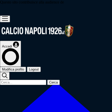
Questo sito contribuisce alla audience de
Accedi
Modifica profilo
Logout
Cerca