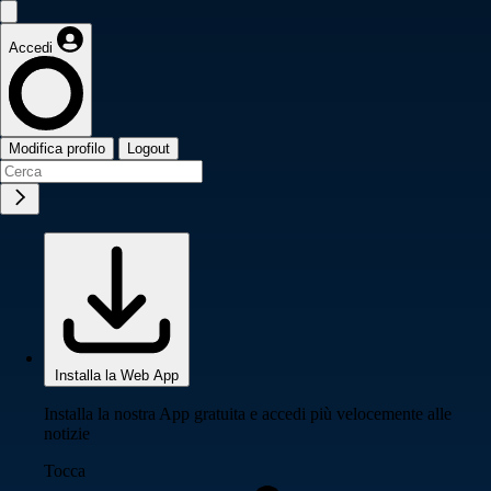
Accedi
Modifica profilo
Logout
Installa la Web App
Installa la nostra App gratuita e accedi più velocemente alle
notizie
Tocca