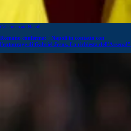
Calciomercato Napoli
Romano conferma: "Napoli in contatto con
l'entourage di Gabriel Jesus. La richiesta dell'Arsenal"