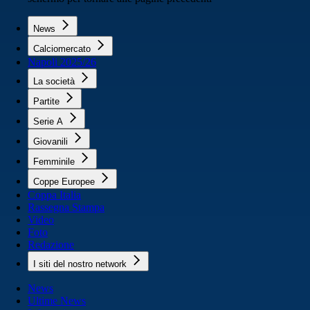
News
Calciomercato
Napoli 2025/26
La società
Partite
Serie A
Giovanili
Femminile
Coppe Europee
Coppa Italia
Rassegna Stampa
Video
Foto
Redazione
I siti del nostro network
News
Ultime News