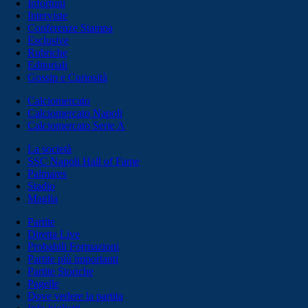
Infortuni
Interviste
Conferenze Stampa
Esclusive
Rubriche
Editoriali
Gossip e Curiosità
Calciomercato
Calciomercato Napoli
Calciomercato Serie A
La società
SSC Napoli Hall of Fame
Palmares
Stadio
Maglia
Partite
Diretta Live
Probabili Formazioni
Partite più importanti
Partite Storiche
Pagelle
Dove vedere la partita