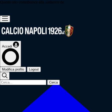
Questo sito contribuisce alla audience de
Accedi
Modifica profilo
Logout
Cerca