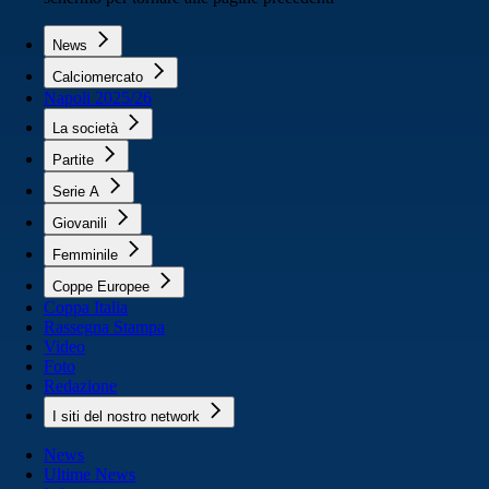
News
Calciomercato
Napoli 2025/26
La società
Partite
Serie A
Giovanili
Femminile
Coppe Europee
Coppa Italia
Rassegna Stampa
Video
Foto
Redazione
I siti del nostro network
News
Ultime News