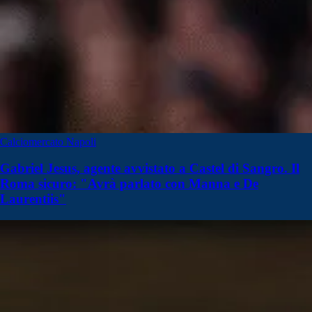
Calciomercato Napoli
Gabriel Jesus, agente avvistato a Castel di Sangro. Il
Roma sicuro: "Avrà parlato con Manna e De
Laurentiis"