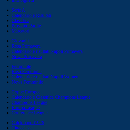
Info biglietti
Serie A
Calendario e Risultati
Classifica
Prossime Partite
Marcatori
Giovanili
Rosa Primavera
Calendario e risultati Napoli Primavera
News Primavera
Femminile
Rosa Femminile
Calendario e risultati Napoli Women
News Femminile
Coppe Europee
Calendario e Classifica Champions League
Champions League
Europa League
Conference League
Calcionapoli1926
Cittaceleste