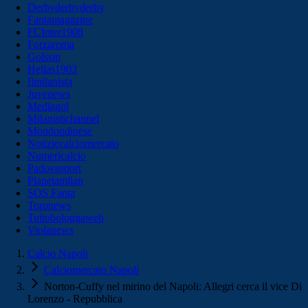
Derbyderbyderby
Fantamagazine
FCInter1908
Forzaroma
Golssip
Hellas1903
Ilmilanista
Juvenews
Mediagol
Milanistichannel
Mondoudinese
Notiziecalciomercato
Numericalcio
Padovasport
Pianetamilan
SOS Fanta
Toronews
Tuttobolognaweb
Violanews
Calcio Napoli
Calciomercato Napoli
Norton-Cuffy nel mirino del Napoli: Allegri cerca il vice Di
Lorenzo - Repubblica