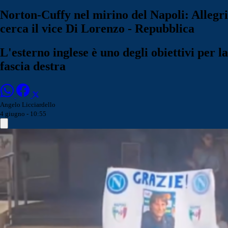
Norton-Cuffy nel mirino del Napoli: Allegri
cerca il vice Di Lorenzo - Repubblica
L'esterno inglese è uno degli obiettivi per la
fascia destra
Angelo Licciardello
4 giugno - 10:55