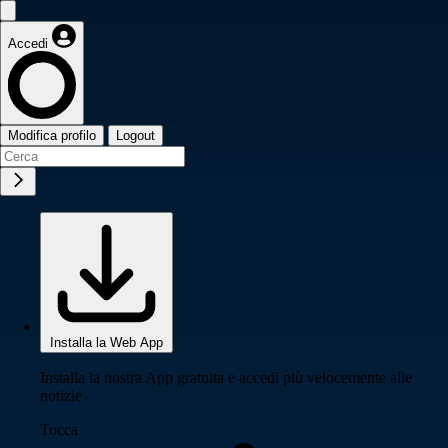
Accedi
Modifica profilo
Logout
Installa la Web App
Installa la nostra App gratuita e accedi più velocemente alle
notizie
Tocca