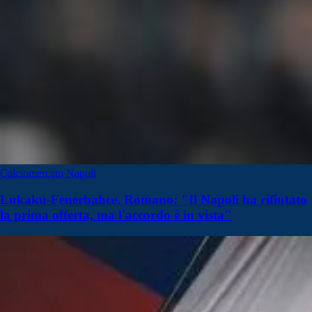
Calciomercato Napoli
Lukaku-Fenerbahce, Romano: "Il Napoli ha rifiutato
la prima offerta, ma l'accordo è in vista"