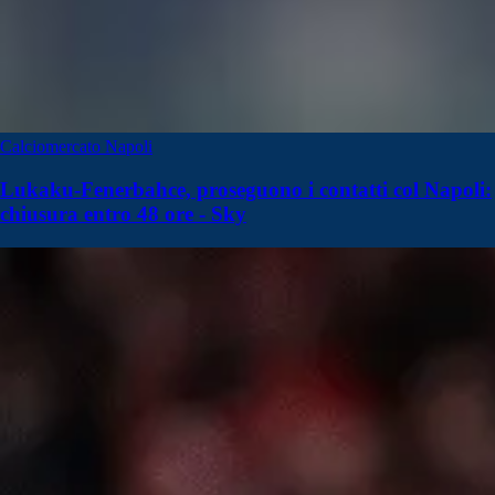
Calciomercato Napoli
Lukaku-Fenerbahce, proseguono i contatti col Napoli:
chiusura entro 48 ore - Sky