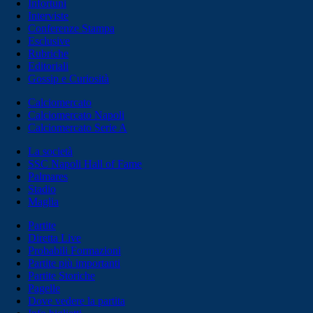
Infortuni
Interviste
Conferenze Stampa
Esclusive
Rubriche
Editoriali
Gossip e Curiosità
Calciomercato
Calciomercato Napoli
Calciomercato Serie A
La società
SSC Napoli Hall of Fame
Palmares
Stadio
Maglia
Partite
Diretta Live
Probabili Formazioni
Partite più importanti
Partite Storiche
Pagelle
Dove vedere la partita