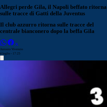
Allegri perde Gila, il Napoli beffato ritorna
sulle tracce di Gatti della Juventus
Il club azzurro ritorna sulle tracce del
centrale bianconero dopo la beffa Gila
Antonio Vivenzio
4 luglio - 17:25