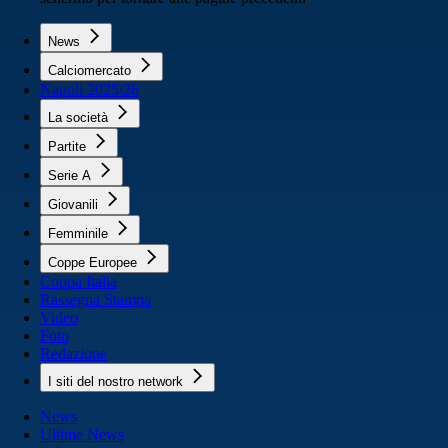
News
Calciomercato
Napoli 2025/26
La società
Partite
Serie A
Giovanili
Femminile
Coppe Europee
Coppa Italia
Rassegna Stampa
Video
Foto
Redazione
I siti del nostro network
News
Ultime News