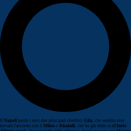
Il
Napoli
perde i suoi due principali obiettivi:
Gila
, che sembra aver
trovato l'accordo con il
Milan
e
Khalaili
, che ha già detto si all'
Inter
.
Allegri
quindi, dopo le beffe delle milanesi, dovrà pensare con
Manna