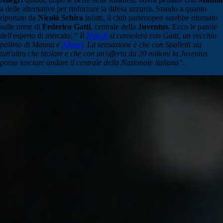
a delle alternative per rinforzare la difesa azzurra. Stando a quanto
riportato da
Nicolò Schira
infatti, il club partenopeo sarebbe ritornato
sulle orme di
Federico Gatti
, centrale della
Juventus
. Ecco le parole
dell'esperto di mercato:
" Il
Napoli
si consolerà con Gatti, un vecchio
pallino di Manna e
Allegri
. La sensazione è che con Spalletti sia
tutt'altro che titolare e che con un'offerta da 20 milioni la Juventus
possa lasciare andare il centrale della Nazionale italiana".