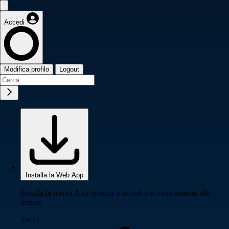
Accedi
Modifica profilo
Logout
Installa la Web App
Installa la nostra App gratuita e accedi più velocemente alle
notizie
Tocca