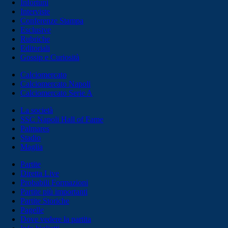
Infortuni
Interviste
Conferenze Stampa
Esclusive
Rubriche
Editoriali
Gossip e Curiosità
Calciomercato
Calciomercato Napoli
Calciomercato Serie A
La società
SSC Napoli Hall of Fame
Palmares
Stadio
Maglia
Partite
Diretta Live
Probabili Formazioni
Partite più importanti
Partite Storiche
Pagelle
Dove vedere la partita