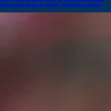
Folorunsho terzino in partita, Mazzocchi centrale!