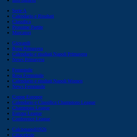
Info biglietti
Serie A
Calendario e Risultati
Classifica
Prossime Partite
Marcatori
Giovanili
Rosa Primavera
Calendario e risultati Napoli Primavera
News Primavera
Femminile
Rosa Femminile
Calendario e risultati Napoli Women
News Femminile
Coppe Europee
Calendario e Classifica Champions League
Champions League
Europa League
Conference League
Calcionapoli1926
Cittaceleste