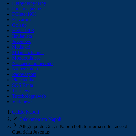
Derbyderbyderby
Fantamagazine
FCInter1908
Forzaroma
Golssip
Hellas1903
Ilmilanista
Juvenews
Mediagol
Milanistichannel
Mondoudinese
Notiziecalciomercato
Numericalcio
Padovasport
Pianetamilan
SOS Fanta
Toronews
Tuttobolognaweb
Violanews
Calcio Napoli
Calciomercato Napoli
Allegri perde Gila, il Napoli beffato ritorna sulle tracce di
Gatti della Juventus