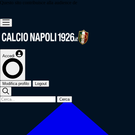
Questo sito contribuisce alla audience de
Accedi
Modifica profilo
Logout
Cerca