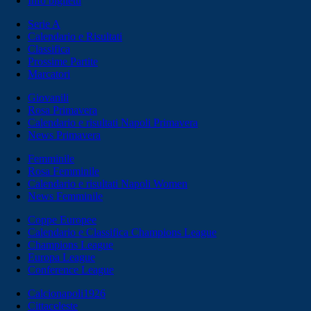
Info biglietti
Serie A
Calendario e Risultati
Classifica
Prossime Partite
Marcatori
Giovanili
Rosa Primavera
Calendario e risultati Napoli Primavera
News Primavera
Femminile
Rosa Femminile
Calendario e risultati Napoli Women
News Femminile
Coppe Europee
Calendario e Classifica Champions League
Champions League
Europa League
Conference League
Calcionapoli1926
Cittaceleste