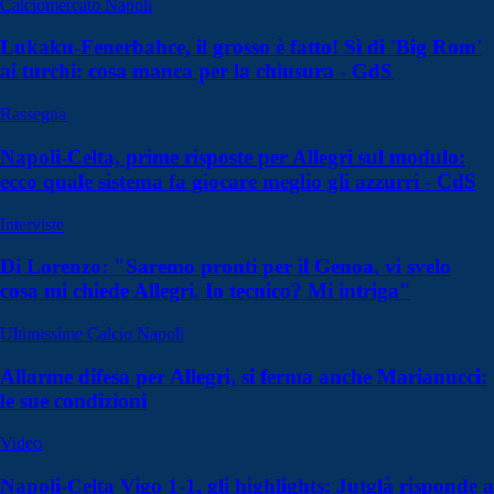
Calciomercato Napoli
Lukaku-Fenerbahce, il grosso è fatto! Sì di 'Big Rom'
ai turchi: cosa manca per la chiusura - GdS
Rassegna
Napoli-Celta, prime risposte per Allegri sul modulo:
ecco quale sistema fa giocare meglio gli azzurri - CdS
Interviste
Di Lorenzo: "Saremo pronti per il Genoa, vi svelo
cosa mi chiede Allegri. Io tecnico? Mi intriga"
Ultimissime Calcio Napoli
Allarme difesa per Allegri, si ferma anche Marianucci:
le sue condizioni
Video
Napoli-Celta Vigo 1-1, gli highlights: Jutglà risponde a