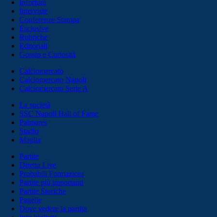
Infortuni
Interviste
Conferenze Stampa
Esclusive
Rubriche
Editoriali
Gossip e Curiosità
Calciomercato
Calciomercato Napoli
Calciomercato Serie A
La società
SSC Napoli Hall of Fame
Palmares
Stadio
Maglia
Partite
Diretta Live
Probabili Formazioni
Partite più importanti
Partite Storiche
Pagelle
Dove vedere la partita