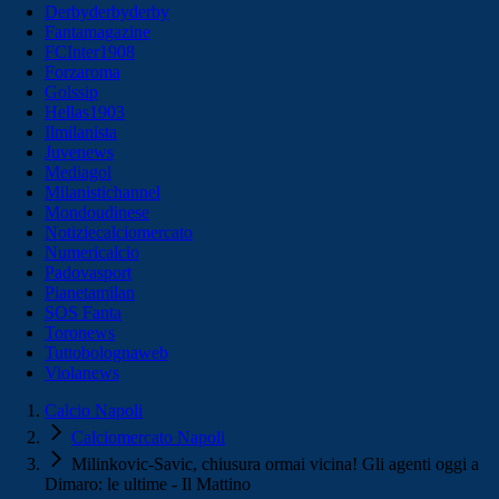
Derbyderbyderby
Fantamagazine
FCInter1908
Forzaroma
Golssip
Hellas1903
Ilmilanista
Juvenews
Mediagol
Milanistichannel
Mondoudinese
Notiziecalciomercato
Numericalcio
Padovasport
Pianetamilan
SOS Fanta
Toronews
Tuttobolognaweb
Violanews
Calcio Napoli
Calciomercato Napoli
Milinkovic-Savic, chiusura ormai vicina! Gli agenti oggi a
Dimaro: le ultime - Il Mattino