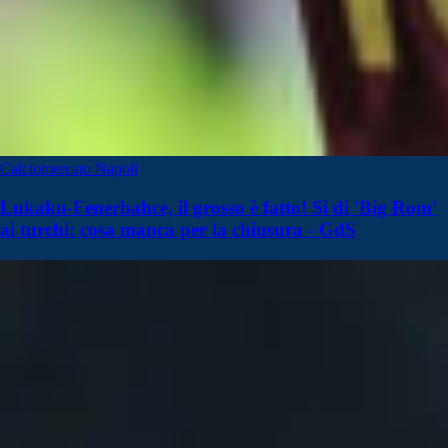
Calciomercato Napoli
Lukaku-Fenerbahce, il grosso è fatto! Sì di 'Big Rom'
ai turchi: cosa manca per la chiusura - GdS