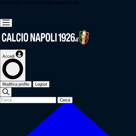
Questo sito contribuisce alla audience de
Accedi
Modifica profilo
Logout
Cerca