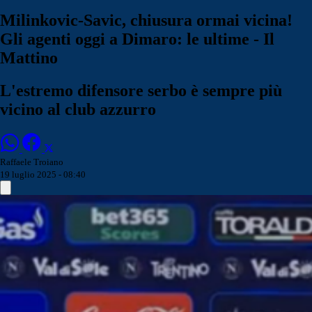
Milinkovic-Savic, chiusura ormai vicina!
Gli agenti oggi a Dimaro: le ultime - Il
Mattino
L'estremo difensore serbo è sempre più
vicino al club azzurro
Raffaele Troiano
19 luglio 2025 - 08:40