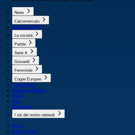
News
Calciomercato
Napoli 2025/26
La società
Partite
Serie A
Giovanili
Femminile
Coppe Europee
Coppa Italia
Rassegna Stampa
Video
Foto
Redazione
I siti del nostro network
News
Ultime News