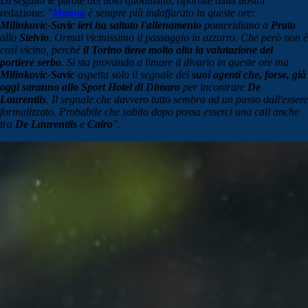
Di seguito le parole del noto quotidiano, riportate dalla nostra
redazione:
"
Manna
è sempre più indaffarato in queste ore:
Milinkovic-Savic ieri ha saltato l'allenamento
pomeridiano a
Prato
allo
Stelvio
. Ormai vicinissimo il passaggio in azzurro. Che però non è
così vicino, perché
il Torino tiene molto alta la valutazione del
portiere serbo
. Si sta provando a limare il divario in queste ore ma
Milinkovic-Savic
aspetta solo il segnale dei
suoi agenti che, forse, già
oggi saranno allo Sport Hotel di Dimaro
per incontrare
De
Laurentiis
. Il segnale che davvero tutto sembra ad un passo dall'essere
formalizzato. Probabile che subito dopo possa esserci una call anche
tra
De Laurentiis
e
Cairo
".