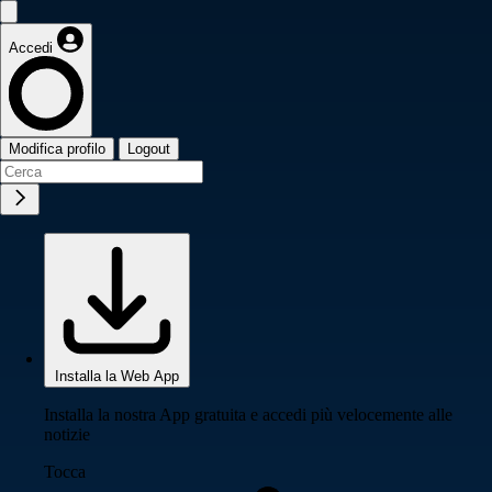
Accedi
Modifica profilo
Logout
Installa la Web App
Installa la nostra App gratuita e accedi più velocemente alle
notizie
Tocca