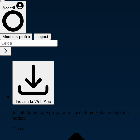
Accedi
Modifica profilo
Logout
Installa la Web App
Installa la nostra App gratuita e accedi più velocemente alle
notizie
Tocca