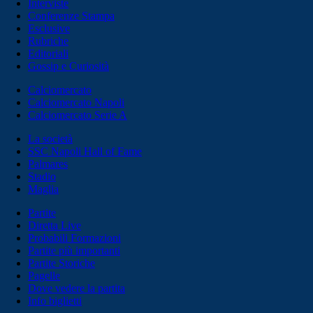
Interviste
Conferenze Stampa
Esclusive
Rubriche
Editoriali
Gossip e Curiosità
Calciomercato
Calciomercato Napoli
Calciomercato Serie A
La società
SSC Napoli Hall of Fame
Palmares
Stadio
Maglia
Partite
Diretta Live
Probabili Formazioni
Partite più importanti
Partite Storiche
Pagelle
Dove vedere la partita
Info biglietti