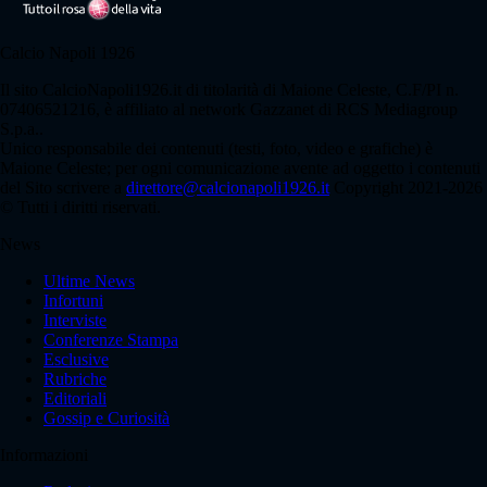
Calcio Napoli 1926
Il sito CalcioNapoli1926.it di titolarità di Maione Celeste, C.F/PI n.
07406521216, è affiliato al network Gazzanet di RCS Mediagroup
S.p.a..
Unico responsabile dei contenuti (testi, foto, video e grafiche) è
Maione Celeste; per ogni comunicazione avente ad oggetto i contenuti
del Sito scrivere a
direttore@calcionapoli1926.it
Copyright 2021-2026
© Tutti i diritti riservati.
News
Ultime News
Infortuni
Interviste
Conferenze Stampa
Esclusive
Rubriche
Editoriali
Gossip e Curiosità
Informazioni