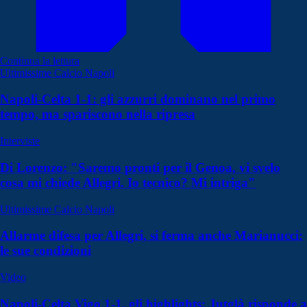
Continua la lettura
Ultimissime Calcio Napoli
Napoli-Celta 1-1: gli azzurri dominano nel primo
tempo, ma spariscono nella ripresa
Interviste
Di Lorenzo: "Saremo pronti per il Genoa, vi svelo
cosa mi chiede Allegri. Io tecnico? Mi intriga"
Ultimissime Calcio Napoli
Allarme difesa per Allegri, si ferma anche Marianucci:
le sue condizioni
Video
Napoli-Celta Vigo 1-1, gli highlights: Jutglà risponde a