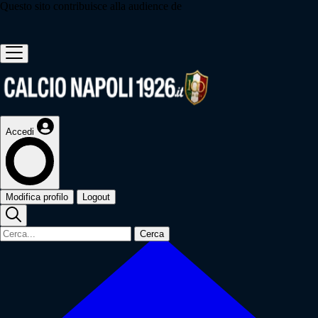
Questo sito contribuisce alla audience de
Accedi
Modifica profilo
Logout
Cerca