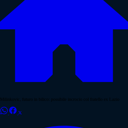
Milinkovic, futuro in bilico: possibile incrocio col fratello ex Lazio