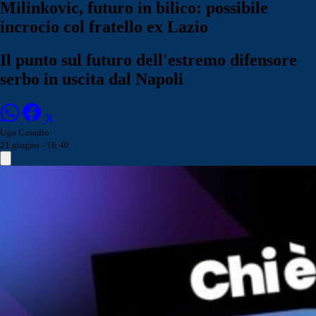
Milinkovic, futuro in bilico: possibile
incrocio col fratello ex Lazio
Il punto sul futuro dell'estremo difensore
serbo in uscita dal Napoli
Ugo Casadio
21 giugno - 16:40