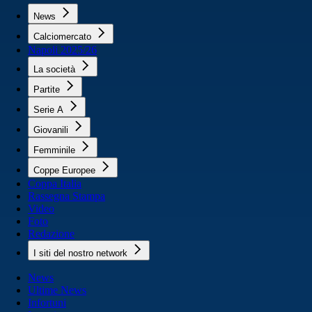
News
Calciomercato
Napoli 2025/26
La società
Partite
Serie A
Giovanili
Femminile
Coppe Europee
Coppa Italia
Rassegna Stampa
Video
Foto
Redazione
I siti del nostro network
News
Ultime News
Infortuni