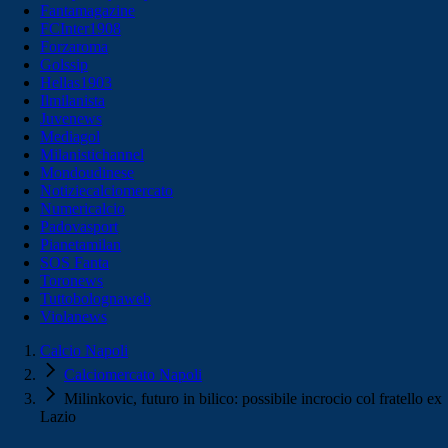
Fantamagazine
FCInter1908
Forzaroma
Golssip
Hellas1903
Ilmilanista
Juvenews
Mediagol
Milanistichannel
Mondoudinese
Notiziecalciomercato
Numericalcio
Padovasport
Pianetamilan
SOS Fanta
Toronews
Tuttobolognaweb
Violanews
Calcio Napoli
Calciomercato Napoli
Milinkovic, futuro in bilico: possibile incrocio col fratello ex
Lazio