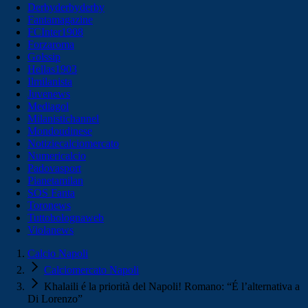
Derbyderbyderby
Fantamagazine
FCInter1908
Forzaroma
Golssip
Hellas1903
Ilmilanista
Juvenews
Mediagol
Milanistichannel
Mondoudinese
Notiziecalciomercato
Numericalcio
Padovasport
Pianetamilan
SOS Fanta
Toronews
Tuttobolognaweb
Violanews
Calcio Napoli
Calciomercato Napoli
Khalaili é la priorità del Napoli! Romano: “É l’alternativa a
Di Lorenzo”