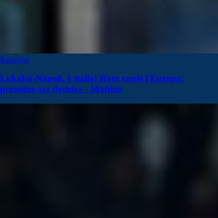
Rassegna
Lukaku-Napoli, è stallo! Rom vuole l'Europa:
prossime ore decisive - Mattino