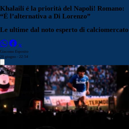
Khalaili é la priorità del Napoli! Romano:
“É l’alternativa a Di Lorenzo”
Le ultime dal noto esperto di calciomercato
Giacomo Esposito
20 giugno - 22:54