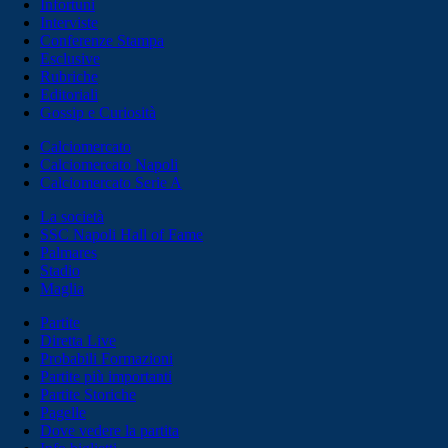
Infortuni
Interviste
Conferenze Stampa
Esclusive
Rubriche
Editoriali
Gossip e Curiosità
Calciomercato
Calciomercato Napoli
Calciomercato Serie A
La società
SSC Napoli Hall of Fame
Palmares
Stadio
Maglia
Partite
Diretta Live
Probabili Formazioni
Partite più importanti
Partite Storiche
Pagelle
Dove vedere la partita