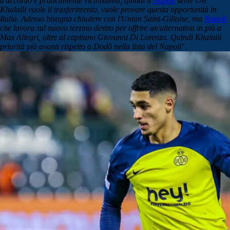
d'accordo è praticamente vicinissima, quindi il
Napoli
sente che
Khalaili vuole il
trasferimento
, vuole provare questa opportunità in
Italia. Adesso bisogna chiudere con l'Union Saint-Gilloise, ma
Napoli
che lavora sul nuovo terzino destro per offrire un'alternativa in più a
Max Allegri, oltre al capitano Giovanni Di Lorenzo. Quindi Khalaili
priorità più avanti rispetto a Dodô nella lista del Napoli
".