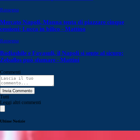
Rassegna
Mercato Napoli, Manna tenta di piazzare cinque
cessioni: Lucca in bilico - Mattino
Rassegna
Badiashile e Favasuli, il Napoli si sente al sicuro:
Zeballos può sfumare - Mattini
Commenti
Invia Commento
Tutti
Leggi altri commenti
Ultime Notizie