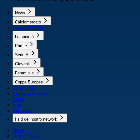
News
Calciomercato
Napoli 2025/26
La società
Partite
Serie A
Giovanili
Femminile
Coppe Europee
Coppa Italia
Rassegna Stampa
Video
Foto
Redazione
I siti del nostro network
News
Ultime News