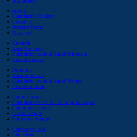
Info biglietti
Serie A
Calendario e Risultati
Classifica
Prossime Partite
Marcatori
Giovanili
Rosa Primavera
Calendario e risultati Napoli Primavera
News Primavera
Femminile
Rosa Femminile
Calendario e risultati Napoli Women
News Femminile
Coppe Europee
Calendario e Classifica Champions League
Champions League
Europa League
Conference League
Calcionapoli1926
Cittaceleste