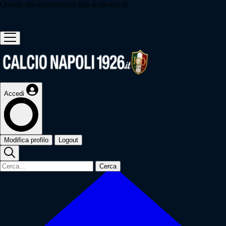
Questo sito contribuisce alla audience de
Accedi
Modifica profilo
Logout
Cerca