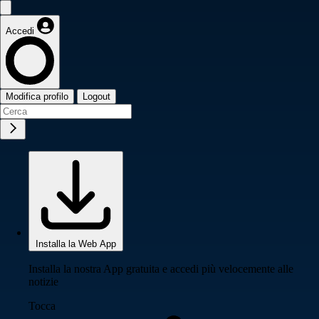
Accedi
Modifica profilo
Logout
Installa la Web App
Installa la nostra App gratuita e accedi più velocemente alle
notizie
Tocca