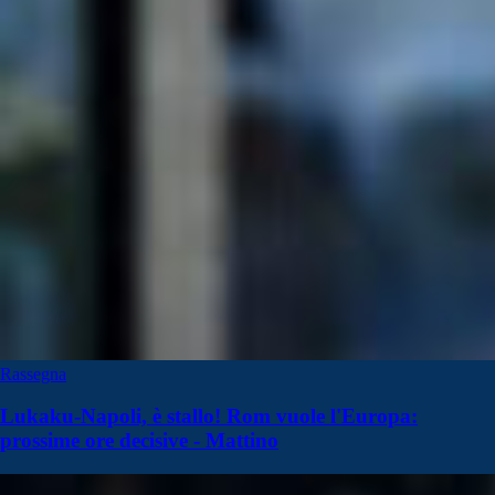
Rassegna
Lukaku-Napoli, è stallo! Rom vuole l'Europa:
prossime ore decisive - Mattino