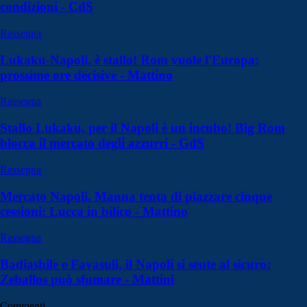
condizioni - CdS
Rassegna
Lukaku-Napoli, è stallo! Rom vuole l'Europa:
prossime ore decisive - Mattino
Rassegna
Stallo Lukaku, per il Napoli è un incubo! Big Rom
blocca il mercato degli azzurri - GdS
Rassegna
Mercato Napoli, Manna tenta di piazzare cinque
cessioni: Lucca in bilico - Mattino
Rassegna
Badiashile e Favasuli, il Napoli si sente al sicuro:
Zeballos può sfumare - Mattini
Commenti