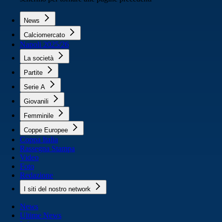
News
Calciomercato
Napoli 2025/26
La società
Partite
Serie A
Giovanili
Femminile
Coppe Europee
Coppa Italia
Rassegna Stampa
Video
Foto
Redazione
I siti del nostro network
News
Ultime News