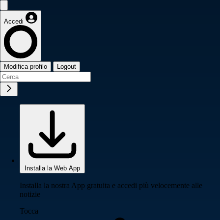
Accedi
Modifica profilo
Logout
Installa la Web App
Installa la nostra App gratuita e accedi più velocemente alle
notizie
Tocca