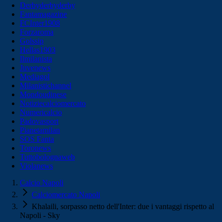
Derbyderbyderby
Fantamagazine
FCInter1908
Forzaroma
Golssip
Hellas1903
Ilmilanista
Juvenews
Mediagol
Milanistichannel
Mondoudinese
Notiziecalciomercato
Numericalcio
Padovasport
Pianetamilan
SOS Fanta
Toronews
Tuttobolognaweb
Violanews
Calcio Napoli
Calciomercato Napoli
Khalaili, sorpasso netto dell'Inter: due i vantaggi rispetto al
Napoli - Sky