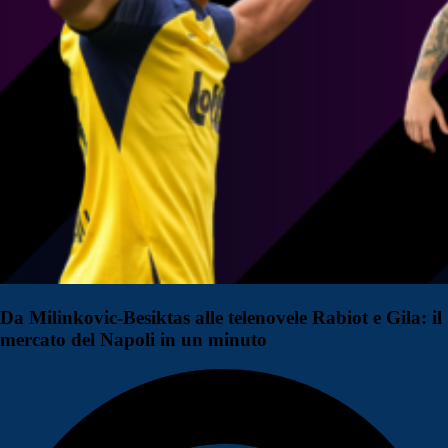
Da Milinkovic-Besiktas alle telenovele Rabiot e Gila: il
mercato del Napoli in un minuto