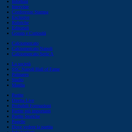
Infortuni
Interviste
Conferenze Stampa
Esclusive
Rubriche
Editoriali
Gossip e Curiosità
Calciomercato
Calciomercato Napoli
Calciomercato Serie A
La società
SSC Napoli Hall of Fame
Palmares
Stadio
Maglia
Partite
Diretta Live
Probabili Formazioni
Partite più importanti
Partite Storiche
Pagelle
Dove vedere la partita