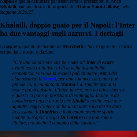
Napoli
e quella dell'
Inter
per assicurarsi le prestazioni di Anan
Khalaili
, laterale destro di proprietà dell'
Union Saint-Gilloise
, nella
stagione 2026/27
.
Khalaili, doppio guaio per il Napoli: l'Inter
ha due vantaggi sugli azzurri. I dettagli
Di seguito, quanto dichiarato da
Marchetti
a
Sky
e riportate in forma
scritta dalla nostra redazione:
“C’è una condizione che permette all’
Inter
di essere
avanti nella trattativa: al di là della disponibilità
economica, se vuole la società può chiudere prima del
club azzurro. Il
Napoli
, per una sua necessità, non può
prenderlo: il mandato di
Manna
è di snellire prima la
rosa e poi acquistare. L
’Inter, invece, non ha tale esigenza
e questo la pone in posizione di vantaggio. Inoltre, è da
considerare anche il ruolo che
Khalili
avrebbe nelle due
squadre: oggi l’Inter non ha un titolare sulla destra data
la cessione di
Dumfries
e il giocatore avrebbe spazio,
mentre al Napoli c’è già
Di Lorenzo
che non solo è
titolare, ma anche il capitano della squadra”.