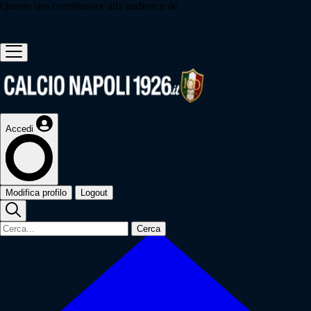
Questo sito contribuisce alla audience de
Accedi
Modifica profilo
Logout
Cerca