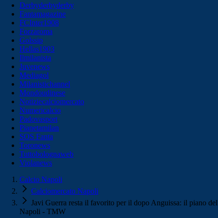
Derbyderbyderby
Fantamagazine
FCInter1908
Forzaroma
Golssip
Hellas1903
Ilmilanista
Juvenews
Mediagol
Milanistichannel
Mondoudinese
Notiziecalciomercato
Numericalcio
Padovasport
Pianetamilan
SOS Fanta
Toronews
Tuttobolognaweb
Violanews
Calcio Napoli
Calciomercato Napoli
Javi Guerra resta il favorito per il dopo Anguissa: il piano del
Napoli - TMW