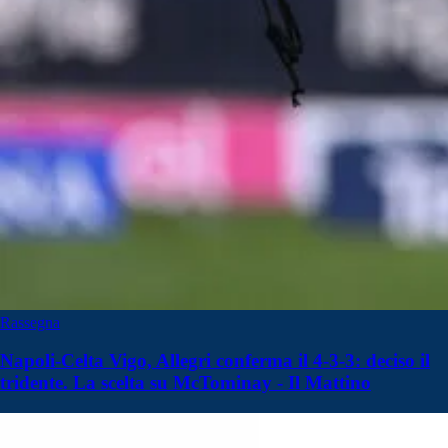
Rassegna
Napoli-Celta Vigo, Allegri conferma il 4-3-3: deciso il
tridente. La scelta su McTominay - Il Mattino