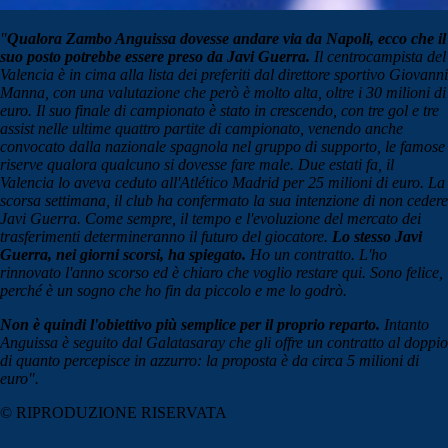
"
Qualora Zambo Anguissa dovesse andare via da Napoli, ecco che il
suo posto potrebbe essere preso da Javi Guerra.
Il centrocampista del
Valencia è in cima alla lista dei preferiti dal direttore sportivo Giovanni
Manna, con una valutazione che però è molto alta, oltre i 30 milioni di
euro. Il suo finale di campionato è stato in crescendo, con tre gol e tre
assist nelle ultime quattro partite di campionato, venendo anche
convocato dalla nazionale spagnola nel gruppo di supporto, le famose
riserve qualora qualcuno si dovesse fare male. Due estati fa, il
Valencia lo aveva ceduto all'Atlético Madrid per 25 milioni di euro. La
scorsa settimana, il club ha confermato la sua intenzione di non cedere
Javi Guerra. Come sempre, il tempo e l'evoluzione del mercato dei
trasferimenti determineranno il futuro del giocatore.
Lo stesso Javi
Guerra, nei giorni scorsi, ha spiegato.
Ho un contratto. L'ho
rinnovato l'anno scorso ed è chiaro che voglio restare qui. Sono felice,
perché è un sogno che ho fin da piccolo e me lo godrò.
Non è quindi l'obiettivo più semplice per il proprio reparto.
Intanto
Anguissa è seguito dal Galatasaray che gli offre un contratto al doppio
di quanto percepisce in azzurro: la proposta è da circa 5 milioni di
euro".
© RIPRODUZIONE RISERVATA