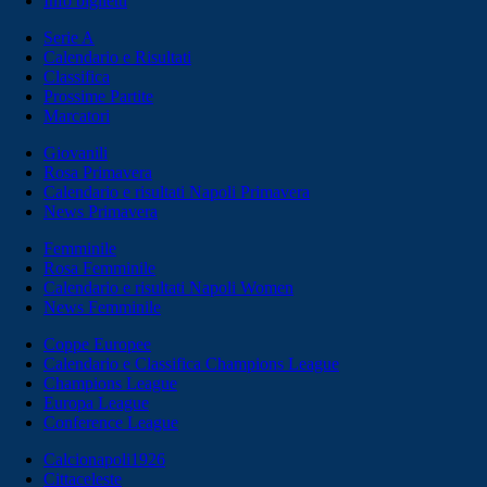
Info biglietti
Serie A
Calendario e Risultati
Classifica
Prossime Partite
Marcatori
Giovanili
Rosa Primavera
Calendario e risultati Napoli Primavera
News Primavera
Femminile
Rosa Femminile
Calendario e risultati Napoli Women
News Femminile
Coppe Europee
Calendario e Classifica Champions League
Champions League
Europa League
Conference League
Calcionapoli1926
Cittaceleste