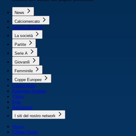
News
Calciomercato
Napoli 2025/26
La società
Partite
Serie A
Giovanili
Femminile
Coppe Europee
Coppa Italia
Rassegna Stampa
Video
Foto
Redazione
I siti del nostro network
News
Ultime News