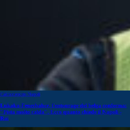
Calciomercato Napoli
Lukaku-Fenerbahce, l'entourage del belga conferma:
"Pista molto calda". Ecco quanto chiede il Napoli -
Rai