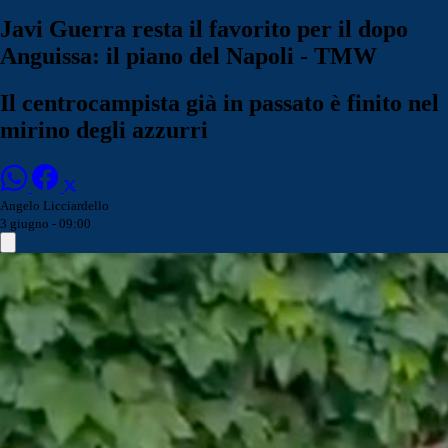
Javi Guerra resta il favorito per il dopo
Anguissa: il piano del Napoli - TMW
Il centrocampista già in passato è finito nel
mirino degli azzurri
Angelo Licciardello
3 giugno - 09:00