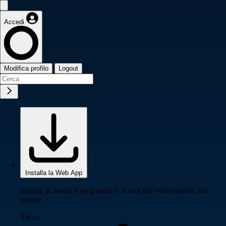
Accedi
Modifica profilo
Logout
Installa la Web App
Installa la nostra App gratuita e accedi più velocemente alle
notizie
Tocca