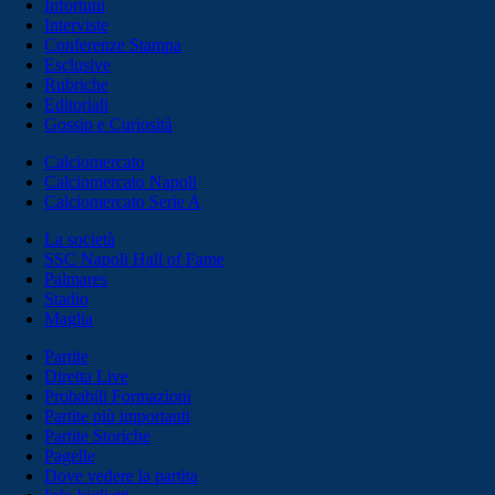
Infortuni
Interviste
Conferenze Stampa
Esclusive
Rubriche
Editoriali
Gossip e Curiosità
Calciomercato
Calciomercato Napoli
Calciomercato Serie A
La società
SSC Napoli Hall of Fame
Palmares
Stadio
Maglia
Partite
Diretta Live
Probabili Formazioni
Partite più importanti
Partite Storiche
Pagelle
Dove vedere la partita