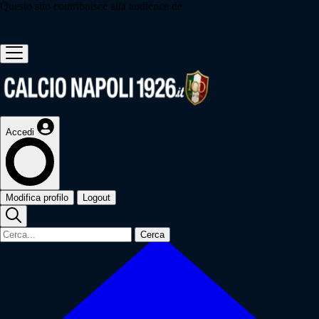
Questo sito contribuisce alla audience de
Accedi
Modifica profilo
Logout
Cerca