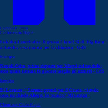
Continua la lettura
Calciomercato Napoli
Lukaku-Fenerbahce, il grosso è fatto! Sì di 'Big Rom'
ai turchi: cosa manca per la chiusura - GdS
Rassegna
Napoli-Celta, prime risposte per Allegri sul modulo:
ecco quale sistema fa giocare meglio gli azzurri - CdS
Interviste
Di Lorenzo: "Saremo pronti per il Genoa, vi svelo
cosa mi chiede Allegri. Io tecnico? Mi intriga"
Ultimissime Calcio Napoli