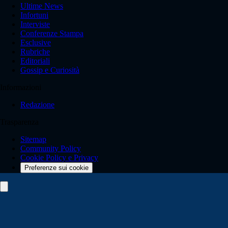
Ultime News
Infortuni
Interviste
Conferenze Stampa
Esclusive
Rubriche
Editoriali
Gossip e Curiosità
Informazioni
Redazione
Trasparenza
Sitemap
Community Policy
Cookie Policy e Privacy
Preferenze sui cookie