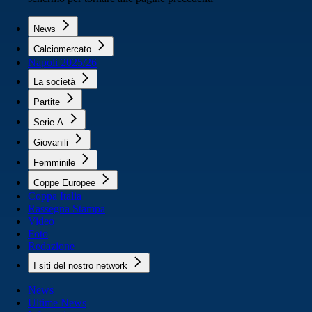
News
Calciomercato
Napoli 2025/26
La società
Partite
Serie A
Giovanili
Femminile
Coppe Europee
Coppa Italia
Rassegna Stampa
Video
Foto
Redazione
I siti del nostro network
News
Ultime News