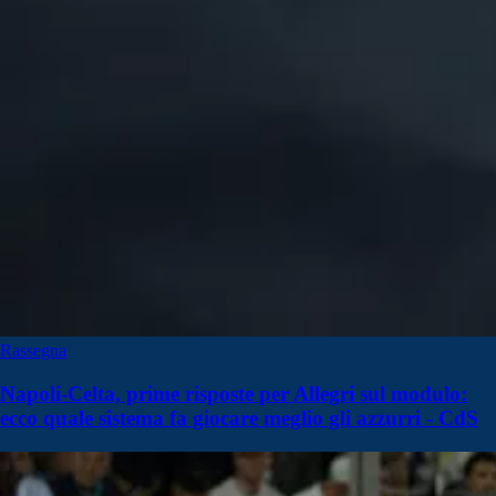
Rassegna
Napoli-Celta, prime risposte per Allegri sul modulo:
ecco quale sistema fa giocare meglio gli azzurri - CdS