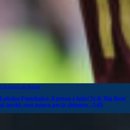
Calciomercato Napoli
Lukaku-Fenerbahce, il grosso è fatto! Sì di 'Big Rom'
ai turchi: cosa manca per la chiusura - GdS