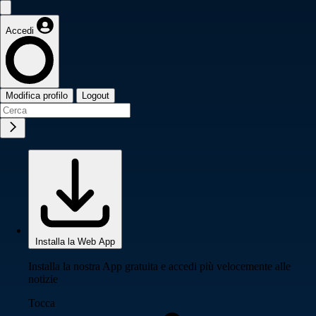
Accedi
Modifica profilo
Logout
Installa la Web App
Installa la nostra App gratuita e accedi più velocemente alle
notizie
Tocca