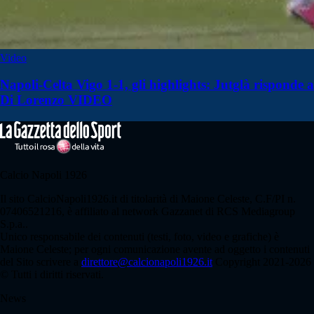
Video
Napoli-Celta Vigo 1-1, gli highlights: Jutglà risponde a
Di Lorenzo VIDEO
Calcio Napoli 1926
Il sito CalcioNapoli1926.it di titolarità di Maione Celeste, C.F/PI n.
07406521216, è affiliato al network Gazzanet di RCS Mediagroup
S.p.a..
Unico responsabile dei contenuti (testi, foto, video e grafiche) è
Maione Celeste; per ogni comunicazione avente ad oggetto i contenuti
del Sito scrivere a
direttore@calcionapoli1926.it
Copyright 2021-2026
© Tutti i diritti riservati.
News