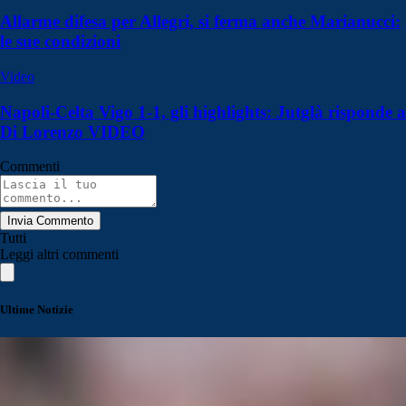
Allarme difesa per Allegri, si ferma anche Marianucci:
le sue condizioni
Video
Napoli-Celta Vigo 1-1, gli highlights: Jutglà risponde a
Di Lorenzo VIDEO
Commenti
Invia Commento
Tutti
Leggi altri commenti
Ultime Notizie