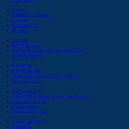
Info biglietti
Serie A
Calendario e Risultati
Classifica
Prossime Partite
Marcatori
Giovanili
Rosa Primavera
Calendario e risultati Napoli Primavera
News Primavera
Femminile
Rosa Femminile
Calendario e risultati Napoli Women
News Femminile
Coppe Europee
Calendario e Classifica Champions League
Champions League
Europa League
Conference League
Calcionapoli1926
Cittaceleste