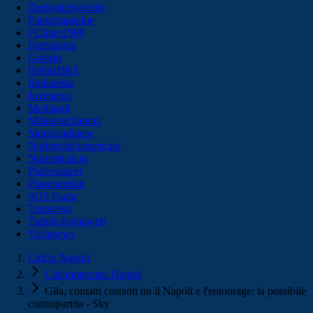
Derbyderbyderby
Fantamagazine
FCInter1908
Forzaroma
Golssip
Hellas1903
Ilmilanista
Juvenews
Mediagol
Milanistichannel
Mondoudinese
Notiziecalciomercato
Numericalcio
Padovasport
Pianetamilan
SOS Fanta
Toronews
Tuttobolognaweb
Violanews
Calcio Napoli
Calciomercato Napoli
Gila, contatti costanti tra il Napoli e l'entourage: la possibile
contropartita - Sky