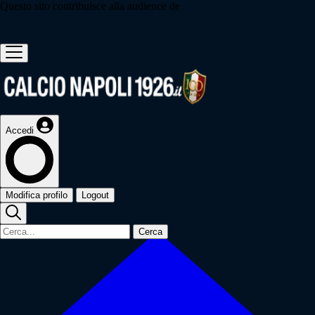
Questo sito contribuisce alla audience de
Accedi
Modifica profilo
Logout
Cerca