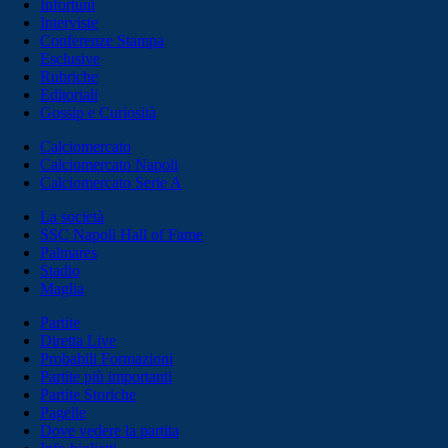
Infortuni
Interviste
Conferenze Stampa
Esclusive
Rubriche
Editoriali
Gossip e Curiosità
Calciomercato
Calciomercato Napoli
Calciomercato Serie A
La società
SSC Napoli Hall of Fame
Palmares
Stadio
Maglia
Partite
Diretta Live
Probabili Formazioni
Partite più importanti
Partite Storiche
Pagelle
Dove vedere la partita