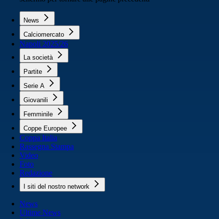
News
Calciomercato
Napoli 2025/26
La società
Partite
Serie A
Giovanili
Femminile
Coppe Europee
Coppa Italia
Rassegna Stampa
Video
Foto
Redazione
I siti del nostro network
News
Ultime News