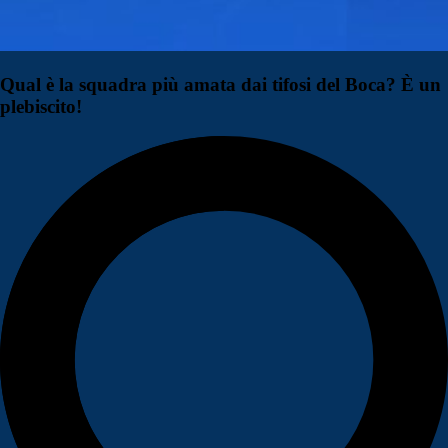
Qual è la squadra più amata dai tifosi del Boca? È un
plebiscito!