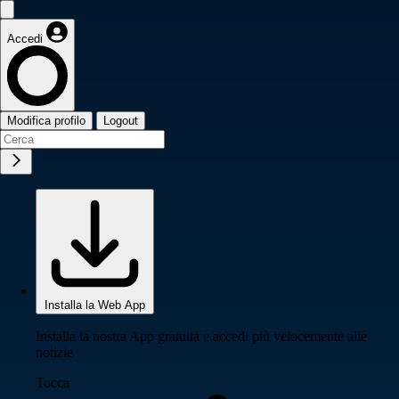
Accedi
Modifica profilo
Logout
Installa la Web App
Installa la nostra App gratuita e accedi più velocemente alle
notizie
Tocca