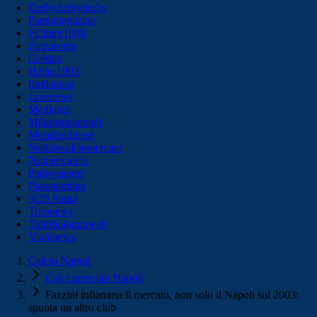
Derbyderbyderby
Fantamagazine
FCInter1908
Forzaroma
Golssip
Hellas1903
Ilmilanista
Juvenews
Mediagol
Milanistichannel
Mondoudinese
Notiziecalciomercato
Numericalcio
Padovasport
Pianetamilan
SOS Fanta
Toronews
Tuttobolognaweb
Violanews
Calcio Napoli
Calciomercato Napoli
Fazzini infiamma il mercato, non solo il Napoli sul 2003:
spunta un altro club