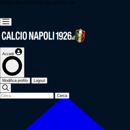
Questo sito contribuisce alla audience de
Accedi
Modifica profilo
Logout
Cerca