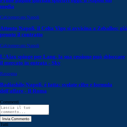
Prime pagine giornali sportivi oggi: il Napoli sui
media
Calciomercato Napoli
Attento Napoli, il Celta Vigo si avvicina a Zeballos: già
pronto il contratto
Calciomercato Napoli
L'Ajax spinge per Lang, la sua cessione può sbloccare
il mercato in entrata - Sky
Rassegna
Badiashile-Napoli, è fatta: svelate cifre e formula
dell'affare - Il Roma
Commenti
Invia Commento
Tutti