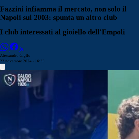
Fazzini infiamma il mercato, non solo il
Napoli sul 2003: spunta un altro club
I club interessati al gioiello dell'Empoli
Alessandro Giglio
23 novembre 2024 - 16:33