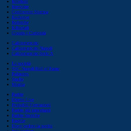
Infortuni
Interviste
Conferenze Stampa
Esclusive
Rubriche
Editoriali
Gossip e Curiosità
Calciomercato
Calciomercato Napoli
Calciomercato Serie A
La società
SSC Napoli Hall of Fame
Palmares
Stadio
Maglia
Partite
Diretta Live
Probabili Formazioni
Partite più importanti
Partite Storiche
Pagelle
Dove vedere la partita