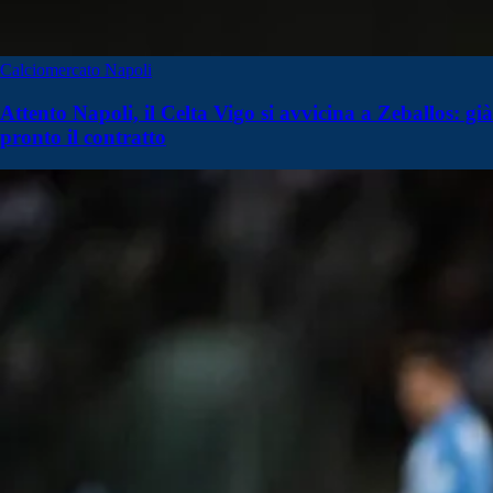
Calciomercato Napoli
Attento Napoli, il Celta Vigo si avvicina a Zeballos: già
pronto il contratto