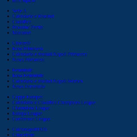
Info biglietti
Serie A
Calendario e Risultati
Classifica
Prossime Partite
Marcatori
Giovanili
Rosa Primavera
Calendario e risultati Napoli Primavera
News Primavera
Femminile
Rosa Femminile
Calendario e risultati Napoli Women
News Femminile
Coppe Europee
Calendario e Classifica Champions League
Champions League
Europa League
Conference League
Calcionapoli1926
Cittaceleste