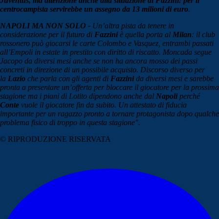
Juventus, ma attenzione anche alla situazione di Fazzini: per il
centrocampista servirebbe un assegno da 13 milioni di euro
.
NAPOLI MA NON SOLO -
Un’altra pista da tenere in
considerazione per il futuro di
Fazzini
è quella porta al
Milan
: il club
rossonero può giocarsi le carte Colombo e Vasquez, entrambi passati
all’Empoli in estate in prestito con diritto di riscatto. Moncada segue
Jacopo da diversi mesi anche se non ha ancora mosso dei passi
concreti in direzione di un possibile acquisto. Discorso diverso per
la
Lazio
che parla con gli agenti di
Fazzini
da diversi mesi e sarebbe
pronta a presentare un’offerta per bloccare il giocatore per la prossima
stagione ma i piani di Lotito dipendono anche dal
Napoli
perché
Conte
vuole il giocatore fin da subito. Un attestato di fiducia
importante per un ragazzo pronto a tornare protagonista dopo qualche
problema fisico di troppo in questa stagione".
© RIPRODUZIONE RISERVATA