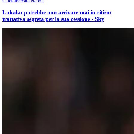
Calciomercato Napoli
Lukaku potrebbe non arrivare mai in ritiro:
trattativa segreta per la sua cessione - Sky