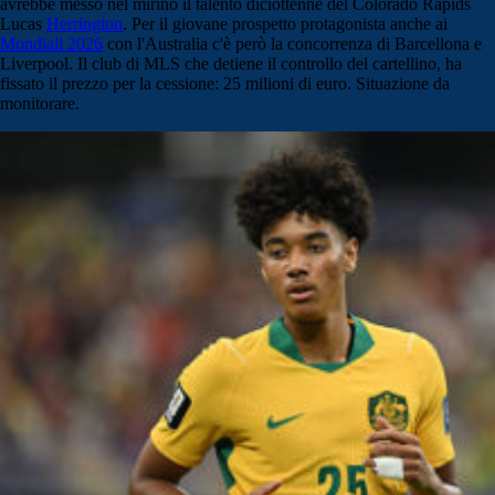
avrebbe messo nel mirino il talento diciottenne del Colorado Rapids
Lucas
Herrington
. Per il giovane prospetto protagonista anche ai
Mondiali 2026
con l'Australia c'è però la concorrenza di Barcellona e
Liverpool. Il club di MLS che detiene il controllo del cartellino, ha
fissato il prezzo per la cessione: 25 milioni di euro. Situazione da
monitorare.