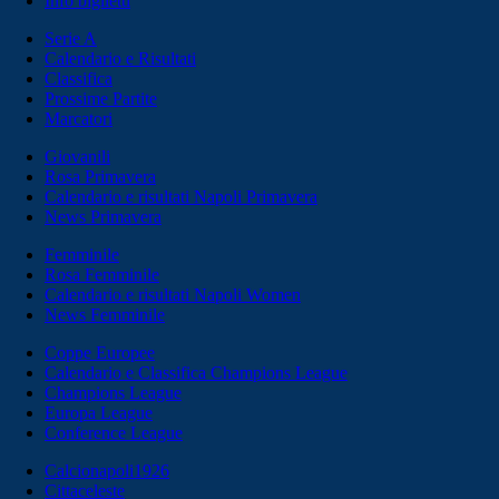
Info biglietti
Serie A
Calendario e Risultati
Classifica
Prossime Partite
Marcatori
Giovanili
Rosa Primavera
Calendario e risultati Napoli Primavera
News Primavera
Femminile
Rosa Femminile
Calendario e risultati Napoli Women
News Femminile
Coppe Europee
Calendario e Classifica Champions League
Champions League
Europa League
Conference League
Calcionapoli1926
Cittaceleste