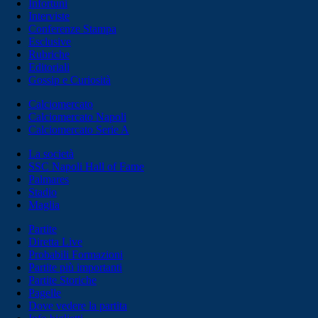
Infortuni
Interviste
Conferenze Stampa
Esclusive
Rubriche
Editoriali
Gossip e Curiosità
Calciomercato
Calciomercato Napoli
Calciomercato Serie A
La società
SSC Napoli Hall of Fame
Palmares
Stadio
Maglia
Partite
Diretta Live
Probabili Formazioni
Partite più importanti
Partite Storiche
Pagelle
Dove vedere la partita