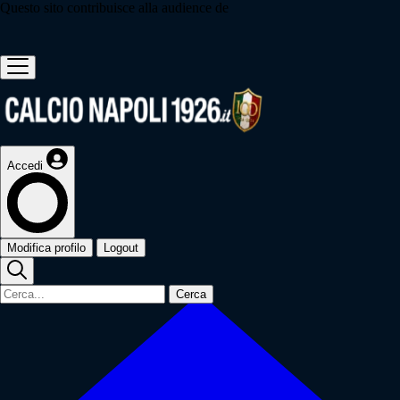
Questo sito contribuisce alla audience de
Accedi
Modifica profilo
Logout
Cerca