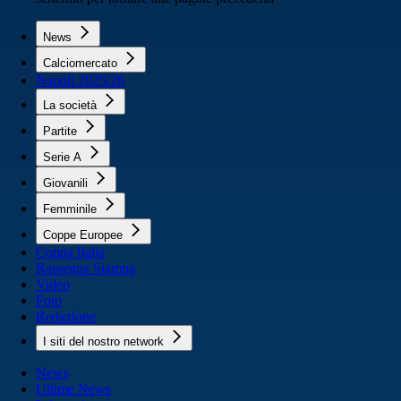
News
Calciomercato
Napoli 2025/26
La società
Partite
Serie A
Giovanili
Femminile
Coppe Europee
Coppa Italia
Rassegna Stampa
Video
Foto
Redazione
I siti del nostro network
News
Ultime News