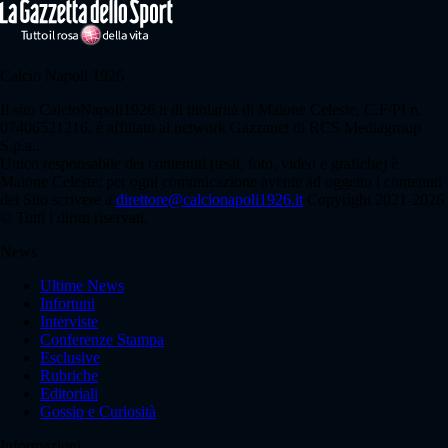
Calcio Napoli 1926
Il sito CalcioNapoli1926.it di titolarità di Maione Celeste, C.F/PI n.
07406521216, è affiliato al network Gazzanet di RCS Mediagroup
S.p.a..
Unico responsabile dei contenuti (testi, foto, video e grafiche) è
Maione Celeste; per ogni comunicazione avente ad oggetto i contenuti
del Sito scrivere a
direttore@calcionapoli1926.it
Copyright 2021-2026
© Tutti i diritti riservati.
News
Ultime News
Infortuni
Interviste
Conferenze Stampa
Esclusive
Rubriche
Editoriali
Gossip e Curiosità
Informazioni