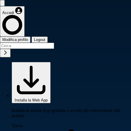
Accedi
Modifica profilo
Logout
Installa la Web App
Installa la nostra App gratuita e accedi più velocemente alle
notizie
Tocca