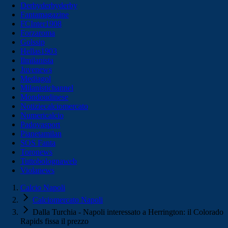
Derbyderbyderby
Fantamagazine
FCInter1908
Forzaroma
Golssip
Hellas1903
Ilmilanista
Juvenews
Mediagol
Milanistichannel
Mondoudinese
Notiziecalciomercato
Numericalcio
Padovasport
Pianetamilan
SOS Fanta
Toronews
Tuttobolognaweb
Violanews
Calcio Napoli
Calciomercato Napoli
Dalla Turchia - Napoli interessato a Herrington: il Colorado
Rapids fissa il prezzo