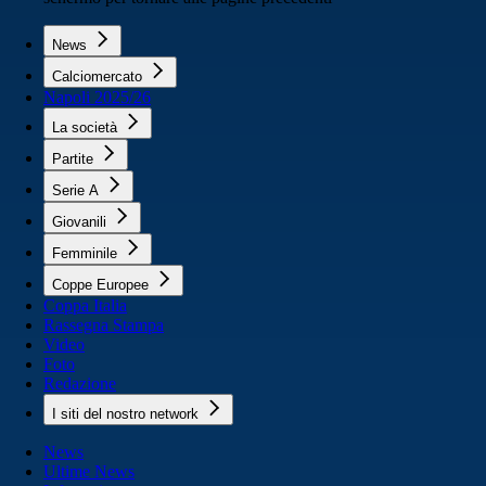
News
Calciomercato
Napoli 2025/26
La società
Partite
Serie A
Giovanili
Femminile
Coppe Europee
Coppa Italia
Rassegna Stampa
Video
Foto
Redazione
I siti del nostro network
News
Ultime News