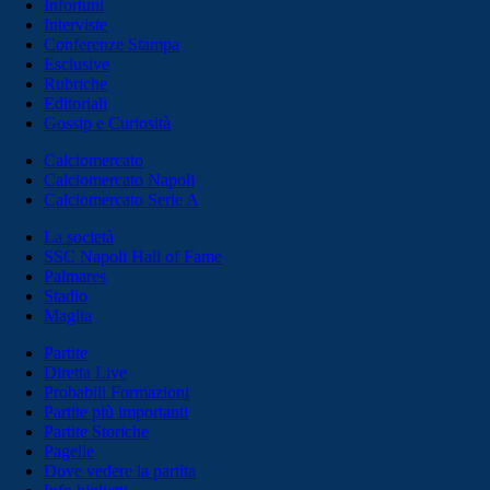
Infortuni
Interviste
Conferenze Stampa
Esclusive
Rubriche
Editoriali
Gossip e Curiosità
Calciomercato
Calciomercato Napoli
Calciomercato Serie A
La società
SSC Napoli Hall of Fame
Palmares
Stadio
Maglia
Partite
Diretta Live
Probabili Formazioni
Partite più importanti
Partite Storiche
Pagelle
Dove vedere la partita