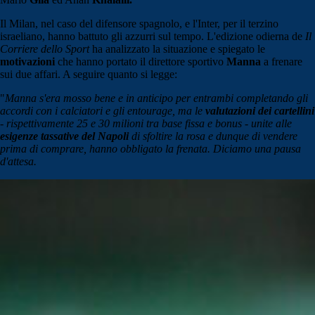
Il Milan, nel caso del difensore spagnolo, e l'Inter, per il terzino
israeliano, hanno battuto gli azzurri sul tempo. L'edizione odierna de
Il
Corriere dello Sport
ha analizzato la situazione e spiegato le
motivazioni
che hanno portato il direttore sportivo
Manna
a frenare
sui due affari. A seguire quanto si legge:
"
Manna s'era mosso bene e in anticipo per entrambi completando gli
accordi con i calciatori e gli entourage, ma le
valutazioni dei cartellini
- rispettivamente 25 e 30 milioni tra base fissa e bonus - unite alle
esigenze tassative del Napoli
di sfoltire la rosa e dunque di vendere
prima di comprare, hanno obbligato la frenata. Diciamo una pausa
d'attesa.