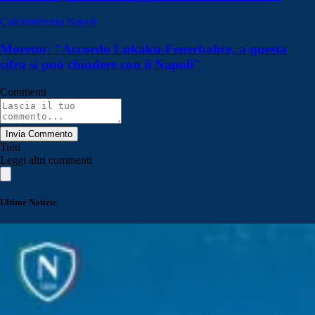
Calciomercato Napoli
Moretto: "Accordo Lukaku-Fenerbahce, a questa
cifra si può chiudere con il Napoli"
Commenti
Invia Commento
Tutti
Leggi altri commenti
Ultime Notizie