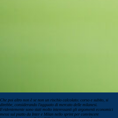
Che poi altro non è se non un rischio calcolato: corso e subito, si
direbbe, considerando l'agguato di mercato delle milanesi.
Evidentemente sono stati molto interessanti gli argomenti economici
messi sul piatto da Inter e Milan nello sprint per convincere