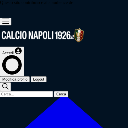
Questo sito contribuisce alla audience de
Accedi
Modifica profilo
Logout
Cerca