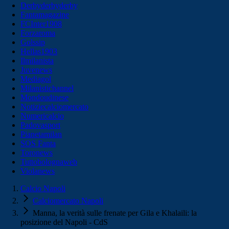
Derbyderbyderby
Fantamagazine
FCInter1908
Forzaroma
Golssip
Hellas1903
Ilmilanista
Juvenews
Mediagol
Milanistichannel
Mondoudinese
Notiziecalciomercato
Numericalcio
Padovasport
Pianetamilan
SOS Fanta
Toronews
Tuttobolognaweb
Violanews
Calcio Napoli
Calciomercato Napoli
Manna, la verità sulle frenate per Gila e Khalaili: la
posizione del Napoli - CdS