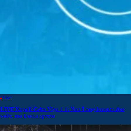
Live
LIVE Napoli-Celta Vigo 1-1: Noa Lang inventa due
volte, ma Lucca spreca