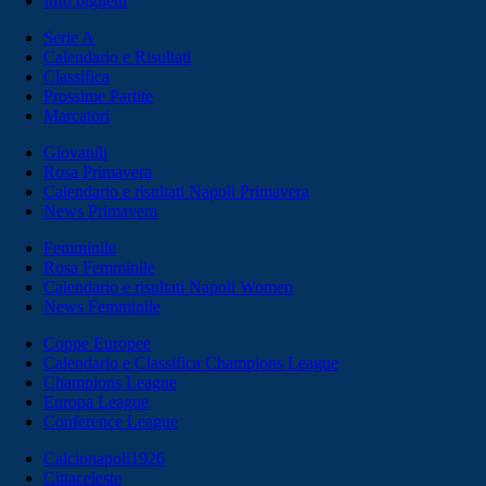
Info biglietti
Serie A
Calendario e Risultati
Classifica
Prossime Partite
Marcatori
Giovanili
Rosa Primavera
Calendario e risultati Napoli Primavera
News Primavera
Femminile
Rosa Femminile
Calendario e risultati Napoli Women
News Femminile
Coppe Europee
Calendario e Classifica Champions League
Champions League
Europa League
Conference League
Calcionapoli1926
Cittaceleste