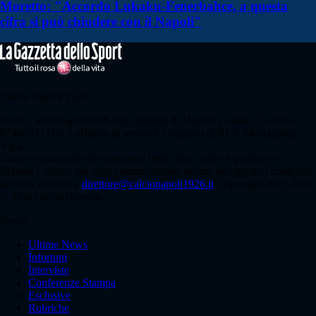
Moretto: "Accordo Lukaku-Fenerbahce, a questa
cifra si può chiudere con il Napoli"
Calcio Napoli 1926
Il sito CalcioNapoli1926.it di titolarità di Maione Celeste, C.F/PI n.
07406521216, è affiliato al network Gazzanet di RCS Mediagroup
S.p.a..
Unico responsabile dei contenuti (testi, foto, video e grafiche) è
Maione Celeste; per ogni comunicazione avente ad oggetto i contenuti
del Sito scrivere a
direttore@calcionapoli1926.it
Copyright 2021-2026
© Tutti i diritti riservati.
News
Ultime News
Infortuni
Interviste
Conferenze Stampa
Esclusive
Rubriche