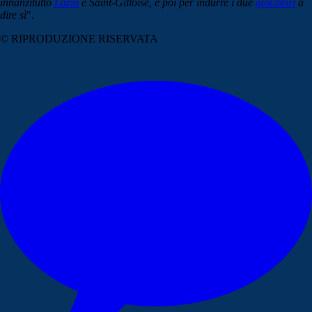
innanzitutto
Lazio
e Saint-Gilloise, e poi per indurre i due
giocatori
a
dire sì
".
© RIPRODUZIONE RISERVATA