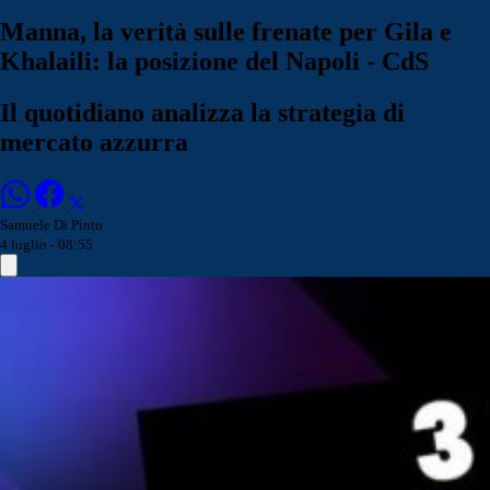
Manna, la verità sulle frenate per Gila e
Khalaili: la posizione del Napoli - CdS
Il quotidiano analizza la strategia di
mercato azzurra
Samuele Di Pinto
4 luglio - 08:55