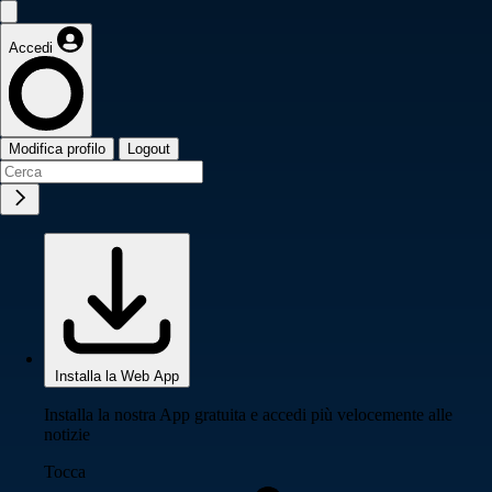
Accedi
Modifica profilo
Logout
Installa la Web App
Installa la nostra App gratuita e accedi più velocemente alle
notizie
Tocca