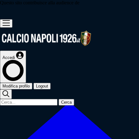
Questo sito contribuisce alla audience de
Accedi
Modifica profilo
Logout
Cerca