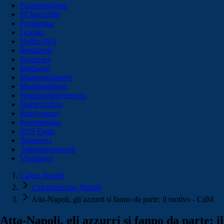
Fantamagazine
FCInter1908
Forzaroma
Golssip
Hellas1903
Ilmilanista
Juvenews
Mediagol
Milanistichannel
Mondoudinese
Notiziecalciomercato
Numericalcio
Padovasport
Pianetamilan
SOS Fanta
Toronews
Tuttobolognaweb
Violanews
Calcio Napoli
Calciomercato Napoli
Atta-Napoli, gli azzurri si fanno da parte: il motivo - CdM
Atta-Napoli, gli azzurri si fanno da parte: il