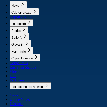
News
Calciomercato
Napoli 2025/26
La società
Partite
Serie A
Giovanili
Femminile
Coppe Europee
Coppa Italia
Rassegna Stampa
Video
Foto
Redazione
I siti del nostro network
News
Ultime News
Infortuni