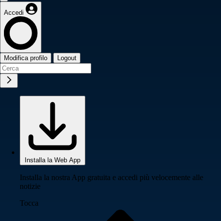
Accedi
Modifica profilo
Logout
Installa la Web App
Installa la nostra App gratuita e accedi più velocemente alle
notizie
Tocca