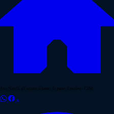
Atta-Napoli, gli azzurri si fanno da parte: il motivo - CdM