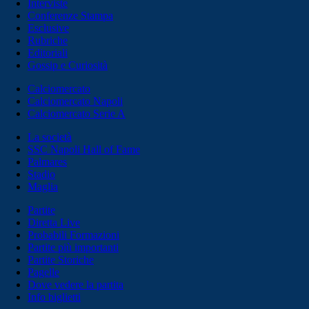
Interviste
Conferenze Stampa
Esclusive
Rubriche
Editoriali
Gossip e Curiosità
Calciomercato
Calciomercato Napoli
Calciomercato Serie A
La società
SSC Napoli Hall of Fame
Palmares
Stadio
Maglia
Partite
Diretta Live
Probabili Formazioni
Partite più importanti
Partite Storiche
Pagelle
Dove vedere la partita
Info biglietti