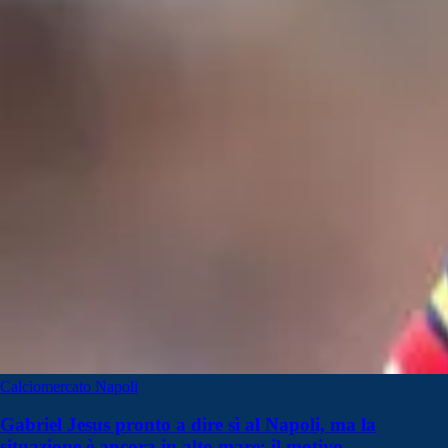
Calciomercato Napoli
Gabriel Jesus pronto a dire sì al Napoli, ma la
situazione è ancora in alto mare: il motivo