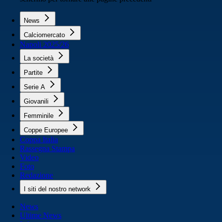
News
Calciomercato
Napoli 2025/26
La società
Partite
Serie A
Giovanili
Femminile
Coppe Europee
Coppa Italia
Rassegna Stampa
Video
Foto
Redazione
I siti del nostro network
News
Ultime News