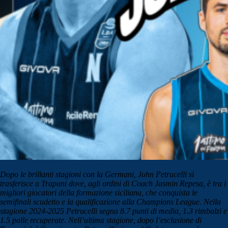
Dopo le brillanti stagioni con la Germani, John Petrucelli si
trasferisce a Trapani dove, agli ordini di Coach Jasmin Repesa, è tra i
migliori giocatori della formazione siciliana, che conquista le
semifinali scudetto e la qualificazione alla Champions League. Nella
stagione 2024-2025 Petrucelli segna 8.7 punti di media, 1.3 rimbalzi e
1.5 palle recuperate. Nell’ultima stagione, dopo l’esclusione di