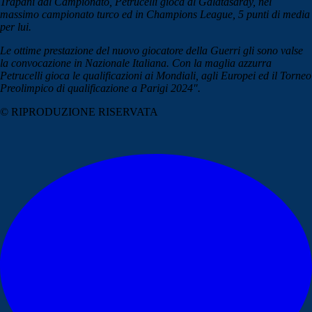
Trapani dal Campionato, Petrucelli gioca al Galatasaray, nel
massimo campionato turco ed in Champions League, 5 punti di media
per lui.
Le ottime prestazione del nuovo giocatore della Guerri gli sono valse
la convocazione in Nazionale Italiana. Con la maglia azzurra
Petrucelli gioca le qualificazioni ai Mondiali, agli Europei ed il Torneo
Preolimpico di qualificazione a Parigi 2024".
© RIPRODUZIONE RISERVATA