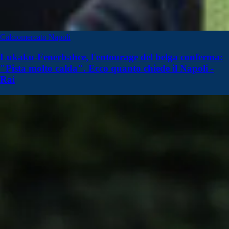
Calciomercato Napoli
Lukaku-Fenerbahce, l'entourage del belga conferma:
"Pista molto calda". Ecco quanto chiede il Napoli -
Rai