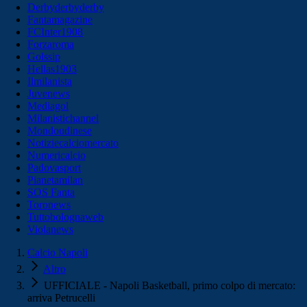
Derbyderbyderby
Fantamagazine
FCInter1908
Forzaroma
Golssip
Hellas1903
Ilmilanista
Juvenews
Mediagol
Milanistichannel
Mondoudinese
Notiziecalciomercato
Numericalcio
Padovasport
Pianetamilan
SOS Fanta
Toronews
Tuttobolognaweb
Violanews
Calcio Napoli
Altro
UFFICIALE - Napoli Basketball, primo colpo di mercato:
arriva Petrucelli