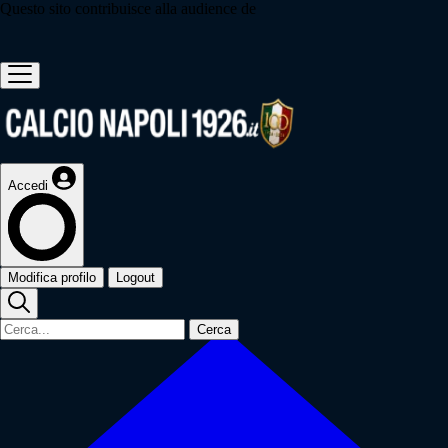
Questo sito contribuisce alla audience de
Accedi
Modifica profilo
Logout
Cerca