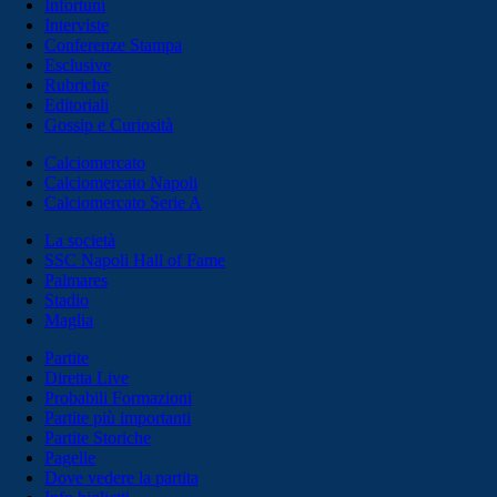
Infortuni
Interviste
Conferenze Stampa
Esclusive
Rubriche
Editoriali
Gossip e Curiosità
Calciomercato
Calciomercato Napoli
Calciomercato Serie A
La società
SSC Napoli Hall of Fame
Palmares
Stadio
Maglia
Partite
Diretta Live
Probabili Formazioni
Partite più importanti
Partite Storiche
Pagelle
Dove vedere la partita