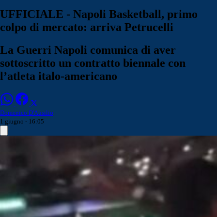
UFFICIALE - Napoli Basketball, primo
colpo di mercato: arriva Petrucelli
La Guerri Napoli comunica di aver
sottoscritto un contratto biennale con
l’atleta italo-americano
Domenico D'Ausilio
1 giugno - 16:05