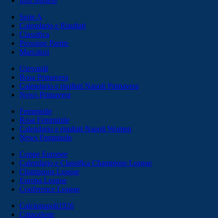
Info biglietti
Serie A
Calendario e Risultati
Classifica
Prossime Partite
Marcatori
Giovanili
Rosa Primavera
Calendario e risultati Napoli Primavera
News Primavera
Femminile
Rosa Femminile
Calendario e risultati Napoli Women
News Femminile
Coppe Europee
Calendario e Classifica Champions League
Champions League
Europa League
Conference League
Calcionapoli1926
Cittaceleste