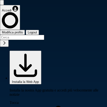
Accedi
Modifica profilo
Logout
Installa la Web App
Installa la nostra App gratuita e accedi più velocemente alle
notizie
Tocca