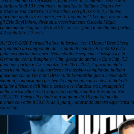
"Petrucelli nato ad Hicksville, negli USA, il 27 ottobre 1992 è una
guardia-ala di 193 centimetri, naturalizzato italiano. Dopo aver
iniziato la sua carriera in Slovacchia, con gli Iskra Svit, il nuovo
giocatore degli azzurri gioca per 3 stagioni in G-League, prima con
gli Erie BayHakws, divenuti successivamente Osceola Magic,
chiudendo la stagione 2018-2019 con 12.1 punti di media per partita,
4.2 rimbalzi e 2.7 assist.
Nel 2019-2020 Petrucelli gioca in Israele, con l’Hapoel Beer Sheva,
disputando un campionato da 13 punti di media,3.9 rimbalzi e 2.5
palle recuperate per gara. Nella stagione seguente si trasferisce in
Germania, con il Ratipharm Ulm, giocando anche in EuroCup, 7.5
punti per partita e 2.2 rimbalzi. Nel 2021-2022, il giocatore italo-
americano inizia la sua carriera nel massimo campionato italiano
giocando con la Germani Brescia. In Lombardia gioca 3 splendide
stagioni, conquistando per ben 2 campionati consecutivi, il titolo di
miglior difensore dell’intero torneo e rivelandosi tra i protagonisti
della storica vittoria in Coppa Italia della squadra Bresciana. Nel
2022-203, Petrucelli chiude una stagione da 15 punti di media,
tirando con oltre il 50.6 % da 3 punti, maturando ancora esperienza in
EuroCup.