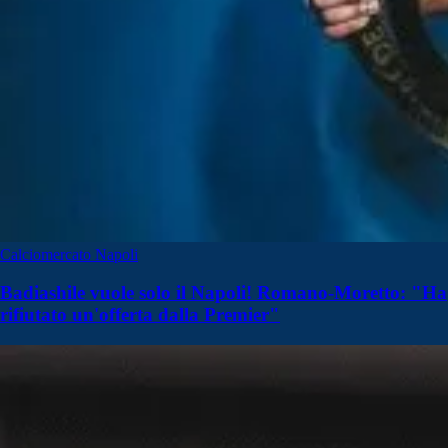
Calciomercato Napoli
Badiashile vuole solo il Napoli! Romano-Moretto: "Ha
rifiutato un'offerta dalla Premier"