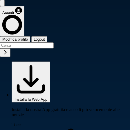
Accedi
Modifica profilo
Logout
Installa la Web App
Installa la nostra App gratuita e accedi più velocemente alle
notizie
Tocca