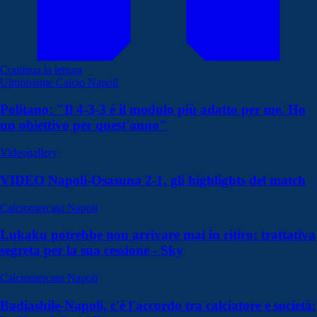
Continua la lettura
Ultimissime Calcio Napoli
Politano: "Il 4-3-3 è il modulo più adatto per me. Ho
un obiettivo per quest'anno"
Videogallery
VIDEO Napoli-Osasuna 2-1, gli highlights del match
Calciomercato Napoli
Lukaku potrebbe non arrivare mai in ritiro: trattativa
segreta per la sua cessione - Sky
Calciomercato Napoli
Badiashile-Napoli, c'è l'accordo tra calciatore e società: