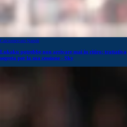
Calciomercato Napoli
Lukaku potrebbe non arrivare mai in ritiro: trattativa
segreta per la sua cessione - Sky