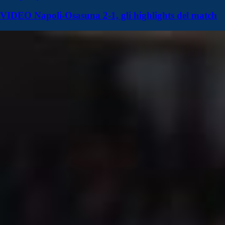
VIDEO Napoli-Osasuna 2-1, gli highlights del match