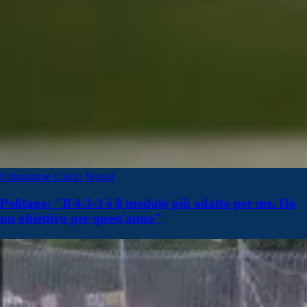
Ultimissime Calcio Napoli
Politano: "Il 4-3-3 è il modulo più adatto per me. Ho
un obiettivo per quest'anno"