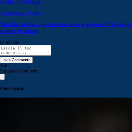
le cifre e i dettagli
Calciomercato Napoli
Zeballos inizia a spazientirsi: non aspetterà il Napoli in
eterno, le ultime
Commenti
Invia Commento
Tutti
Leggi altri commenti
Ultime Notizie