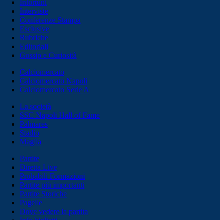
Infortuni
Interviste
Conferenze Stampa
Esclusive
Rubriche
Editoriali
Gossip e Curiosità
Calciomercato
Calciomercato Napoli
Calciomercato Serie A
La società
SSC Napoli Hall of Fame
Palmares
Stadio
Maglia
Partite
Diretta Live
Probabili Formazioni
Partite più importanti
Partite Storiche
Pagelle
Dove vedere la partita