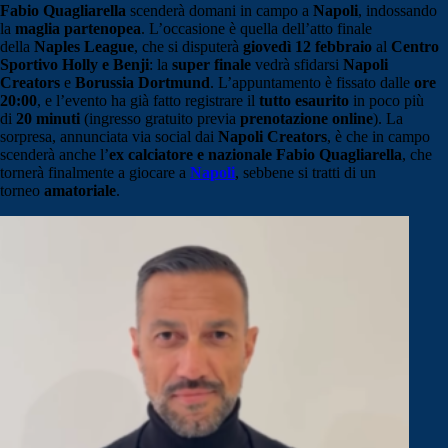
Fabio Quagliarella
scenderà domani in campo a
Napoli
, indossando
la
maglia partenopea
. L’occasione è quella dell’atto finale
della
Naples League
, che si disputerà
giovedì 12 febbraio
al
Centro
Sportivo Holly e Benji
: la
super finale
vedrà sfidarsi
Napoli
Creators
e
Borussia Dortmund
. L’appuntamento è fissato dalle
ore
20:00
, e l’evento ha già fatto registrare il
tutto esaurito
in poco più
di
20 minuti
(ingresso gratuito previa
prenotazione online
). La
sorpresa, annunciata via social dai
Napoli Creators
, è che in campo
scenderà anche l’
ex calciatore e nazionale Fabio Quagliarella
, che
tornerà finalmente a giocare a
Napoli
, sebbene si tratti di un
torneo
amatoriale
.