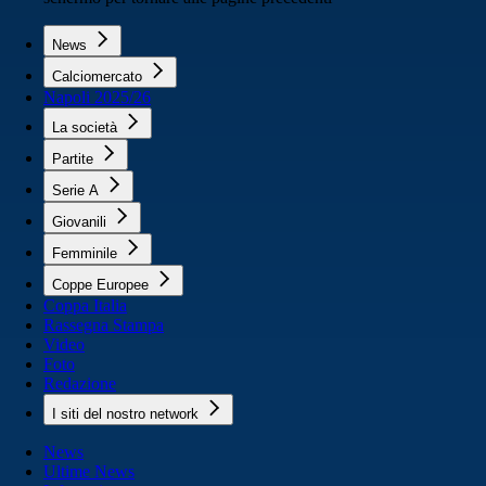
News
Calciomercato
Napoli 2025/26
La società
Partite
Serie A
Giovanili
Femminile
Coppe Europee
Coppa Italia
Rassegna Stampa
Video
Foto
Redazione
I siti del nostro network
News
Ultime News