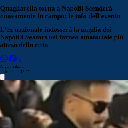
Quagliarella torna a Napoli! Scenderà
nuovamente in campo: le info dell'evento
L’ex nazionale indosserà la maglia dei
Napoli Creators nel torneo amatoriale più
atteso della città
Angelo Salzano
11 febbraio - 18:05