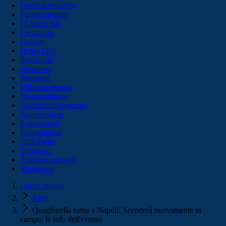
Derbyderbyderby
Fantamagazine
FCInter1908
Forzaroma
Golssip
Hellas1903
Ilmilanista
Juvenews
Mediagol
Milanistichannel
Mondoudinese
Notiziecalciomercato
Numericalcio
Padovasport
Pianetamilan
SOS Fanta
Toronews
Tuttobolognaweb
Violanews
Calcio Napoli
Altro
Quagliarella torna a Napoli! Scenderà nuovamente in
campo: le info dell'evento