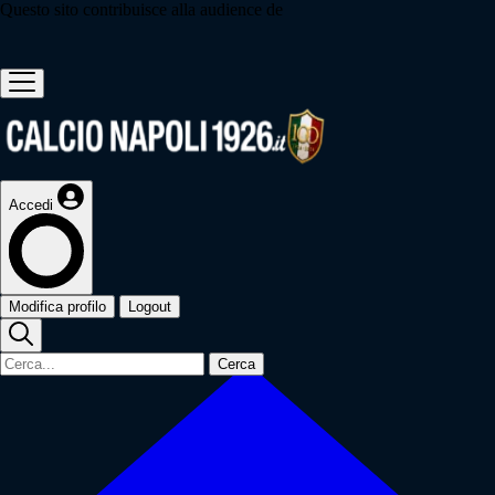
Questo sito contribuisce alla audience de
Accedi
Modifica profilo
Logout
Cerca