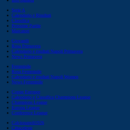
Info biglietti
Serie A
Calendario e Risultati
Classifica
Prossime Partite
Marcatori
Giovanili
Rosa Primavera
Calendario e risultati Napoli Primavera
News Primavera
Femminile
Rosa Femminile
Calendario e risultati Napoli Women
News Femminile
Coppe Europee
Calendario e Classifica Champions League
Champions League
Europa League
Conference League
Calcionapoli1926
Cittaceleste