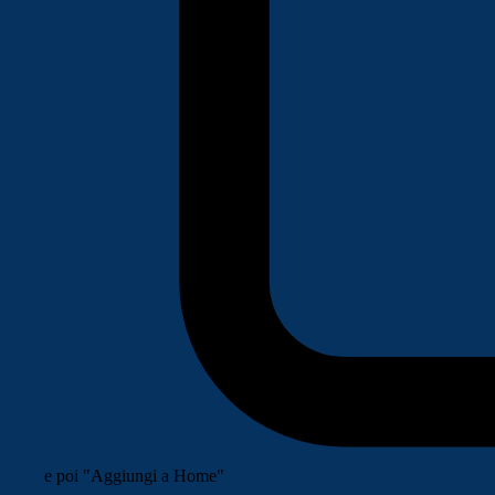
e poi "Aggiungi a Home"