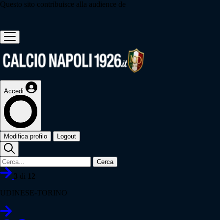
Questo sito contribuisce alla audience de
Accedi
Modifica profilo
Logout
Cerca
3
di
12
UDINESE-TORINO