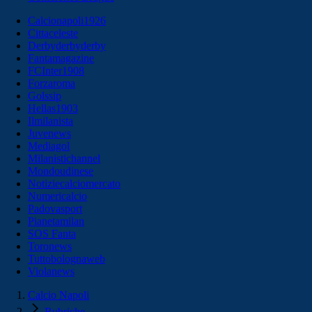
Calcionapoli1926
Cittaceleste
Derbyderbyderby
Fantamagazine
FCInter1908
Forzaroma
Golssip
Hellas1903
Ilmilanista
Juvenews
Mediagol
Milanistichannel
Mondoudinese
Notiziecalciomercato
Numericalcio
Padovasport
Pianetamilan
SOS Fanta
Toronews
Tuttobolognaweb
Violanews
Calcio Napoli
Rubriche