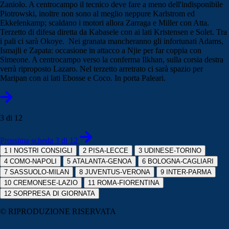
Zaniolo. A centrocampo il tecnico deve fare a meno dell'indisponibile
Piotrowski, inoltre non sono al meglio neppure Karlstrom ed
Ekkelenkamp; scaldano i motori allora Zarraga e Miller con Atta.
Terzetto di difesa diretta da Kabasele con ai lati Kristensen e Solet. Tra
i pali ci sarà Okoye. Nei granata mancheranno gli infortunati Adams,
Ismajli e Zapata: occasione in attacco a Njie per far coppia con
Simeone. A centrocampo verso la conferma Ilkhan, sulla corsia destra
verrà riproposto Lazaro. Nel terzetto arretrato ci sarà spazio per
Maripan con ai lati Ebosse e Coco. In porta Paleari.
3 di 12
Prossima scheda 3 di 12
1
I NOSTRI CONSIGLI
2
PISA-LECCE
3
UDINESE-TORINO
4
COMO-NAPOLI
5
ATALANTA-GENOA
6
BOLOGNA-CAGLIARI
7
SASSUOLO-MILAN
8
JUVENTUS-VERONA
9
INTER-PARMA
10
CREMONESE-LAZIO
11
ROMA-FIORENTINA
12
SORPRESA DI GIORNATA
© RIPRODUZIONE RISERVATA