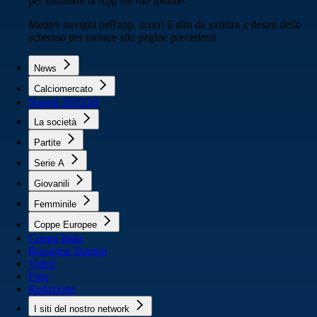
per installare la App sul tuo Iphone.
Mentre navighi nell'app, scorri il dito da sinistra a destra dello
schermo per tornare alle pagine precedenti
News
Calciomercato
Napoli 2025/26
La società
Partite
Serie A
Giovanili
Femminile
Coppe Europee
Coppa Italia
Rassegna Stampa
Video
Foto
Redazione
I siti del nostro network