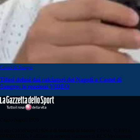
Castel di Sangro
Tifosi delusi dai calciatori del Napoli a Castel di
Sangro: le reazioni VIDEO
Calcio Napoli 1926
Il sito CalcioNapoli1926.it di titolarità di Maione Celeste, C.F/PI n.
07406521216, è affiliato al network Gazzanet di RCS Mediagroup