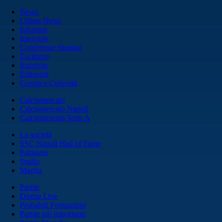
News
Ultime News
Infortuni
Interviste
Conferenze Stampa
Esclusive
Rubriche
Editoriali
Gossip e Curiosità
Calciomercato
Calciomercato Napoli
Calciomercato Serie A
La società
SSC Napoli Hall of Fame
Palmares
Stadio
Maglia
Partite
Diretta Live
Probabili Formazioni
Partite più importanti