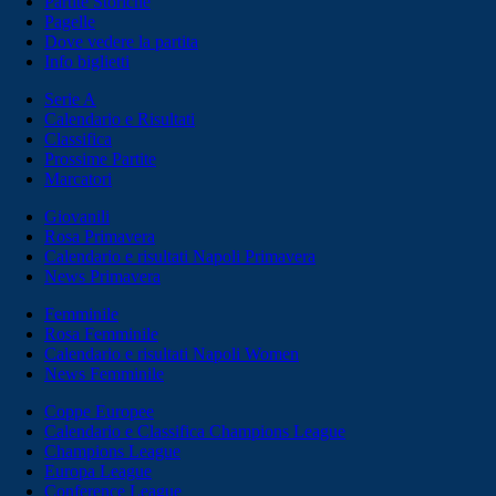
Partite Storiche
Pagelle
Dove vedere la partita
Info biglietti
Serie A
Calendario e Risultati
Classifica
Prossime Partite
Marcatori
Giovanili
Rosa Primavera
Calendario e risultati Napoli Primavera
News Primavera
Femminile
Rosa Femminile
Calendario e risultati Napoli Women
News Femminile
Coppe Europee
Calendario e Classifica Champions League
Champions League
Europa League
Conference League